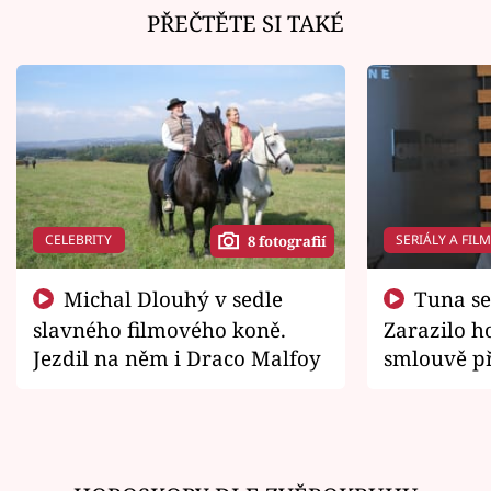
PŘEČTĚTE SI TAKÉ
CELEBRITY
SERIÁLY A FIL
8 fotografií
Michal Dlouhý v sedle
Tuna se chtěl vrátit domů.
slavného filmového koně.
Zarazilo ho
Jezdil na něm i Draco Malfoy
smlouvě př
zemřít