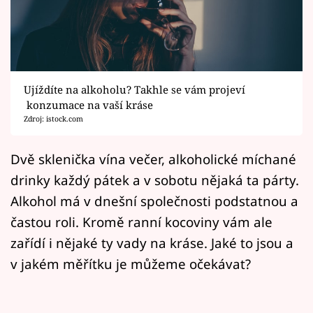
Horoskopy
Sledujte prima+
Filmový festival Karlovy Vary
Ujíždíte na alkoholu? Takhle se vám projeví
Pořady
konzumace na vaší kráse
Zdroj: istock.com
Mámy sobě
Dvě sklenička vína večer, alkoholické míchané
drinky každý pátek a v sobotu nějaká ta párty.
Přihlášení
Alkohol má v dnešní společnosti podstatnou a
častou roli. Kromě ranní kocoviny vám ale
Sledujte nás
zařídí i nějaké ty vady na kráse. Jaké to jsou a
v jakém měřítku je můžeme očekávat?