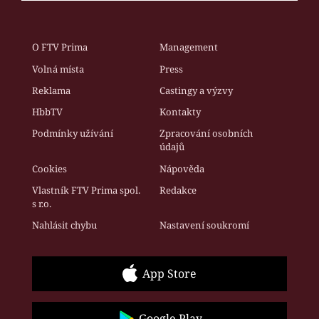
O FTV Prima
Management
Volná místa
Press
Reklama
Castingy a výzvy
HbbTV
Kontakty
Podmínky užívání
Zpracování osobních
údajů
Cookies
Nápověda
Vlastník FTV Prima spol.
Redakce
s r.o.
Nahlásit chybu
Nastavení soukromí
App Store
Google Play