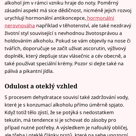
alkohol jim v rámci vzniku hraje do noty. Poměrný
zásadní aspekt má sice dědičnost, nicméně jejich rozvoj
urychlují hormonální antikoncepce,
hormonální
nerovnováha
například v těhotenství, ale také nezdravý
životní styl související s nevhodnou životosprávou a
holdováním alkoholu. Pokud se vám objevily na nose či
tvářích, doporučuje se začít užívat ascorutin, výživový
doplněk, který zlepšuje stav vlásečnic a cév obecně, a
také používat speciální krémy. Pozor si dejte také na
pálivá a pikantní jídla.
Odulost a oteklý vzhled
S procesem dehydratace souvisí také zadržování vody,
které je s konzumací alkoholu přímo úměrně spjato.
Když totiž tělo zjistí, že se potýká s nedostatkem
tekutin, má tendence si je schovat do zásoby pro
případ nutné potřeby. A výsledkem je nafouklý obličej,
ale třeba i oteklé články prstů, které na sebe upozorní