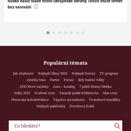
Rusko našlo slabé místo ukrajinské obrany. Útočit může téměř
bez varování
Populární témata
Jak zhubnout
Nejlepší filmy 2024
Nejlepší horory
TV program
Změna času
Partie
Počasí
Kdy budou volby
ZOO Nové začátky
Auto – katalog
7 pádů Honzy Dědka
Volby 2025
Svařené víno
Tatarák podle Pohlreicha
Aloe vera
Pěstování lichořeřišnice
Výpočet ascendentu
Tvarohové knedlíky
Nejlepší palačinky
Švestkový koláč