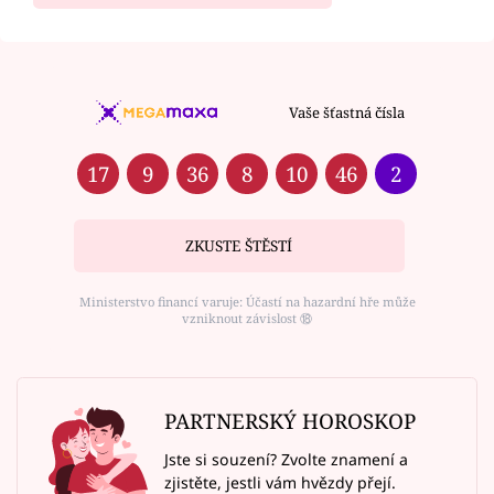
Vaše šťastná čísla
17
9
36
8
10
46
2
ZKUSTE ŠTĚSTÍ
Ministerstvo financí varuje: Účastí na hazardní hře může
vzniknout závislost ⑱
PARTNERSKÝ HOROSKOP
Jste si souzení? Zvolte znamení a
zjistěte, jestli vám hvězdy přejí.