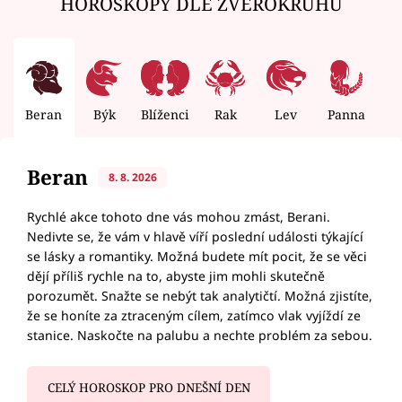
HOROSKOPY DLE ZVĚROKRUHU
Beran
Býk
Blíženci
Rak
Lev
Panna
V
Beran
8. 8. 2026
Rychlé akce tohoto dne vás mohou zmást, Berani.
Nedivte se, že vám v hlavě víří poslední události týkající
se lásky a romantiky. Možná budete mít pocit, že se věci
dějí příliš rychle na to, abyste jim mohli skutečně
porozumět. Snažte se nebýt tak analytičtí. Možná zjistíte,
že se honíte za ztraceným cílem, zatímco vlak vyjíždí ze
stanice. Naskočte na palubu a nechte problém za sebou.
CELÝ HOROSKOP PRO DNEŠNÍ DEN