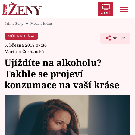
ŽIVĚ
Prima Ženy
■
Móda a krása
Trendy:
Polabí
Inspekce
Prostřeno!
AYTO?
MÓDA A KRÁSA
SDÍLET
Módní alarm
Zrádci
Proměny
5. března 2019 07:30
Martina Čerňanská
Ujíždíte na alkoholu?
Takhle se projeví
Témata
konzumace na vaší kráse
Celebrity
Vztahy
Seriály