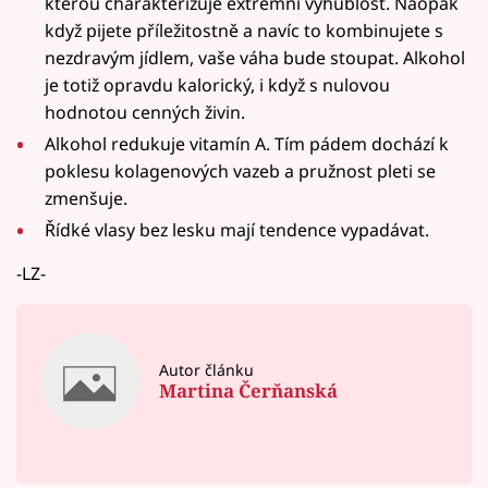
kterou charakterizuje extrémní vyhublost. Naopak
když pijete příležitostně a navíc to kombinujete s
nezdravým jídlem, vaše váha bude stoupat. Alkohol
je totiž opravdu kalorický, i když s nulovou
hodnotou cenných živin.
Alkohol redukuje vitamín A. Tím pádem dochází k
poklesu kolagenových vazeb a pružnost pleti se
zmenšuje.
Řídké vlasy bez lesku mají tendence vypadávat.
-LZ-
Autor článku
Martina Čerňanská