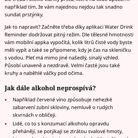
například tím, že vám najednou nejdou tak snadno
sundat prstýnky.
Jak to napravit? Začněte třeba díky aplikaci Water Drink
Reminder dodržovat pitný režim. Dle tělesné hmotnosti
vám mobilní appka vypočítá, kolik litrů čisté vody byste
měli vypít a také se připomene, kdy je čas na skleničku
s vodou. Pleť má mimo jiné našedlý, sinalý vzhled.
Působí unaveně a nezdravě. Velmi časté jsou také
kruhy a naběhlé váčky pod očima.
Jak dále alkohol neprospívá?
Například červené víno způsobuje nehezké
zabarvení zubní skloviny, nemluvě o rudých
skvrnách v obličeji.
Lidé, co to s konzumací alkoholu opravdu
přehánějí, se potýkají se ztrátou svalové hmoty,