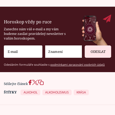
Horoskop vždy po ruce
Zanechte nám váš e-mail a my vám
budeme zasílat pravidelný newsletter s
vaším horoskopem.
ODESLAT
Odesláním formuláře souhlasíte s
podmínkami zpracování osobních údajů
Sdílejte článek
ŠTÍTKY
ALKOHOL
ALKOHOLISMUS
KRÁSA