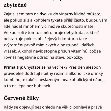
zbytečně
Zajít si sem tam na dvojku do vinárny klidně můžete,
ale pokud si s alkoholem tykáte příliš často, budou vám
lidé hádat mnohem víc, než ve skutečnosti máte.
Velkou roli v tomto směru hraje dehydratace, která
odstartuje pokles obličejových kontur a také
zvýraznění prvně mimických a postupně i dalších
vrásek. Alkohol navíc stopne přísun vitamínů, což se
rovněž negativně odrazí na stavu pokožky.
Prima tip
: Chystáte se na večírek? Přes den alespoň
pravidelně dodržujte pitný režim a alkoholické drinky
kombinujte také s neslazeným nealkoholickými nápoji,
a to nejlépe bez bublinek.
Červené žilky
Rády se objevují bez ohledu na věk či pohlaví a právě