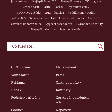
Jak zhubnout
Nejlepší filmy 2024
Nejlepší horory
TV program
Změna času
Partie
Počasí
Kdy budou volby
ZOO Nové začátky
Auto – katalog
7 pádů Honzy Dědka
Volby 2025
Svařené víno
Tatarák podle Pohlreicha
Aloe vera
Pěstování lichořeřišnice
Výpočet ascendentu
Tvarohové knedlíky
Nejlepší palačinky
Švestkový koláč
O FTV Prima
Management
Volná místa
Press
Reklama
Castingy a výzvy
HbbTV
Kontakty
Podmínky užívání
Zpracování osobních
údajů
Cookies
Nápověda