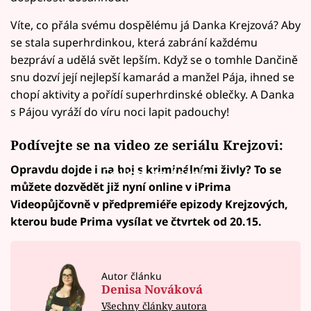
Víte, co přála svému dospělému já Danka Krejzová? Aby
se stala superhrdinkou, která zabrání každému
bezpráví a udělá svět lepším. Když se o tomhle Dančině
snu dozví její nejlepší kamarád a manžel Pája, ihned se
chopí aktivity a pořídí superhrdinské oblečky. A Danka
s Pájou vyráží do víru noci lapit padouchy!
Podívejte se na video ze seriálu Krejzovi:
Opravdu dojde i na boj s kriminálními živly? To se
Failed to fetch
můžete dozvědět již nyní online v iPrima
Videopůjčovně v předpremiéře epizody Krejzových,
kterou bude Prima vysílat ve čtvrtek od 20.15.
Autor článku
Denisa Nováková
Všechny články autora