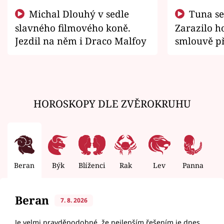
Michal Dlouhý v sedle
Tuna se chtěl vrátit domů.
slavného filmového koně.
Zarazilo ho
Jezdil na něm i Draco Malfoy
smlouvě př
zemřít
HOROSKOPY DLE ZVĚROKRUHU
Beran
Býk
Blíženci
Rak
Lev
Panna
V
Beran
7. 8. 2026
Je velmi pravděpodobné, že nejlepším řešením je dnes