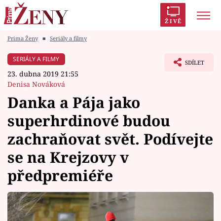
ŽIVĚ
Prima Ženy
■
Seriály a filmy
Trendy:
Polabí
Inspekce
Prostřeno!
AYTO?
SERIÁLY A FILMY
SDÍLET
Módní alarm
Zrádci
Proměny
23. dubna 2019 21:55
Denisa Nováková
Danka a Pája jako
superhrdinové budou
Témata
zachraňovat svět. Podívejte
Celebrity
se na Krejzovy v
předpremiéře
Vztahy
Seriály