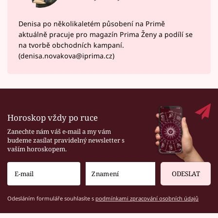
Denisa po několikaletém působení na Primě
aktuálně pracuje pro magazín Prima Ženy a podílí se
na tvorbě obchodních kampaní.
(denisa.novakova@iprima.cz)
Horoskop vždy po ruce
Zanechte nám váš e-mail a my vám
budeme zasílat pravidelný newsletter s
vaším horoskopem.
ODESLAT
Odesláním formuláře souhlasíte s
podmínkami zpracování osobních údajů