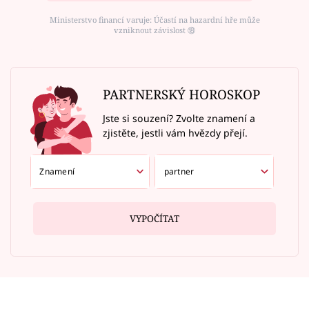
Ministerstvo financí varuje: Účastí na hazardní hře může
vzniknout závislost ⑱
PARTNERSKÝ HOROSKOP
Jste si souzení? Zvolte znamení a
zjistěte, jestli vám hvězdy přejí.
VYPOČÍTAT