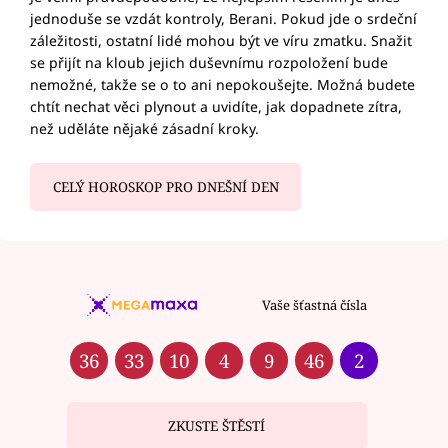
jednoduše se vzdát kontroly, Berani. Pokud jde o srdeční
záležitosti, ostatní lidé mohou být ve víru zmatku. Snažit
se přijít na kloub jejich duševnímu rozpoložení bude
nemožné, takže se o to ani nepokoušejte. Možná budete
chtít nechat věci plynout a uvidíte, jak dopadnete zítra,
než uděláte nějaké zásadní kroky.
CELÝ HOROSKOP PRO DNEŠNÍ DEN
Vaše šťastná čísla
36
33
10
4
9
46
2
ZKUSTE ŠTĚSTÍ