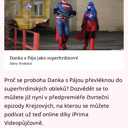
Horoskopy
Sledujte prima+
Filmový festival Karlovy Vary
Pořady
Mámy sobě
Danka a Pája jako superhrdinové
Zdroj: Produkce
Přihlášení
Proč se proboha Danka s Pájou převléknou do
superhrdinských obleků? Dozvědět se to
můžete již nyní v předpremiéře čtvrteční
Sledujte nás
epizody Krejzových, na kterou se můžete
podívat už teď online díky iPrima
Videopůjčovně.