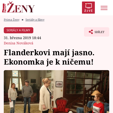
ŽIVĚ
Prima Ženy
■
Seriály a filmy
Trendy:
Polabí
Inspekce
Prostřeno!
AYTO?
SERIÁLY A FILMY
SDÍLET
Módní alarm
Zrádci
Proměny
31. března 2019 18:44
Denisa Nováková
Flanderkovi mají jasno.
Ekonomka je k ničemu!
Témata
Celebrity
Vztahy
Seriály