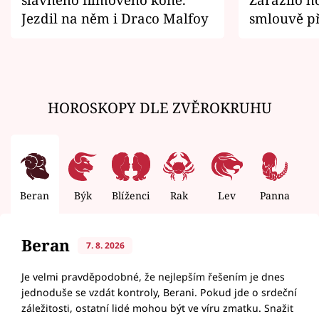
Jezdil na něm i Draco Malfoy
smlouvě př
zemřít
HOROSKOPY DLE ZVĚROKRUHU
Beran
Býk
Blíženci
Rak
Lev
Panna
V
Beran
7. 8. 2026
Je velmi pravděpodobné, že nejlepším řešením je dnes
jednoduše se vzdát kontroly, Berani. Pokud jde o srdeční
záležitosti, ostatní lidé mohou být ve víru zmatku. Snažit