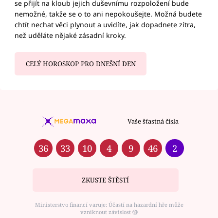
se přijít na kloub jejich duševnímu rozpoložení bude
nemožné, takže se o to ani nepokoušejte. Možná budete
chtít nechat věci plynout a uvidíte, jak dopadnete zítra,
než uděláte nějaké zásadní kroky.
CELÝ HOROSKOP PRO DNEŠNÍ DEN
Vaše šťastná čísla
36
33
10
4
9
46
2
ZKUSTE ŠTĚSTÍ
Ministerstvo financí varuje: Účastí na hazardní hře může
vzniknout závislost ⑱