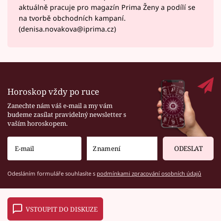
aktuálně pracuje pro magazín Prima Ženy a podílí se
na tvorbě obchodních kampaní.
(denisa.novakova@iprima.cz)
Horoskop vždy po ruce
Zanechte nám váš e-mail a my vám
budeme zasílat pravidelný newsletter s
vaším horoskopem.
ODESLAT
Odesláním formuláře souhlasíte s
podmínkami zpracování osobních údajů
VSTOUPIT DO DISKUZE