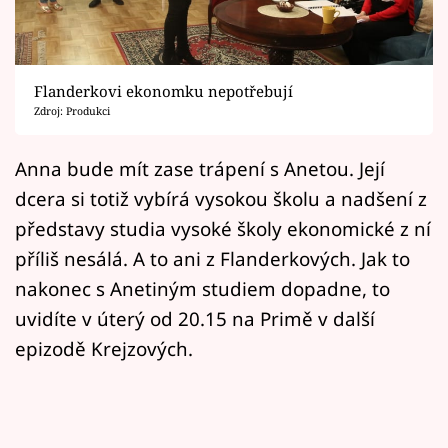
Horoskopy
Sledujte prima+
Flanderkovi ekonomku nepotřebují
Filmový festival Karlovy Vary
Zdroj: Produkci
Pořady
Anna bude mít zase trápení s Anetou. Její
dcera si totiž vybírá vysokou školu a nadšení z
Mámy sobě
představy studia vysoké školy ekonomické z ní
příliš nesálá. A to ani z Flanderkových. Jak to
Přihlášení
nakonec s Anetiným studiem dopadne, to
uvidíte v úterý od 20.15 na Primě v další
Sledujte nás
epizodě Krejzových.