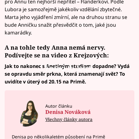
pro Annu ten nejhorší nepřítel – Flanderkovi. Podle
Lubora je samozřejmě jakékoliv vzdělání zbytečné.
Marta jeho vyjádření zmírní, ale na druhou stranu se
bude Anničku snažit přesvědčit o tom, jaké jsou
kamarádky.
A na tohle tedy Anna nemá nervy.
Podívejte se na video z Krejzových:
Jak to nakonec s Anetiným studiem dopadne? Vydá
Failed to fetch
se opravdu směr prkna, která znamenají svět? To
uvidíte v úterý od 20.15 na Primě.
Autor článku
Denisa Nováková
Všechny články autora
Denisa po několikaletém působení na Primě