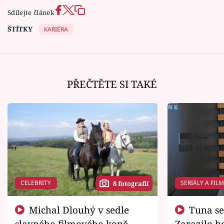
Sdílejte článek
ŠTÍTKY
KARIÉRA
PŘEČTĚTE SI TAKÉ
CELEBRITY
SERIÁLY A FIL
8 fotografií
Michal Dlouhý v sedle
Tuna se chtěl vrátit domů.
slavného filmového koně.
Zarazilo ho