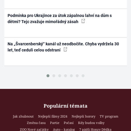
Podmínka pro Ukrajince za útok zápalnou lahví na dům s
dětmi? Tejc zvažuje mimořádný zásah
Na „Švarcenberský“ kanál už neodbočíte. Chyba vydržela 30
let, teď ceduli celou odstraní
Populární témata
Jak zhubnout
Nejlepší filmy 2024
Nejlepší horory
TV program
Změna času
Partie
Počasí
Kdy budou volby
ZOO Nové začátky
Auto – katalog
7 pádů Honzy Dědka