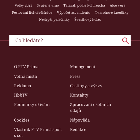
Volby 2025
Svařené víno
Tatarák podle Pohlreicha
Aloe vera
Pěstování lichořeřišnice
Výpočet ascendentu
Tvarohové knedlíky
Nejlepší palačinky
Švestkový koláč
O FTV Prima
Management
Volná místa
Press
Reklama
Castingy a výzvy
HbbTV
Kontakty
Podmínky užívání
Zpracování osobních
údajů
Cookies
Nápověda
Vlastník FTV Prima spol.
Redakce
s r.o.