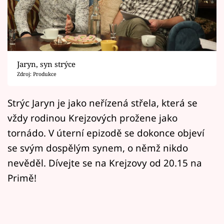
Horoskopy
Sledujte prima+
Filmový festival Karlovy Vary
Jaryn, syn strýce
Pořady
Zdroj: Produkce
Mámy sobě
Strýc Jaryn je jako neřízená střela, která se
vždy rodinou Krejzových prožene jako
Přihlášení
tornádo. V úterní epizodě se dokonce objeví
se svým dospělým synem, o němž nikdo
nevěděl. Dívejte se na Krejzovy od 20.15 na
Sledujte nás
Primě!