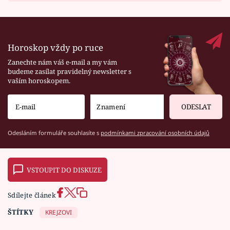
Horoskop vždy po ruce
Zanechte nám váš e-mail a my vám
budeme zasílat pravidelný newsletter s
vaším horoskopem.
ODESLAT
Odesláním formuláře souhlasíte s
podmínkami zpracování osobních údajů
VSTOUPIT DO DISKUZE
Sdílejte článek
ŠTÍTKY
KREJZOVI