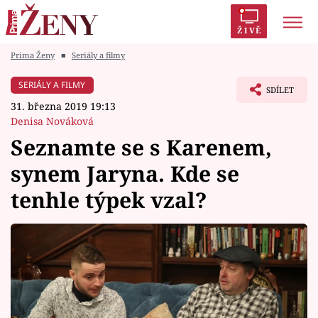
ŽIVĚ
Prima Ženy
■
Seriály a filmy
Trendy:
Polabí
Inspekce
Prostřeno!
AYTO?
SERIÁLY A FILMY
SDÍLET
Módní alarm
Zrádci
Proměny
31. března 2019 19:13
Denisa Nováková
Seznamte se s Karenem,
synem Jaryna. Kde se
Témata
tenhle týpek vzal?
Celebrity
Vztahy
Seriály