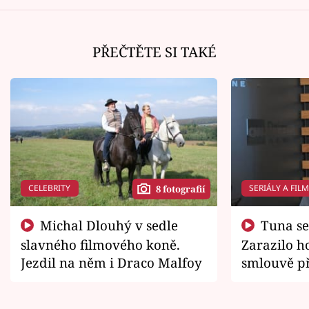
PŘEČTĚTE SI TAKÉ
CELEBRITY
SERIÁLY A FIL
8 fotografií
Michal Dlouhý v sedle
Tuna se chtěl vrátit domů.
slavného filmového koně.
Zarazilo ho
Jezdil na něm i Draco Malfoy
smlouvě př
zemřít