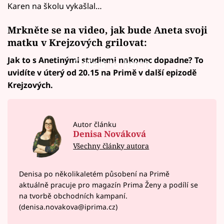
Karen na školu vykašlal…
Mrkněte se na video, jak bude Aneta svoji
matku v Krejzových grilovat:
Jak to s Anetinými studiemi nakonec dopadne? To
Failed to fetch
uvidíte v úterý od 20.15 na Primě v další epizodě
Krejzových.
Autor článku
Denisa Nováková
Všechny články autora
Denisa po několikaletém působení na Primě
aktuálně pracuje pro magazín Prima Ženy a podílí se
na tvorbě obchodních kampaní.
(denisa.novakova@iprima.cz)