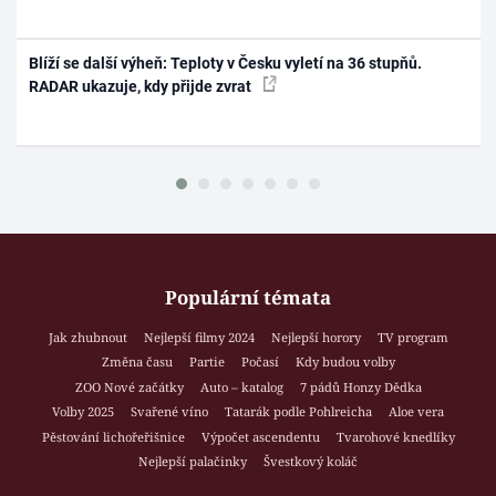
Blíží se další výheň: Teploty v Česku vyletí na 36 stupňů.
RADAR ukazuje, kdy přijde zvrat
Populární témata
Jak zhubnout
Nejlepší filmy 2024
Nejlepší horory
TV program
Změna času
Partie
Počasí
Kdy budou volby
ZOO Nové začátky
Auto – katalog
7 pádů Honzy Dědka
Volby 2025
Svařené víno
Tatarák podle Pohlreicha
Aloe vera
Pěstování lichořeřišnice
Výpočet ascendentu
Tvarohové knedlíky
Nejlepší palačinky
Švestkový koláč