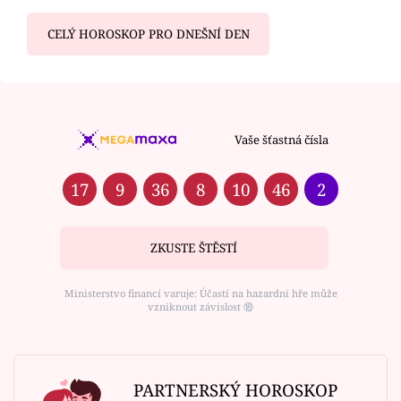
CELÝ HOROSKOP PRO DNEŠNÍ DEN
Vaše šťastná čísla
17
9
36
8
10
46
2
ZKUSTE ŠTĚSTÍ
Ministerstvo financí varuje: Účastí na hazardní hře může
vzniknout závislost ⑱
PARTNERSKÝ HOROSKOP