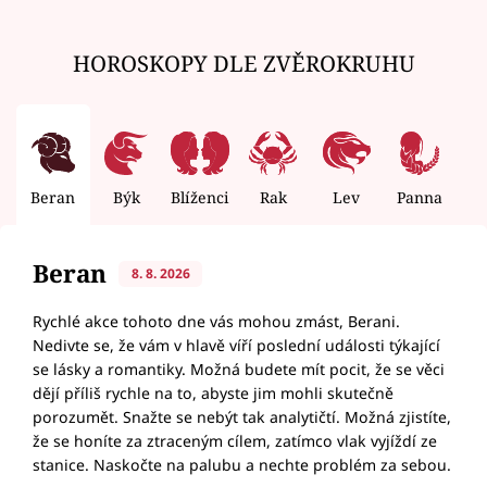
HOROSKOPY DLE ZVĚROKRUHU
Beran
Býk
Blíženci
Rak
Lev
Panna
V
Beran
8. 8. 2026
Rychlé akce tohoto dne vás mohou zmást, Berani.
Nedivte se, že vám v hlavě víří poslední události týkající
se lásky a romantiky. Možná budete mít pocit, že se věci
dějí příliš rychle na to, abyste jim mohli skutečně
porozumět. Snažte se nebýt tak analytičtí. Možná zjistíte,
že se honíte za ztraceným cílem, zatímco vlak vyjíždí ze
stanice. Naskočte na palubu a nechte problém za sebou.