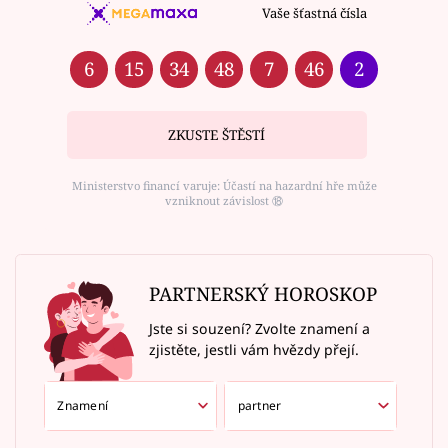
Vaše šťastná čísla
6
15
34
48
7
46
2
ZKUSTE ŠTĚSTÍ
Ministerstvo financí varuje: Účastí na hazardní hře může
vzniknout závislost ⑱
PARTNERSKÝ HOROSKOP
Jste si souzení? Zvolte znamení a
zjistěte, jestli vám hvězdy přejí.