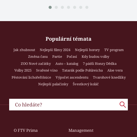
Populární témata
Jak zhubnout
Nejlepší filmy 2024
Nejlepší horory
TV program
Změna času
Partie
Počasí
Kdy budou volby
ZOO Nové začátky
Auto – katalog
7 pádů Honzy Dědka
Volby 2025
Svařené víno
Tatarák podle Pohlreicha
Aloe vera
Pěstování lichořeřišnice
Výpočet ascendentu
Tvarohové knedlíky
Nejlepší palačinky
Švestkový koláč
O FTV Prima
Management