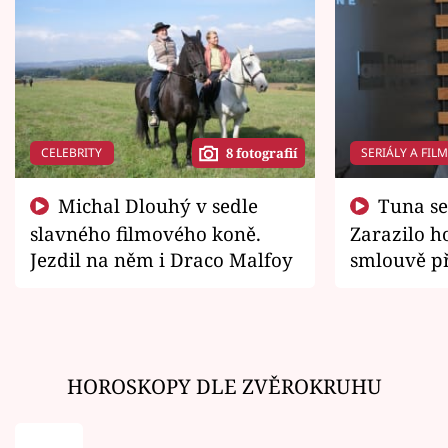
CELEBRITY
SERIÁLY A FIL
8 fotografií
Michal Dlouhý v sedle
Tuna se chtěl vrátit domů.
slavného filmového koně.
Zarazilo ho
Jezdil na něm i Draco Malfoy
smlouvě př
zemřít
HOROSKOPY DLE ZVĚROKRUHU