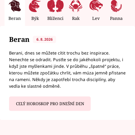
Beran
Býk
Blíženci
Rak
Lev
Panna
V
Beran
6. 8. 2026
Berani, dnes se můžete cítit trochu bez inspirace.
Nenechte se odradit. Pusťte se do jakéhokoli projektu, i
když jste myšlenkami jinde. V průběhu „špatné“ práce,
kterou můžete zpočátku chrlit, vám múza jemně přistane
na rameni. Někdy je zapotřebí trocha disciplíny, aby
vedla ke slastné odměně.
CELÝ HOROSKOP PRO DNEŠNÍ DEN