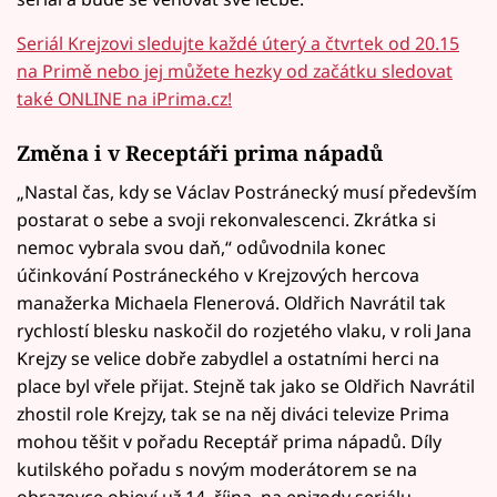
Seriál Krejzovi sledujte každé úterý a čtvrtek od 20.15
na Primě nebo jej můžete hezky od začátku sledovat
také ONLINE na iPrima.cz!
Změna i v Receptáři prima nápadů
„Nastal čas, kdy se Václav Postránecký musí především
postarat o sebe a svoji rekonvalescenci. Zkrátka si
nemoc vybrala svou daň,“ odůvodnila konec
účinkování Postráneckého v Krejzových hercova
manažerka Michaela Flenerová. Oldřich Navrátil tak
rychlostí blesku naskočil do rozjetého vlaku, v roli Jana
Krejzy se velice dobře zabydlel a ostatními herci na
place byl vřele přijat. Stejně tak jako se Oldřich Navrátil
zhostil role Krejzy, tak se na něj diváci televize Prima
mohou těšit v pořadu Receptář prima nápadů. Díly
kutilského pořadu s novým moderátorem se na