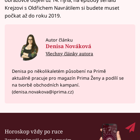
obrazovce objeví už 14. října, na epizody seriálu
Krejzovi s Oldřichem Navrátilem si budete muset
počkat až do roku 2019.
Autor článku
Denisa Nováková
Všechny články autora
Denisa po několikaletém působení na Primě
aktuálně pracuje pro magazín Prima Ženy a podílí se
na tvorbě obchodních kampaní.
(denisa.novakova@iprima.cz)
Horoskop vždy po ruce