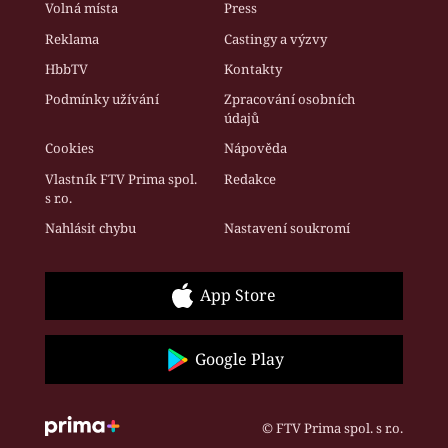
Volná místa
Press
Reklama
Castingy a výzvy
HbbTV
Kontakty
Podmínky užívání
Zpracování osobních
údajů
Cookies
Nápověda
Vlastník FTV Prima spol.
Redakce
s r.o.
Nahlásit chybu
Nastavení soukromí
App Store
Google Play
© FTV Prima spol. s r.o.