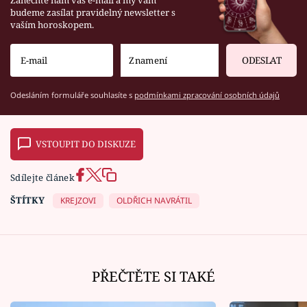
Zanechte nám váš e-mail a my vám
budeme zasílat pravidelný newsletter s
vaším horoskopem.
ODESLAT
Odesláním formuláře souhlasíte s
podmínkami zpracování osobních údajů
VSTOUPIT DO DISKUZE
Sdílejte článek
ŠTÍTKY
KREJZOVI
OLDŘICH NAVRÁTIL
PŘEČTĚTE SI TAKÉ