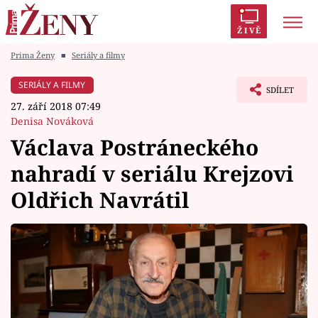
ŽIVĚ
Prima Ženy
■
Seriály a filmy
Trendy:
Polabí
Inspekce
Prostřeno!
AYTO?
SERIÁLY A FILMY
SDÍLET
Módní alarm
Zrádci
Proměny
27. září 2018 07:49
Denisa Nováková
Václava Postráneckého
nahradí v seriálu Krejzovi
Témata
Oldřich Navrátil
Celebrity
Vztahy
Seriály