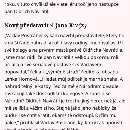
roku, v tuto chvíli už ale v ateliéru točí jeho nástupce
pan Oldřich Navrátil.
Failed to fetch
Nový představitel Jana Krejzy
„Václav Postránecký sám navrhl představitele, který ho
v další řadě nahradí v roli hlavy rodiny. Jmenoval asi tři
své kolegy a na prvním místě právě Oldřicha Navrátila.
Jsme moc rádi, že pan Navrátil s velkou pokorou roli
přijal a o své seriálové postavě si s Václavem
popovídal,“ řekla k „výměně stráží“ ředitelka obsahu
Lenka Hornová. „Hledat můj odlitek je marná snaha. A
nahraditelný je každý. Teď za mě v Národním divadle
zaskakují také dost odlišní kolegové. A zbořilo se
Národní? Oldřich Navrátil je trochu jiný herec než já, ale
mě se líbí a vážím si ho. Stejně jako jeho nabídky, že
budu-li se chtít vrátit, okamžitě odstoupí. Držím mu
palce,“ prohlásil Václav Postránecký, který tak opouští
seriál a bude se věnovat své léčbě.