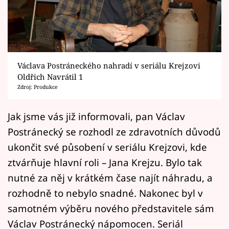
Horoskopy
Sledujte prima+
Filmový festival Karlovy Vary
Václava Postráneckého nahradí v seriálu Krejzovi
Pořady
Oldřich Navrátil 1
Zdroj: Produkce
Mámy sobě
Jak jsme vás již informovali, pan Václav
Postránecký se rozhodl ze zdravotních důvodů
Přihlášení
ukončit své působení v seriálu Krejzovi, kde
ztvárňuje hlavní roli – Jana Krejzu. Bylo tak
Sledujte nás
nutné za něj v krátkém čase najít náhradu, a
rozhodně to nebylo snadné. Nakonec byl v
samotném výběru nového představitele sám
Václav Postránecký nápomocen. Seriál