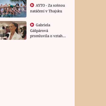
AYTO - Za scénou
natáčení v Thajsku
Gabriela
Gášpárová
promluvila o vztahu
a zakládání rodiny