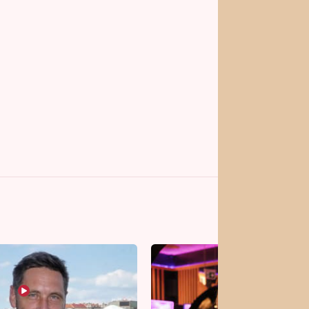
vrhy pro vás
Vojta Dyk dřel kvůli
roli mezi zápasníky.
Minutovou scénu jel