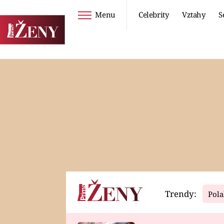
Menu
Celebrity
Vztahy
S
Seriály
Životní styl
ZOO
DIETY A HUBNUTÍ
PROSTŘENO!
CESTOVÁNÍ A
DOVOLENÁ
DUCH
ZDRAVÍ
Trendy:
Pola
Horoskopy
Video
ASTROČLÁNKY
SERIÁLY