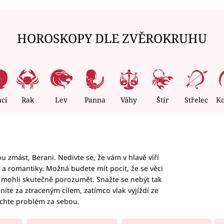
HOROSKOPY DLE ZVĚROKRUHU
nci
Rak
Lev
Panna
Váhy
Štír
Střelec
K
 zmást, Berani. Nedivte se, že vám v hlavě víří
ky a romantiky. Možná budete mít pocit, že se věci
jim mohli skutečně porozumět. Snažte se nebýt tak
honíte za ztraceným cílem, zatímco vlak vyjíždí ze
echte problém za sebou.