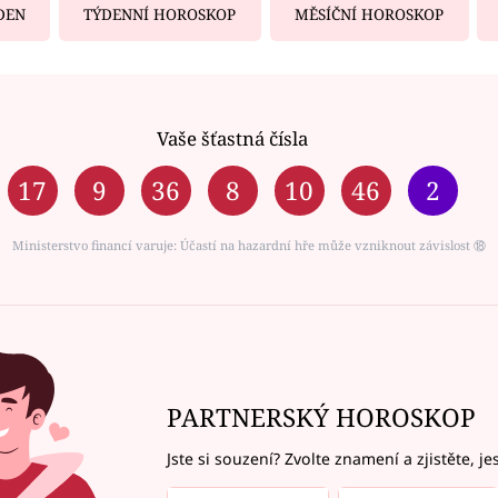
DEN
TÝDENNÍ HOROSKOP
MĚSÍČNÍ HOROSKOP
Vaše šťastná čísla
17
9
36
8
10
46
2
Ministerstvo financí varuje: Účastí na hazardní hře může vzniknout závislost ⑱
PARTNERSKÝ HOROSKOP
Jste si souzení? Zvolte znamení a zjistěte, je