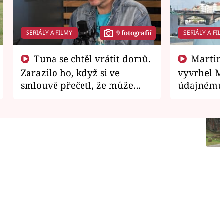
SERIÁLY A FILMY
SERIÁLY A FI
9 fotografií
Tuna se chtěl vrátit domů.
Martin Písařík jako
Zarazilo ho, když si ve
vyvrhel 
smlouvě přečetl, že může
údajnému
zemřít
je v nemil