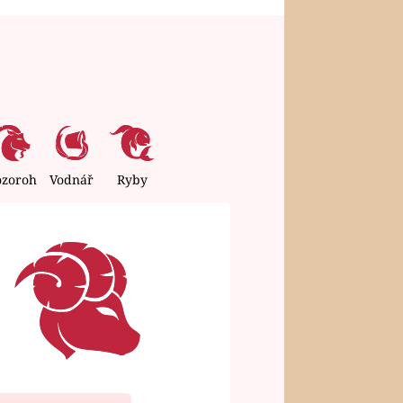
ozoroh
Vodnář
Ryby