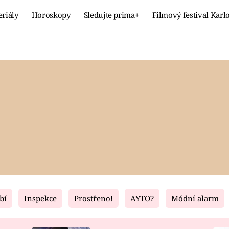
eriály
Horoskopy
Sledujte prima+
Filmový festival Karl
Celebrity
Recept
MÓDA A KRÁSA
HLAVNÍ JÍ
VZTAHY A SEX
SLADKÉ
PRIMA MAMINKA
ZDRAVÉ
bí
Inspekce
Prostřeno!
AYTO?
Módní alarm
Fresh
Living
RECEPTY
BYDLENÍ