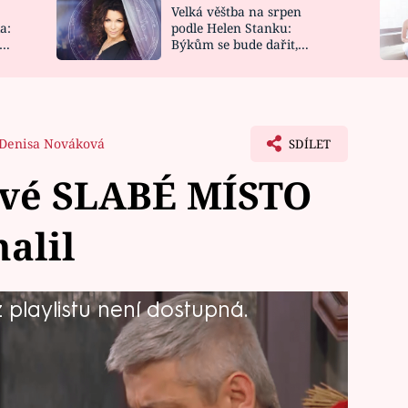
Velká věštba na srpen
NOVINKY
ZAHRADA
a:
podle Helen Stanku:
y
Býkům se bude dařit,
VIDEORECEPTY
DESIGN
Vodnáře čeká jízda
Denisa Nováková
SDÍLET
své SLABÉ MÍSTO
alil
playlistu není dostupná.
i Kačabě, vymyslí Jarda možnost
tiž dostat do úzkých, aby bylo
tně nic neumí.