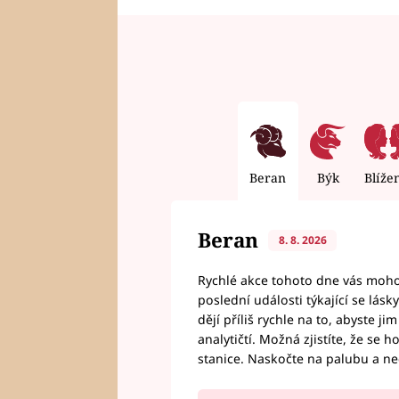
Beran
Býk
Blíže
Beran
8. 8. 2026
Rychlé akce tohoto dne vás mohou
poslední události týkající se lás
dějí příliš rychle na to, abyste 
analytičtí. Možná zjistíte, že se 
stanice. Naskočte na palubu a n