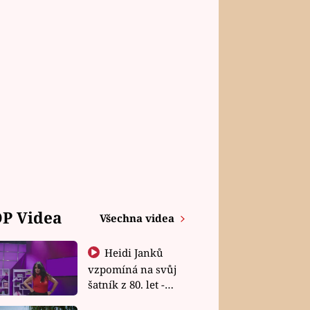
P Videa
Všechna videa
Heidi Janků
vzpomíná na svůj
šatník z 80. let -
Shopaholičky