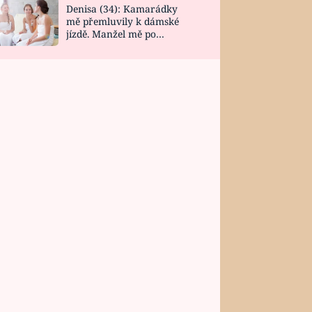
Denisa (34): Kamarádky
mě přemluvily k dámské
jízdě. Manžel mě po
návratu zaskočil