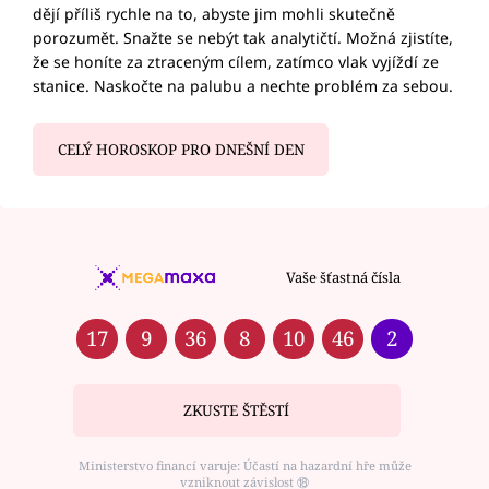
dějí příliš rychle na to, abyste jim mohli skutečně
porozumět. Snažte se nebýt tak analytičtí. Možná zjistíte,
že se honíte za ztraceným cílem, zatímco vlak vyjíždí ze
stanice. Naskočte na palubu a nechte problém za sebou.
CELÝ HOROSKOP PRO DNEŠNÍ DEN
Vaše šťastná čísla
17
9
36
8
10
46
2
ZKUSTE ŠTĚSTÍ
Ministerstvo financí varuje: Účastí na hazardní hře může
vzniknout závislost ⑱