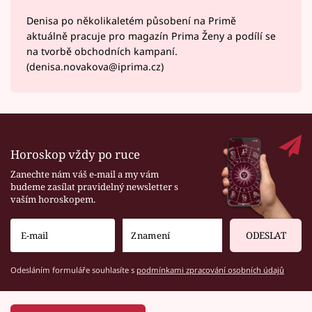
Denisa po několikaletém působení na Primě
aktuálně pracuje pro magazín Prima Ženy a podílí se
na tvorbě obchodních kampaní.
(denisa.novakova@iprima.cz)
Horoskop vždy po ruce
Zanechte nám váš e-mail a my vám
budeme zasílat pravidelný newsletter s
vaším horoskopem.
ODESLAT
Odesláním formuláře souhlasíte s
podmínkami zpracování osobních údajů