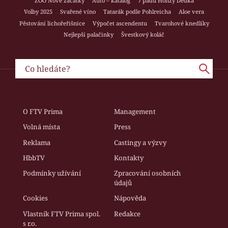
ZOO Nové začátky
Auto – katalog
7 pádů Honzy Dědka
Volby 2025
Svařené víno
Tatarák podle Pohlreicha
Aloe vera
Pěstování lichořeřišnice
Výpočet ascendentu
Tvarohové knedlíky
Nejlepší palačinky
Švestkový koláč
O FTV Prima
Management
Volná místa
Press
Reklama
Castingy a výzvy
HbbTV
Kontakty
Podmínky užívání
Zpracování osobních
údajů
Cookies
Nápověda
Vlastník FTV Prima spol.
Redakce
s r.o.