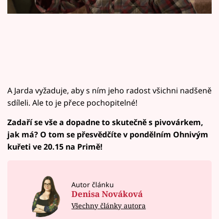
Horoskopy
Sledujte prima+
Filmový festival Karlovy Vary
Pořady
A Jarda vyžaduje, aby s ním jeho radost všichni nadšeně
Mámy sobě
sdíleli. Ale to je přece pochopitelné!
Zadaří se vše a dopadne to skutečně s pivovárkem,
Přihlášení
jak má? O tom se přesvědčíte v pondělním Ohnivým
kuřeti ve 20.15 na Primě!
Sledujte nás
Autor článku
Denisa Nováková
Všechny články autora