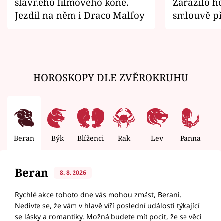
slavného filmového koně.
Zarazilo ho
Jezdil na něm i Draco Malfoy
smlouvě př
zemřít
HOROSKOPY DLE ZVĚROKRUHU
Beran
Býk
Blíženci
Rak
Lev
Panna
V
Beran
8. 8. 2026
Rychlé akce tohoto dne vás mohou zmást, Berani.
Nedivte se, že vám v hlavě víří poslední události týkající
se lásky a romantiky. Možná budete mít pocit, že se věci