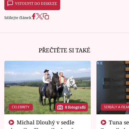
VSTOUPIT DO DISKUZE
Sdílejte článek
PŘEČTĚTE SI TAKÉ
CELEBRITY
SERIÁLY A FIL
8 fotografií
Michal Dlouhý v sedle
Tuna se chtěl vrátit domů.