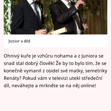
Horoskopy
Sledujte prima+
Filmový festival Karlovy Vary
Pořady
Junior a děd
Mámy sobě
Ohnivý kuře je vzhůru nohama a z Juniora se
snad stal dobrý člověk! Že by to bylo tím, že se
Přihlášení
konečně vymanil z osidel své matky, semetriky
Renáty? Pokud vám v televizi utekl středeční
Sledujte nás
díl, neváhejte a mrkněte se na něj online!