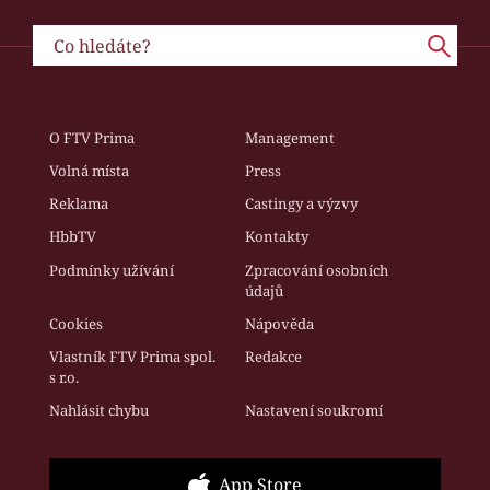
O FTV Prima
Management
Volná místa
Press
Reklama
Castingy a výzvy
HbbTV
Kontakty
Podmínky užívání
Zpracování osobních
údajů
Cookies
Nápověda
Vlastník FTV Prima spol.
Redakce
s r.o.
Nahlásit chybu
Nastavení soukromí
App Store