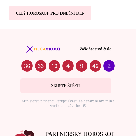
CELÝ HOROSKOP PRO DNEŠNÍ DEN
Vaše šťastná čísla
36
33
10
4
9
46
2
ZKUSTE ŠTĚSTÍ
Ministerstvo financí varuje: Účastí na hazardní hře může
vzniknout závislost ⑱
PARTNERSKÝ HOROSKOP