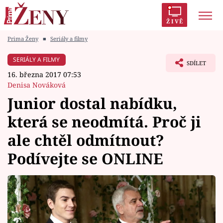
ŽIVĚ
Prima Ženy
■
Seriály a filmy
Trendy:
Polabí
Inspekce
Prostřeno!
AYTO?
SERIÁLY A FILMY
SDÍLET
Módní alarm
Zrádci
Proměny
16. března 2017 07:53
Denisa Nováková
Junior dostal nabídku,
která se neodmítá. Proč ji
Témata
ale chtěl odmítnout?
Celebrity
Podívejte se ONLINE
Vztahy
Seriály