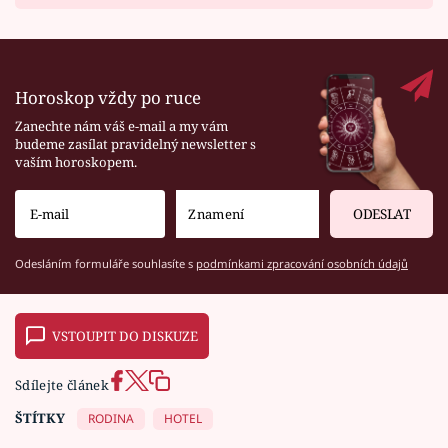
Horoskop vždy po ruce
Zanechte nám váš e-mail a my vám
budeme zasílat pravidelný newsletter s
vaším horoskopem.
ODESLAT
Odesláním formuláře souhlasíte s
podmínkami zpracování osobních údajů
VSTOUPIT DO DISKUZE
Sdílejte článek
ŠTÍTKY
RODINA
HOTEL