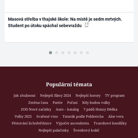
Masová střelba v thajské škole: Na místě je sedm mrtvých.
Student po útoku spáchal sebevraždu
Populární témata
Jak zhubnout
Nejlepší filmy 2024
Nejlepší horory
TV program
Změna času
Partie
Počasí
Kdy budou volby
ZOO Nové začátky
Auto – katalog
7 pádů Honzy Dědka
Volby 2025
Svařené víno
Tatarák podle Pohlreicha
Aloe vera
Pěstování lichořeřišnice
Výpočet ascendentu
Tvarohové knedlíky
Nejlepší palačinky
Švestkový koláč