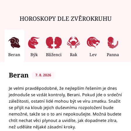
HOROSKOPY DLE ZVĚROKRUHU
Beran
Býk
Blíženci
Rak
Lev
Panna
V
Beran
7. 8. 2026
Je velmi pravděpodobné, že nejlepším řešením je dnes
jednoduše se vzdát kontroly, Berani. Pokud jde o srdeční
záležitosti, ostatní lidé mohou být ve víru zmatku. Snažit
se přijít na kloub jejich duševnímu rozpoložení bude
nemožné, takže se o to ani nepokoušejte. Možná budete
chtít nechat věci plynout a uvidíte, jak dopadnete zítra,
než uděláte nějaké zásadní kroky.