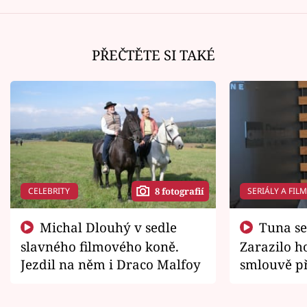
PŘEČTĚTE SI TAKÉ
CELEBRITY
SERIÁLY A FIL
8 fotografií
Michal Dlouhý v sedle
Tuna se chtěl vrátit domů.
slavného filmového koně.
Zarazilo ho
Jezdil na něm i Draco Malfoy
smlouvě př
zemřít