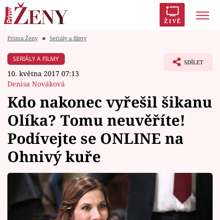
ŽIVĚ
Prima Ženy
■
Seriály a filmy
Trendy:
Polabí
Inspekce
Prostřeno!
AYTO?
SERIÁLY A FILMY
SDÍLET
Módní alarm
Zrádci
Proměny
10. května 2017 07:13
Denisa Nováková
Kdo nakonec vyřešil šikanu
Olíka? Tomu neuvěříte!
Témata
Podívejte se ONLINE na
Celebrity
Ohnivý kuře
Vztahy
Seriály