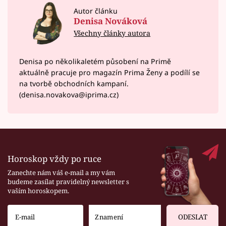
Autor článku
Denisa Nováková
Všechny články autora
Denisa po několikaletém působení na Primě
aktuálně pracuje pro magazín Prima Ženy a podílí se
na tvorbě obchodních kampaní.
(denisa.novakova@iprima.cz)
Horoskop vždy po ruce
Zanechte nám váš e-mail a my vám
budeme zasílat pravidelný newsletter s
vaším horoskopem.
ODESLAT