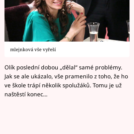
Horoskopy
Sledujte prima+
Filmový festival Karlovy Vary
Pořady
mlejnková vše vyřeší
Mámy sobě
Olík poslední dobou „dělal“ samé problémy.
Jak se ale ukázalo, vše pramenilo z toho, že ho
Přihlášení
ve škole trápí několik spolužáků. Tomu je už
naštěstí konec…
Sledujte nás