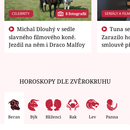
CELEBRITY
SERIÁLY A FIL
8 fotografií
Michal Dlouhý v sedle
Tuna se chtěl vrátit domů.
slavného filmového koně.
Zarazilo ho
Jezdil na něm i Draco Malfoy
smlouvě př
zemřít
HOROSKOPY DLE ZVĚROKRUHU
Beran
Býk
Blíženci
Rak
Lev
Panna
V