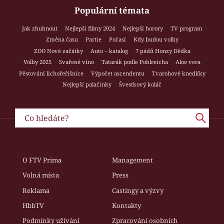
Populární témata
Jak zhubnout
Nejlepší filmy 2024
Nejlepší horory
TV program
Změna času
Partie
Počasí
Kdy budou volby
ZOO Nové začátky
Auto – katalog
7 pádů Honzy Dědka
Volby 2025
Svařené víno
Tatarák podle Pohlreicha
Aloe vera
Pěstování lichořeřišnice
Výpočet ascendentu
Tvarohové knedlíky
Nejlepší palačinky
Švestkový koláč
O FTV Prima
Management
Volná místa
Press
Reklama
Castingy a výzvy
HbbTV
Kontakty
Podmínky užívání
Zpracování osobních