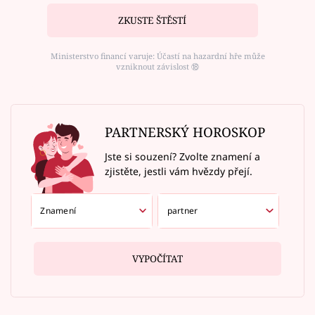
ZKUSTE ŠTĚSTÍ
Ministerstvo financí varuje: Účastí na hazardní hře může
vzniknout závislost ⑱
PARTNERSKÝ HOROSKOP
Jste si souzení? Zvolte znamení a
zjistěte, jestli vám hvězdy přejí.
VYPOČÍTAT