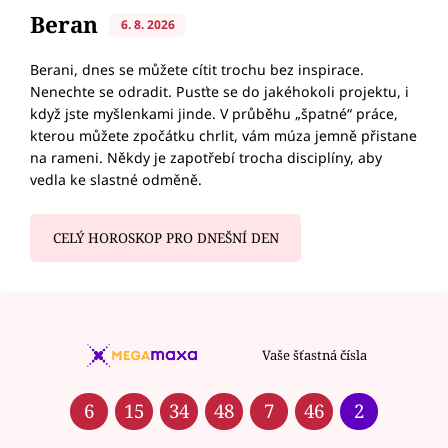
Beran
6. 8. 2026
Berani, dnes se můžete cítit trochu bez inspirace.
Nenechte se odradit. Pusťte se do jakéhokoli projektu, i
když jste myšlenkami jinde. V průběhu „špatné“ práce,
kterou můžete zpočátku chrlit, vám múza jemně přistane
na rameni. Někdy je zapotřebí trocha disciplíny, aby
vedla ke slastné odměně.
CELÝ HOROSKOP PRO DNEŠNÍ DEN
Vaše šťastná čísla
6
15
34
48
7
46
2