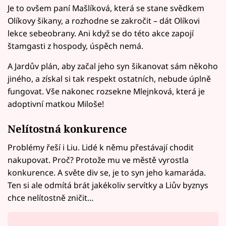
Je to ovšem paní Mašlíková, která se stane svědkem
Olíkovy šikany, a rozhodne se zakročit – dát Olíkovi
lekce sebeobrany. Ani když se do této akce zapojí
štamgasti z hospody, úspěch nemá.
A Jardův plán, aby začal jeho syn šikanovat sám někoho
jiného, a získal si tak respekt ostatních, nebude úplně
fungovat. Vše nakonec rozsekne Mlejnková, která je
adoptivní matkou Miloše!
Nelítostná konkurence
Problémy řeší i Liu. Lidé k němu přestávají chodit
nakupovat. Proč? Protože mu ve městě vyrostla
konkurence. A světe div se, je to syn jeho kamaráda.
Ten si ale odmítá brát jakékoliv servítky a Liův byznys
chce nelítostně zničit…