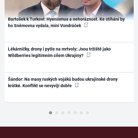
Bartošek k Turkovi: Hyenismus a nehoráznost. Ke stíhání by
ho Sněmovna vydala, míní Vondráček
Lékárničky, drony i pytle na mrtvoly: Jsou tržiště jako
Wildberries legitimním cílem Ukrajiny?
Šándor: Na masy ruských vojáků budou ukrajinské drony
krátké. Konflikt se nevyvíjí dobře