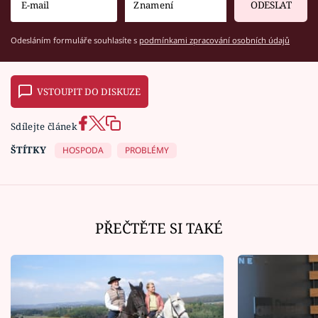
ODESLAT
Odesláním formuláře souhlasíte s
podmínkami zpracování osobních údajů
VSTOUPIT DO DISKUZE
Sdílejte článek
ŠTÍTKY
HOSPODA
PROBLÉMY
PŘEČTĚTE SI TAKÉ