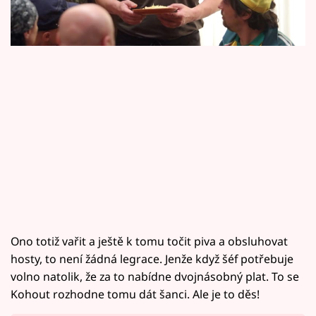
Horoskopy
Sledujte prima+
Filmový festival Karlovy Vary
Pořady
Mámy sobě
Přihlášení
Sledujte nás
Ono totiž vařit a ještě k tomu točit piva a obsluhovat
hosty, to není žádná legrace. Jenže když šéf potřebuje
volno natolik, že za to nabídne dvojnásobný plat. To se
Kohout rozhodne tomu dát šanci. Ale je to děs!