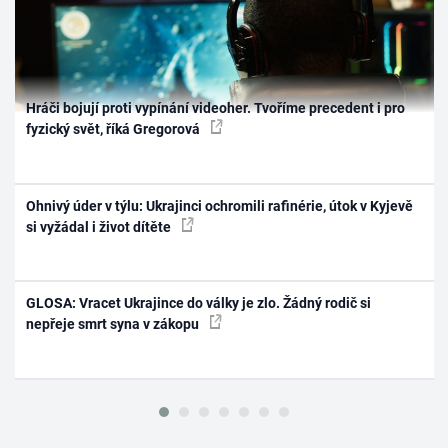
Hráči bojují proti vypínání videoher. Tvoříme precedent i pro
fyzický svět, říká Gregorová
Ohnivý úder v týlu: Ukrajinci ochromili rafinérie, útok v Kyjevě
si vyžádal i život dítěte
GLOSA: Vracet Ukrajince do války je zlo. Žádný rodič si
nepřeje smrt syna v zákopu