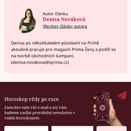
Autor článku
Denisa Nováková
Všechny články autora
Denisa po několikaletém působení na Primě
aktuálně pracuje pro magazín Prima Ženy a podílí se
na tvorbě obchodních kampaní.
(denisa.novakova@iprima.cz)
Horoskop vždy po ruce
Zanechte nám váš e-mail a my vám
budeme zasílat pravidelný newsletter s
vaším horoskopem.