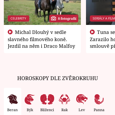
CELEBRITY
SERIÁLY A FIL
8 fotografií
Michal Dlouhý v sedle
Tuna se chtěl vrátit domů.
slavného filmového koně.
Zarazilo ho
Jezdil na něm i Draco Malfoy
smlouvě př
zemřít
HOROSKOPY DLE ZVĚROKRUHU
Beran
Býk
Blíženci
Rak
Lev
Panna
V