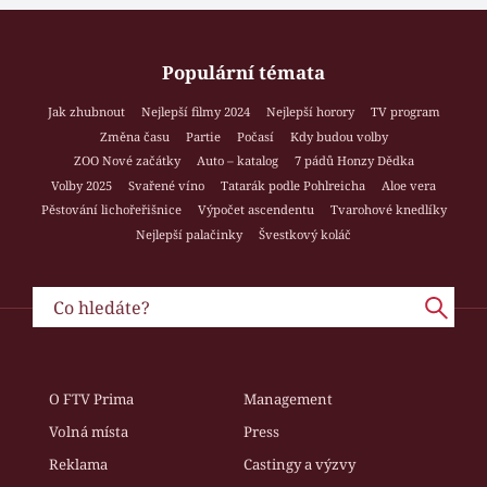
Populární témata
Jak zhubnout
Nejlepší filmy 2024
Nejlepší horory
TV program
Změna času
Partie
Počasí
Kdy budou volby
ZOO Nové začátky
Auto – katalog
7 pádů Honzy Dědka
Volby 2025
Svařené víno
Tatarák podle Pohlreicha
Aloe vera
Pěstování lichořeřišnice
Výpočet ascendentu
Tvarohové knedlíky
Nejlepší palačinky
Švestkový koláč
O FTV Prima
Management
Volná místa
Press
Reklama
Castingy a výzvy