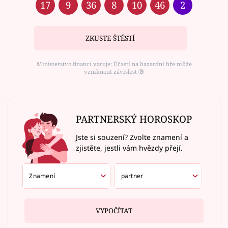
17
9
36
8
10
46
2
ZKUSTE ŠTĚSTÍ
Ministerstvo financí varuje: Účastí na hazardní hře může
vzniknout závislost ⑱
PARTNERSKÝ HOROSKOP
Jste si souzení? Zvolte znamení a
zjistěte, jestli vám hvězdy přejí.
VYPOČÍTAT