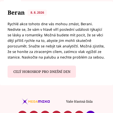
Beran
8. 8. 2026
Rychlé akce tohoto dne vás mohou zmást, Berani.
Nedivte se, že vám v hlavě víří poslední události týkající
se lásky a romantiky. Možná budete mít pocit, že se věci
dějí příliš rychle na to, abyste jim mohli skutečně
porozumět. Snažte se nebýt tak analytičtí. Možná zjistíte,
že se honíte za ztraceným cílem, zatímco vlak vyjíždí ze
stanice. Naskočte na palubu a nechte problém za sebou.
CELÝ HOROSKOP PRO DNEŠNÍ DEN
Vaše šťastná čísla