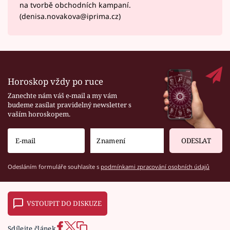
na tvorbě obchodních kampaní.
(denisa.novakova@iprima.cz)
Horoskop vždy po ruce
Zanechte nám váš e-mail a my vám
budeme zasílat pravidelný newsletter s
vaším horoskopem.
ODESLAT
Odesláním formuláře souhlasíte s
podmínkami zpracování osobních údajů
VSTOUPIT DO DISKUZE
Sdílejte článek