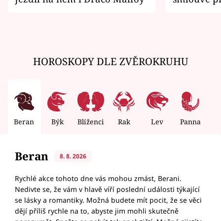
zemřít
HOROSKOPY DLE ZVĚROKRUHU
Beran
Býk
Blíženci
Rak
Lev
Panna
V
Beran
8. 8. 2026
Rychlé akce tohoto dne vás mohou zmást, Berani.
Nedivte se, že vám v hlavě víří poslední události týkající
se lásky a romantiky. Možná budete mít pocit, že se věci
dějí příliš rychle na to, abyste jim mohli skutečně