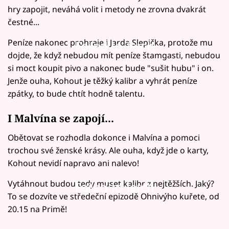
hry zapojit, neváhá volit i metody ne zrovna dvakrát
čestné...
Peníze nakonec prohraje i Jarda Slepička, protože mu
Failed to fetch
dojde, že když nebudou mít peníze štamgasti, nebudou
si moct koupit pivo a nakonec bude "sušit hubu" i on.
Jenže ouha, Kohout je těžký kalibr a vyhrát peníze
zpátky, to bude chtít hodně talentu.
I Malvína se zapojí...
Obětovat se rozhodla dokonce i Malvína a pomoci
trochou své ženské krásy. Ale ouha, když jde o karty,
Kohout nevidí napravo ani nalevo!
Vytáhnout budou tedy muset kalibr z nejtěžších. Jaký?
Failed to fetch
To se dozvíte ve středeční epizodě Ohnivýho kuřete, od
20.15 na Primě!