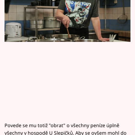
Horoskopy
temná stránka – nezdravý vztah ke kartám a
Sledujte prima+
hazardním hrám obecně!
Filmový festival Karlovy Vary
Pořady
Mámy sobě
Přihlášení
Sledujte nás
Povede se mu totiž "obrat" o všechny peníze úplně
všechny v hospodě U Slepičků. Aby se ovšem mohl do