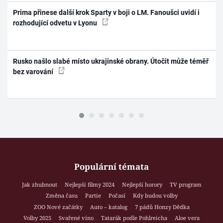
Prima přinese další krok Sparty v boji o LM. Fanoušci uvidí i
rozhodující odvetu v Lyonu
Rusko našlo slabé místo ukrajinské obrany. Útočit může téměř
bez varování
Populární témata
Jak zhubnout
Nejlepší filmy 2024
Nejlepší horory
TV program
Změna času
Partie
Počasí
Kdy budou volby
ZOO Nové začátky
Auto – katalog
7 pádů Honzy Dědka
Volby 2025
Svařené víno
Tatarák podle Pohlreicha
Aloe vera