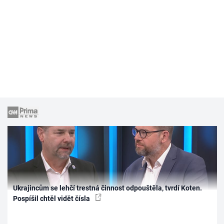
Ukrajincům se lehčí trestná činnost odpouštěla, tvrdí Koten.
Pospíšil chtěl vidět čísla