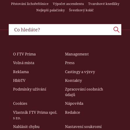
Pěstování lichořeřišnice
Výpočet ascendentu
Tvarohové knedlíky
Nejlepší palačinky
Švestkový koláč
O FTV Prima
Management
Volná místa
Press
Reklama
Castingy a výzvy
HbbTV
Kontakty
Podmínky užívání
Zpracování osobních
údajů
Cookies
Nápověda
Vlastník FTV Prima spol.
Redakce
s r.o.
Nahlásit chybu
Nastavení soukromí