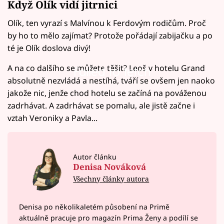
Když Olík vidí jitrnici
Olík, ten vyrazí s Malvínou k Ferdovým rodičům. Proč
by ho to mělo zajímat? Protože pořádají zabijačku a po
té je Olík doslova divý!
A na co dalšího se můžete těšit? Leoš v hotelu Grand
Failed to fetch
absolutně nezvládá a nestíhá, tváří se ovšem jen naoko
jakože nic, jenže chod hotelu se začíná na pováženou
zadrhávat. A zadrhávat se pomalu, ale jistě začne i
vztah Veroniky a Pavla...
Autor článku
Denisa Nováková
Všechny články autora
Denisa po několikaletém působení na Primě
aktuálně pracuje pro magazín Prima Ženy a podílí se