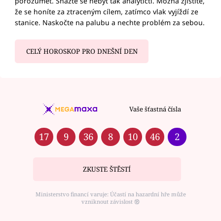
porozumět. Snažte se nebýt tak analytičtí. Možná zjistíte,
že se honíte za ztraceným cílem, zatímco vlak vyjíždí ze
stanice. Naskočte na palubu a nechte problém za sebou.
CELÝ HOROSKOP PRO DNEŠNÍ DEN
Vaše šťastná čísla
17
9
36
8
10
46
2
ZKUSTE ŠTĚSTÍ
Ministerstvo financí varuje: Účastí na hazardní hře může
vzniknout závislost ⑱