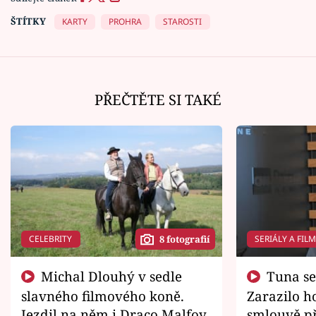
ŠTÍTKY
KARTY
PROHRA
STAROSTI
PŘEČTĚTE SI TAKÉ
CELEBRITY
SERIÁLY A FIL
8 fotografií
Michal Dlouhý v sedle
Tuna se chtěl vrátit domů.
slavného filmového koně.
Zarazilo ho
Jezdil na něm i Draco Malfoy
smlouvě př