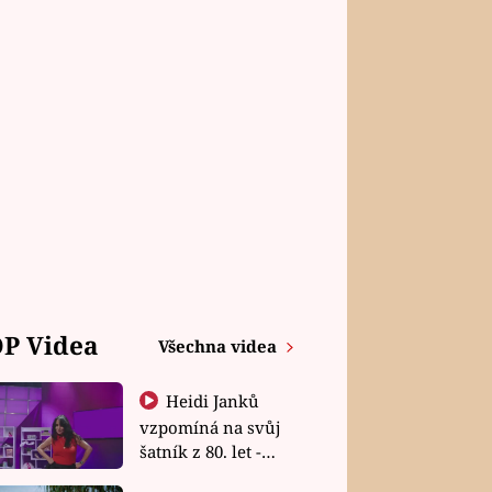
P Videa
Všechna videa
Heidi Janků
vzpomíná na svůj
šatník z 80. let -
Shopaholičky