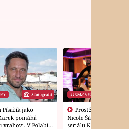
LMY
SERIÁLY A FILMY
8 fotografií
14 f
Prostě si o to řekla! Takhle
Marek pomáhá
Nicole Šáchová získala r
 vrahovi. V Polabí
seriálu Kamarádi