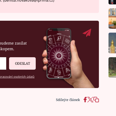
í. (denisa.novakova@iprima.cz)
budeme zasílat
oskopem.
ODESLAT
racování osobních údajů
Sdílejte článek