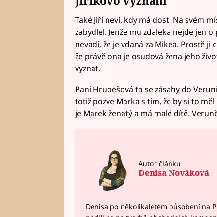
Jiříkovo vyznání
Také Jiří neví, kdy má dost. Na svém mí
zabydlel. Jenže mu zdaleka nejde jen o 
nevadí, že je vdaná za Mikea. Prostě ji 
že právě ona je osudová žena jeho živo
vyznat.
Paní Hrubešová to se zásahy do Verun
totiž pozve Marka s tím, že by si to měl 
je Marek ženatý a má malé dítě. Veru
Autor článku
Denisa Nováková
Denisa po několikaletém působení na P