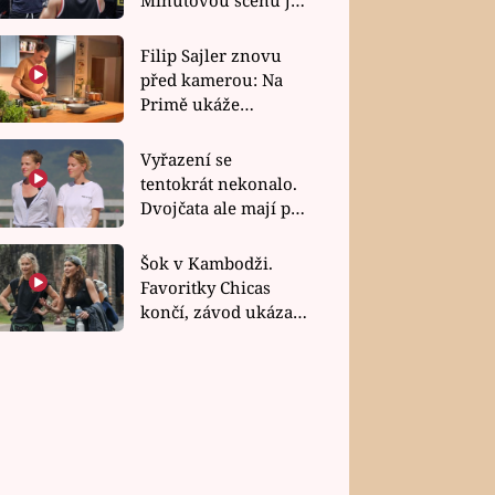
bez dubla
Filip Sajler znovu
před kamerou: Na
Primě ukáže
poctivou kuchyni i
rychlé recepty
Vyřazení se
tentokrát nekonalo.
Dvojčata ale mají po
uzavření třetí etapy
závodu nůž na krku
Šok v Kambodži.
Favoritky Chicas
končí, závod ukázal
svou nejtvrdší tvář