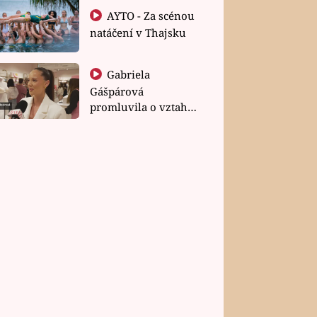
AYTO - Za scénou
natáčení v Thajsku
Gabriela
Gášpárová
promluvila o vztahu
a zakládání rodiny