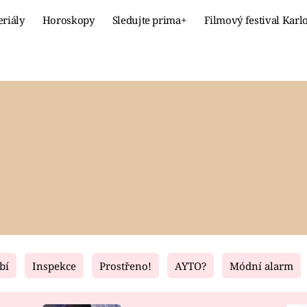
eriály
Horoskopy
Sledujte prima+
Filmový festival Karl
Celebrity
Recept
MÓDA A KRÁSA
HLAVNÍ JÍ
VZTAHY A SEX
SLADKÉ
PRIMA MAMINKA
ZDRAVÉ
bí
Inspekce
Prostřeno!
AYTO?
Módní alarm
Fresh
Living
RECEPTY
BYDLENÍ