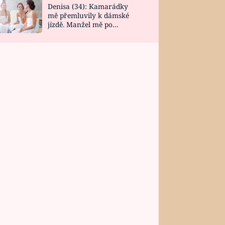
Denisa (34): Kamarádky
mě přemluvily k dámské
jízdě. Manžel mě po
návratu zaskočil