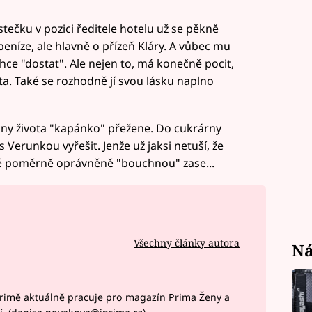
stečku v pozici ředitele hotelu už se pěkně
peníze, ale hlavně o přízeň Kláry. A vůbec mu
chce "dostat". Ale nejen to, má konečně pocit,
ta. Také se rozhodně jí svou lásku naplno
iny života "kapánko" přežene. Do cukrárny
s Verunkou vyřešit. Jenže už jaksi netuší, že
ně poměrně oprávněně "bouchnou" zase...
Všechny články autora
Ná
rimě aktuálně pracuje pro magazín Prima Ženy a