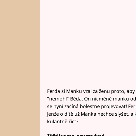
Ferda si Manku vzal za ženu proto, aby n
"nemohl" Béda. On nicméně manku od z
se nyní začíná bolestně projevovat! Fer
Jenže o dítě už Manka nechce slyšet, a 
kulantně říct?