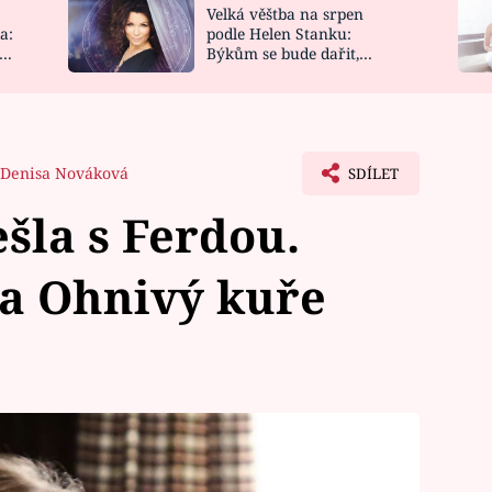
Velká věštba na srpen
NOVINKY
ZAHRADA
a:
podle Helen Stanku:
y
Býkům se bude dařit,
VIDEORECEPTY
DESIGN
Vodnáře čeká jízda
Denisa Nováková
SDÍLET
šla s Ferdou.
na Ohnivý kuře