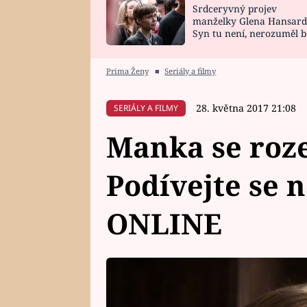
Srdceryvný projev
SNÁŘ
CELEBRITY
manželky Glena Hansard
Syn tu není, nerozuměl b
HOROSKOP NA
VAŘENÍ
tomu, vysvětlila
ROK 2023
Prima Ženy
■
Seriály a filmy
28. května 2017 21:08
SERIÁLY A FILMY
Manka se roze
Podívejte se 
ONLINE