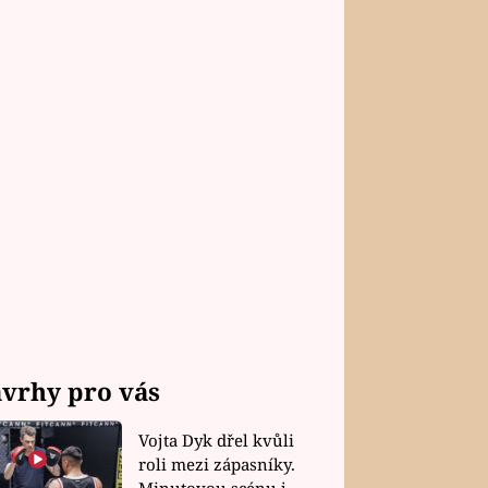
vrhy pro vás
Vojta Dyk dřel kvůli
roli mezi zápasníky.
Minutovou scénu jel