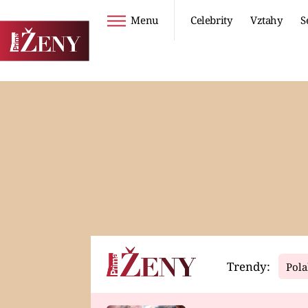
Menu
Celebrity
Vztahy
S
Seriály
Životní styl
ZOO
DIETY A HUBNUTÍ
PROSTŘENO!
CESTOVÁNÍ A
DOVOLENÁ
DUCH
ZDRAVÍ
Trendy:
Pola
Horoskopy
Video
ASTROČLÁNKY
SERIÁLY