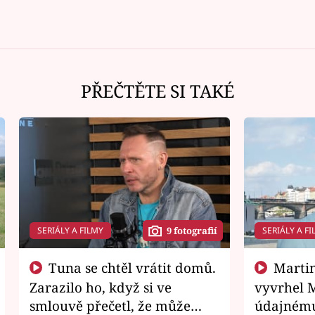
PŘEČTĚTE SI TAKÉ
SERIÁLY A FILMY
SERIÁLY A FI
9 fotografií
Tuna se chtěl vrátit domů.
Martin Písařík jako
Zarazilo ho, když si ve
vyvrhel 
smlouvě přečetl, že může
údajnému