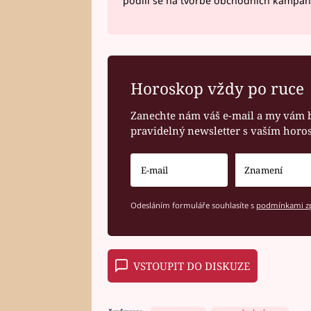
podílí se na tvorbě obchodních kampan
Horoskop vždy po ruce
Zanechte nám váš e-mail a my vám 
pravidelný newsletter s vaším hor
Odesláním formuláře souhlasíte s
podmínkami zp
VSTOUPIT DO DISKUZE