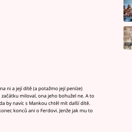
a ni a její dítě (a potažmo její peníze)
ačátku miloval, ona jeho bohužel ne. A to
da by navíc s Mankou chtěl mít další dítě.
konec konců ani o Ferdovi. Jenže jak mu to