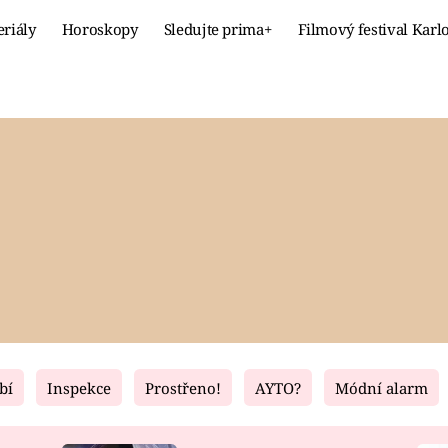
eriály
Horoskopy
Sledujte prima+
Filmový festival Karl
Celebrity
Recept
MÓDA A KRÁSA
HLAVNÍ JÍ
VZTAHY A SEX
SLADKÉ
PRIMA MAMINKA
ZDRAVÉ
bí
Inspekce
Prostřeno!
AYTO?
Módní alarm
Fresh
Living
RECEPTY
BYDLENÍ