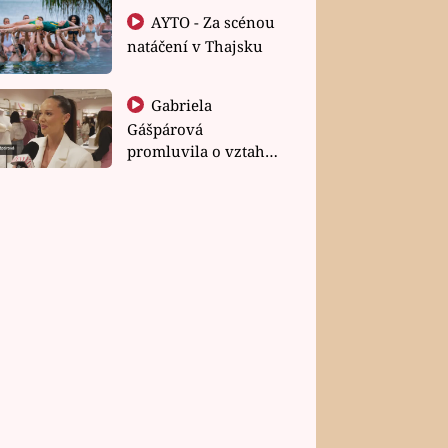
AYTO - Za scénou
natáčení v Thajsku
Gabriela
Gášpárová
promluvila o vztahu
a zakládání rodiny