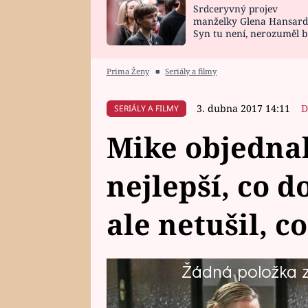
Srdceryvný projev
SNÁŘ
CELEBRITY
manželky Glena Hansard
Syn tu není, nerozuměl b
HOROSKOP NA
VAŘENÍ
tomu, vysvětlila
ROK 2023
Prima Ženy
■
Seriály a filmy
3. dubna 2017 14:11
D
SERIÁLY A FILMY
Mike objednal
nejlepší, co 
ale netušil, co
Žádná položka z 
Mike trošku ztíží Burákovi a Mac
špatných náhod totiž dojde k to