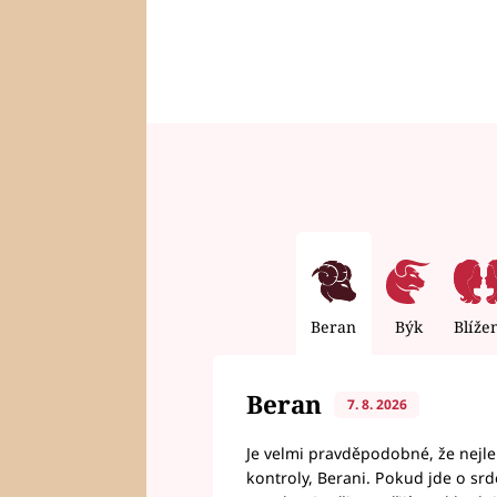
Beran
Býk
Blíže
Beran
7. 8. 2026
Je velmi pravděpodobné, že nejl
kontroly, Berani. Pokud jde o srde