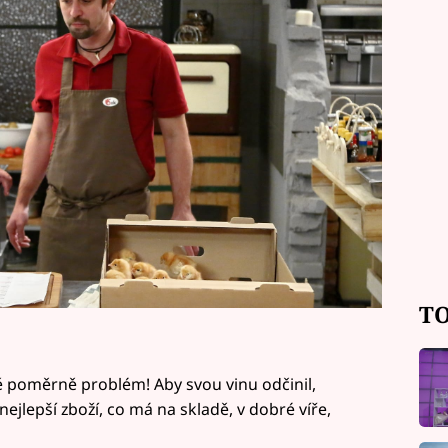
TO
 poměrně problém! Aby svou vinu odčinil,
jlepší zboží, co má na skladě, v dobré víře,