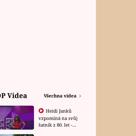
P Videa
Všechna videa
Heidi Janků
vzpomíná na svůj
šatník z 80. let -
Shopaholičky