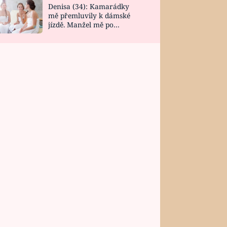
Denisa (34): Kamarádky
mě přemluvily k dámské
jízdě. Manžel mě po
návratu zaskočil