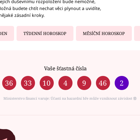
b jejich duševnímu rozpoložení bude nemožné,
ožná budete chtít nechat věci plynout a uvidíte,
nějaké zásadní kroky.
DEN
TÝDENNÍ HOROSKOP
MĚSÍČNÍ HOROSKOP
Vaše šťastná čísla
36
33
10
4
9
46
2
Ministerstvo financí varuje: Účastí na hazardní hře může vzniknout závislost ⑱