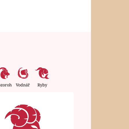
ozoroh
Vodnář
Ryby