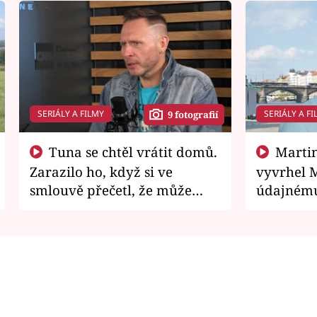
SERIÁLY A FILMY
SERIÁLY A FI
9 fotografií
Tuna se chtěl vrátit domů.
Martin Písařík jako
Zarazilo ho, když si ve
vyvrhel 
smlouvě přečetl, že může
údajnému
zemřít
je v nemil