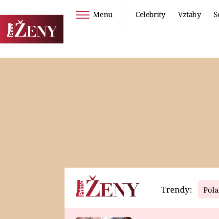
Menu
Celebrity
Vztahy
S
Seriály
Životní styl
ZOO
DIETY A HUBNUTÍ
PROSTŘENO!
CESTOVÁNÍ A
DOVOLENÁ
DUCH
ZDRAVÍ
Trendy:
Pola
Horoskopy
Video
ASTROČLÁNKY
SERIÁLY