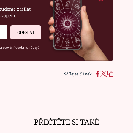
budeme zasílat
oskopem.
ODESLAT
racování osobních údajů
Sdílejte článek
Ná
PŘEČTĚTE SI TAKÉ