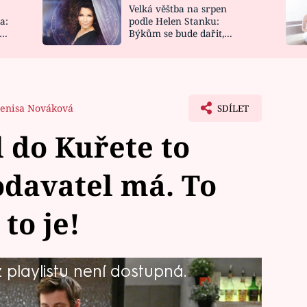
Velká věštba na srpen
NOVINKY
ZAHRADA
a:
podle Helen Stanku:
y
Býkům se bude dařit,
VIDEORECEPTY
DESIGN
Vodnáře čeká jízda
enisa Nováková
SDÍLET
 do Kuřete to
dodavatel má. To
 to je!
playlistu není dostupná.
átkovi práci v Ohnivým kuřeti. Shodou
mu, že zruší Burákovu objednávku