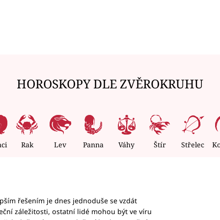
HOROSKOPY DLE ZVĚROKRUHU
nci
Rak
Lev
Panna
Váhy
Štír
Střelec
K
epším řešením je dnes jednoduše se vzdát
ční záležitosti, ostatní lidé mohou být ve víru