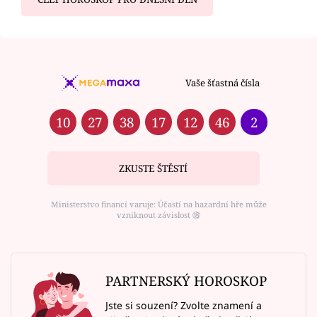
Vaše šťastná čísla
10
27
38
17
12
46
2
ZKUSTE ŠTĚSTÍ
Ministerstvo financí varuje: Účastí na hazardní hře může
vzniknout závislost ⑱
PARTNERSKÝ HOROSKOP
Jste si souzení? Zvolte znamení a