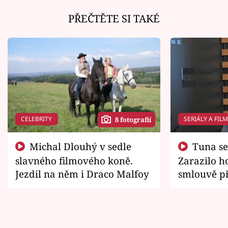
PŘEČTĚTE SI TAKÉ
CELEBRITY
SERIÁLY A FIL
8 fotografií
Michal Dlouhý v sedle
Tuna se chtěl vrátit domů.
slavného filmového koně.
Zarazilo ho
Jezdil na něm i Draco Malfoy
smlouvě př
zemřít