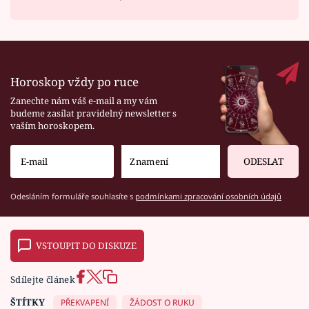
Horoskop vždy po ruce
Zanechte nám váš e-mail a my vám
budeme zasílat pravidelný newsletter s
vaším horoskopem.
ODESLAT
Odesláním formuláře souhlasíte s
podmínkami zpracování osobních údajů
VSTOUPIT DO DISKUZE
Sdílejte článek
ŠTÍTKY
PŘEKVAPENÍ
ŽÁDOST O RUKU