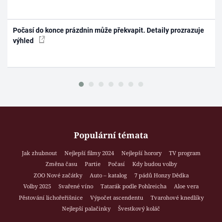
Počasí do konce prázdnin může překvapit. Detaily prozrazuje
výhled
Populární témata
Jak zhubnout
Nejlepší filmy 2024
Nejlepší horory
TV program
Změna času
Partie
Počasí
Kdy budou volby
ZOO Nové začátky
Auto – katalog
7 pádů Honzy Dědka
Volby 2025
Svařené víno
Tatarák podle Pohlreicha
Aloe vera
Pěstování lichořeřišnice
Výpočet ascendentu
Tvarohové knedlíky
Nejlepší palačinky
Švestkový koláč