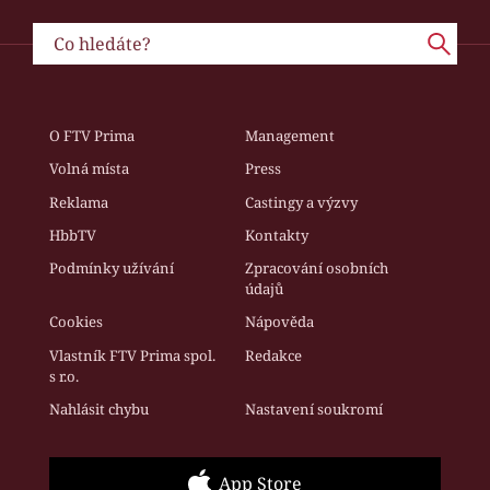
O FTV Prima
Management
Volná místa
Press
Reklama
Castingy a výzvy
HbbTV
Kontakty
Podmínky užívání
Zpracování osobních
údajů
Cookies
Nápověda
Vlastník FTV Prima spol.
Redakce
s r.o.
Nahlásit chybu
Nastavení soukromí
App Store