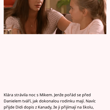
Horoskopy
kuře v pondělí ve 20.15 na Primě!
Sledujte prima+
Filmový festival Karlovy Vary
Pořady
Mámy sobě
Přihlášení
Sledujte nás
Klára strávila noc s Mikem. Jenže pořád se před
Danielem tváří, jak dokonalou rodinku mají. Navíc
přijde Didi dopis z Kanady, že ji přijímají na školu,