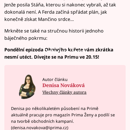
Jenže posila Stáňa, kterou si nakonec vybrali, až tak
dokonalá není. A Ferda začíná spřádat plán, jak
konečně získat Mančino srdce…
Mrkněte se také na stručnou historii jednoho
báječného pokrmu:
Pondělní epizoda Ohnivýho kuřete vám zkrátka
Failed to fetch
nesmí utéct. Dívejte se na Primu ve 20.15!
Autor článku
Denisa Nováková
Všechny články autora
Denisa po několikaletém působení na Primě
aktuálně pracuje pro magazín Prima Ženy a podílí se
na tvorbě obchodních kampaní.
(denisa.novakova@iprima.cz)