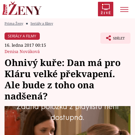
ŽIVĚ
Prima Ženy
■
Seriály a filmy
Trendy:
Polabí
Inspekce
Prostřeno!
AYTO?
SERIÁLY A FILMY
SDÍLET
Módní alarm
Zrádci
Proměny
16. ledna 2017 00:15
Denisa Nováková
Ohnivý kuře: Dan má pro
Kláru velké překvapení.
Témata
Ale bude z toho ona
Celebrity
nadšená?
Žádná položka z playlistu není
Vztahy
Klára se začíná do svých vztahů pomalu
dostupná.
Seriály
zamotávat. To ale ještě netuší, co si pro ni
Daniel a Didi přichystali... Sledujte Ohnivý