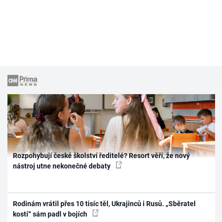
Rozpohybují české školství ředitelé? Resort věří, že nový
nástroj utne nekonečné debaty
Rodinám vrátil přes 10 tisíc těl, Ukrajinců i Rusů. „Sběratel
kostí“ sám padl v bojích