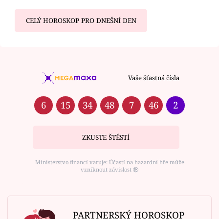
CELÝ HOROSKOP PRO DNEŠNÍ DEN
Vaše šťastná čísla
6
15
34
48
7
46
2
ZKUSTE ŠTĚSTÍ
Ministerstvo financí varuje: Účastí na hazardní hře může
vzniknout závislost ⑱
PARTNERSKÝ HOROSKOP