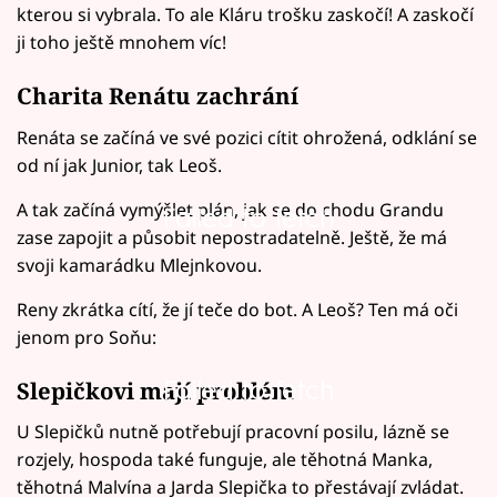
kterou si vybrala. To ale Kláru trošku zaskočí! A zaskočí
ji toho ještě mnohem víc!
Charita Renátu zachrání
Renáta se začíná ve své pozici cítit ohrožená, odklání se
od ní jak Junior, tak Leoš.
A tak začíná vymýšlet plán, jak se do chodu Grandu
Failed to fetch
zase zapojit a působit nepostradatelně. Ještě, že má
svoji kamarádku Mlejnkovou.
Reny zkrátka cítí, že jí teče do bot. A Leoš? Ten má oči
jenom pro Soňu:
Failed to fetch
Slepičkovi mají problém
U Slepičků nutně potřebují pracovní posilu, lázně se
rozjely, hospoda také funguje, ale těhotná Manka,
těhotná Malvína a Jarda Slepička to přestávají zvládat.