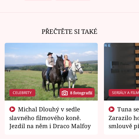
PŘEČTĚTE SI TAKÉ
CELEBRITY
SERIÁLY A FIL
8 fotografií
Michal Dlouhý v sedle
Tuna se chtěl vrátit domů.
slavného filmového koně.
Zarazilo ho
Jezdil na něm i Draco Malfoy
smlouvě př
zemřít