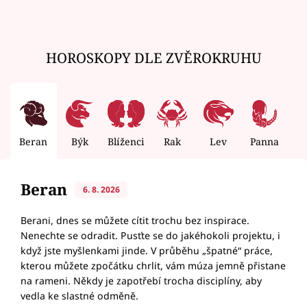
HOROSKOPY DLE ZVĚROKRUHU
Beran
Býk
Blíženci
Rak
Lev
Panna
V
Beran
6. 8. 2026
Berani, dnes se můžete cítit trochu bez inspirace.
Nenechte se odradit. Pusťte se do jakéhokoli projektu, i
když jste myšlenkami jinde. V průběhu „špatné“ práce,
kterou můžete zpočátku chrlit, vám múza jemně přistane
na rameni. Někdy je zapotřebí trocha disciplíny, aby
vedla ke slastné odměně.