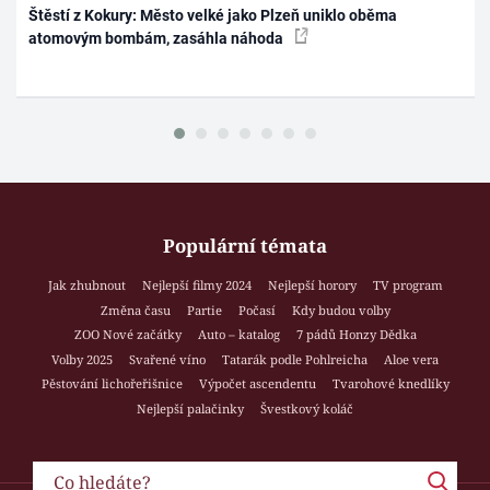
Štěstí z Kokury: Město velké jako Plzeň uniklo oběma
atomovým bombám, zasáhla náhoda
Populární témata
Jak zhubnout
Nejlepší filmy 2024
Nejlepší horory
TV program
Změna času
Partie
Počasí
Kdy budou volby
ZOO Nové začátky
Auto – katalog
7 pádů Honzy Dědka
Volby 2025
Svařené víno
Tatarák podle Pohlreicha
Aloe vera
Pěstování lichořeřišnice
Výpočet ascendentu
Tvarohové knedlíky
Nejlepší palačinky
Švestkový koláč