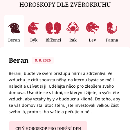
HOROSKOPY DLE ZVĚROKRUHU
Beran
Býk
Blíženci
Rak
Lev
Panna
V
Beran
9. 8. 2026
Berani, buďte ve svém přístupu mírní a zdrženliví. Ve
vzduchu je cítit spousta něhy, na kterou byste se měli
naladit a užívat si ji. Udělejte něco pro zlepšení svého
domova. Usmiřte se s lidmi, se kterými žijete, a vyčistěte
vzduch, aby vztahy byly v budoucnu klidné. Do toho, aby
se váš domov stal útočištěm, jste investovali velkou část
svého já, proto si ho važte a pečujte o něj.
CELÝ HOROSKOP PRO DNEŠNÍ DEN