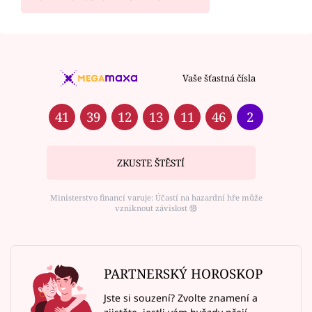
Vaše šťastná čísla
41
39
12
13
11
46
2
ZKUSTE ŠTĚSTÍ
Ministerstvo financí varuje: Účastí na hazardní hře může
vzniknout závislost ⑱
PARTNERSKÝ HOROSKOP
Jste si souzení? Zvolte znamení a