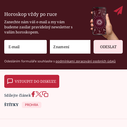
Horoskop vždy po ruce
Zanechte nám váš e-mail a my vám
budeme zasílat pravidelný newsletter s
vaším horoskopem.
ODESLAT
Odesláním formuláře souhlasíte s
podmínkami zpracování osobních údajů
VSTOUPIT DO DISKUZE
Sdílejte článek
ŠTÍTKY
PROHRA