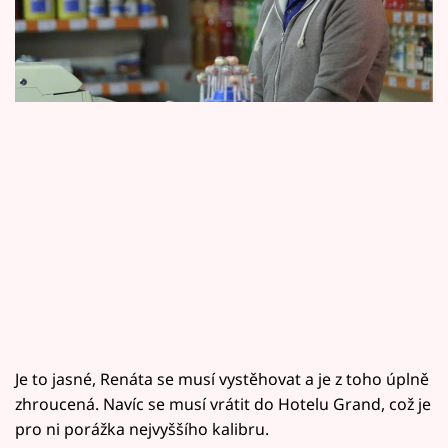
Horoskopy
se na Ohnivý kuře!
Sledujte prima+
Filmový festival Karlovy Vary
Pořady
Mámy sobě
Přihlášení
Sledujte nás
Je to jasné, Renáta se musí vystěhovat a je z toho úplně
zhroucená. Navíc se musí vrátit do Hotelu Grand, což je
pro ni porážka nejvyššího kalibru.