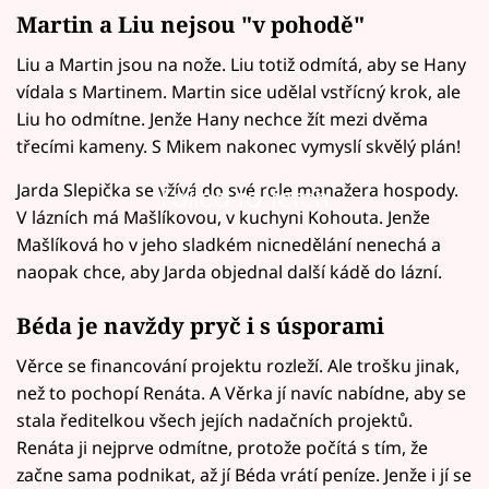
Martin a Liu nejsou "v pohodě"
Liu a Martin jsou na nože. Liu totiž odmítá, aby se Hany
vídala s Martinem. Martin sice udělal vstřícný krok, ale
Liu ho odmítne. Jenže Hany nechce žít mezi dvěma
třecími kameny. S Mikem nakonec vymyslí skvělý plán!
Jarda Slepička se vžívá do své role manažera hospody.
Failed to fetch
V lázních má Mašlíkovou, v kuchyni Kohouta. Jenže
Mašlíková ho v jeho sladkém nicnedělání nenechá a
naopak chce, aby Jarda objednal další kádě do lázní.
Béda je navždy pryč i s úsporami
Věrce se financování projektu rozleží. Ale trošku jinak,
než to pochopí Renáta. A Věrka jí navíc nabídne, aby se
stala ředitelkou všech jejích nadačních projektů.
Renáta ji nejprve odmítne, protože počítá s tím, že
začne sama podnikat, až jí Béda vrátí peníze. Jenže i jí se