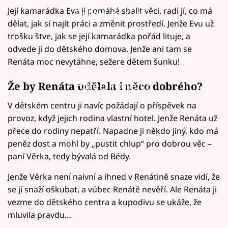
Její kamarádka Eva jí pomáhá sbalit věci, radí jí, co má
Failed to fetch
dělat, jak si najít práci a změnit prostředí. Jenže Evu už
trošku štve, jak se její kamarádka pořád lituje, a
odvede ji do dětského domova. Jenže ani tam se
Renáta moc nevytáhne, sežere dětem šunku!
Failed to fetch
Že by Renáta udělala i něco dobrého?
V dětském centru ji navíc požádají o příspěvek na
provoz, když jejich rodina vlastní hotel. Jenže Renáta už
přece do rodiny nepatří. Napadne ji někdo jiný, kdo má
peněz dost a mohl by „pustit chlup“ pro dobrou věc –
paní Věrka, tedy bývalá od Bédy.
Jenže Věrka není naivní a ihned v Renátině snaze vidí, že
se jí snaží oškubat, a vůbec Renátě nevěří. Ale Renáta ji
vezme do dětského centra a kupodivu se ukáže, že
mluvila pravdu…