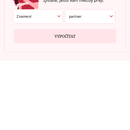
zjistěte, jestli vám hvězdy přejí.
VYPOČÍTAT