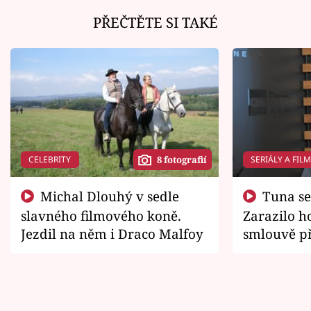
PŘEČTĚTE SI TAKÉ
CELEBRITY
SERIÁLY A FIL
8 fotografií
Michal Dlouhý v sedle
Tuna se chtěl vrátit domů.
slavného filmového koně.
Zarazilo ho
Jezdil na něm i Draco Malfoy
smlouvě př
zemřít