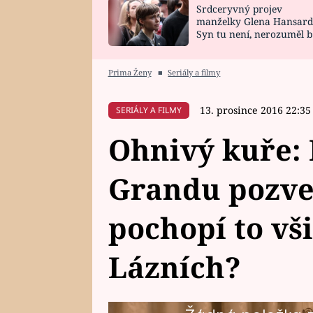
Srdceryvný projev
SNÁŘ
CELEBRITY
manželky Glena Hansard
Syn tu není, nerozuměl b
HOROSKOP NA
VAŘENÍ
tomu, vysvětlila
ROK 2023
Prima Ženy
■
Seriály a filmy
13. prosince 2016 22:35
SERIÁLY A FILMY
Ohnivý kuře: 
Grandu pozve
pochopí to vš
Lázních?