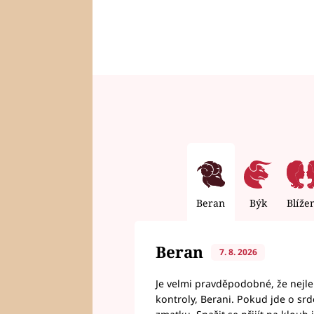
Beran
Býk
Blíže
Beran
7. 8. 2026
Je velmi pravděpodobné, že nejl
kontroly, Berani. Pokud jde o srde