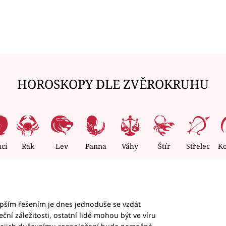
HOROSKOPY DLE ZVĚROKRUHU
nci
Rak
Lev
Panna
Váhy
Štír
Střelec
K
epším řešením je dnes jednoduše se vzdát
ční záležitosti, ostatní lidé mohou být ve víru