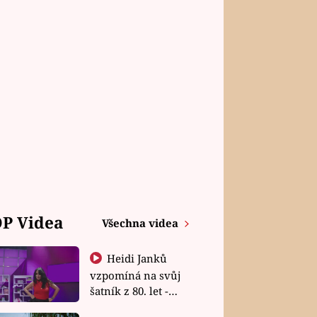
P Videa
Všechna videa
Heidi Janků
vzpomíná na svůj
šatník z 80. let -
Shopaholičky