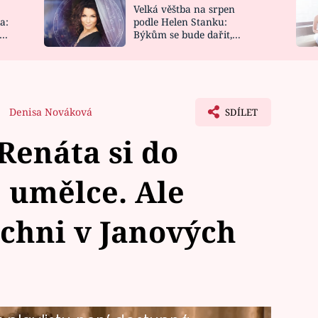
Velká věštba na srpen
NOVINKY
ZAHRADA
a:
podle Helen Stanku:
y
Býkům se bude dařit,
VIDEORECEPTY
DESIGN
Vodnáře čeká jízda
Denisa Nováková
SDÍLET
Renáta si do
 umělce. Ale
ichni v Janových