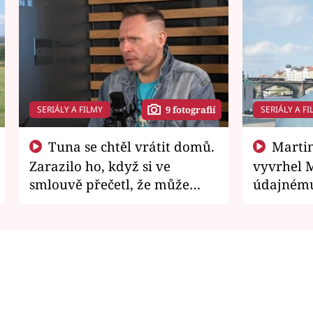
SERIÁLY A FILMY
SERIÁLY A FI
9 fotografií
Tuna se chtěl vrátit domů.
Martin Písařík jako
Zarazilo ho, když si ve
vyvrhel 
smlouvě přečetl, že může
údajnému
zemřít
je v nemil