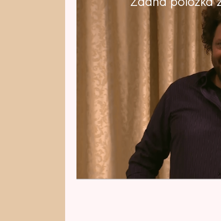
Žádná položka z 
Renáta je zpátky a v plné síle. 
snobům, že je třeba s ní počítat
moderního umělce Zorana. Jenže,
nedopadne tak, jak by Renáta př
ve 20.15 na Ohnivý kuře!