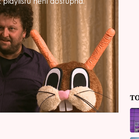
playlistu není dostupná.
A aby dala najevo všem místním
, rozhodne se uspořádat vernisáž
 Zoran je svéráz a vše asi
edpokládala…. Dívejte se ve středu
TO