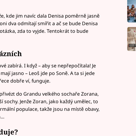
že, kde jim navíc dala Denisa poměrně jasně
 oni dva odmítají smířit a ač se bude Denisa
e otázka, zda to vyjde. Tentokrát to bude
ázních
é zabírá. I když – aby se nepřepočítala! Je
mají jasno – Leoš jde po Soně. A ta si jede
ece dobře ví, funguje.
– přivézt do Grandu velkého sochaře Zorana,
ší sochy. Jenže Zoran, jako každý umělec, to
mální populace, takže jsou na místě obavy,
m…
duje?