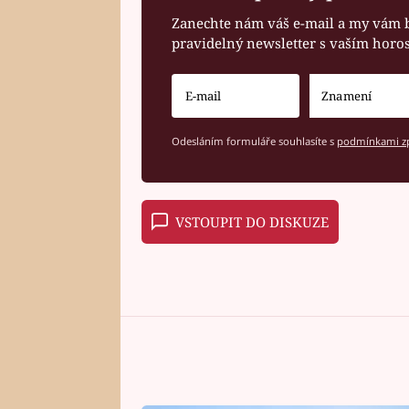
Zanechte nám váš e-mail a my vám 
pravidelný newsletter s vaším hor
Odesláním formuláře souhlasíte s
podmínkami zp
VSTOUPIT DO DISKUZE