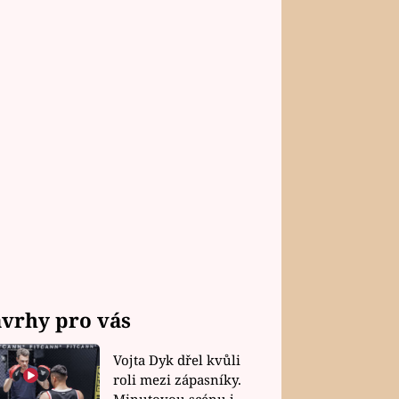
vrhy pro vás
Vojta Dyk dřel kvůli
roli mezi zápasníky.
Minutovou scénu jel