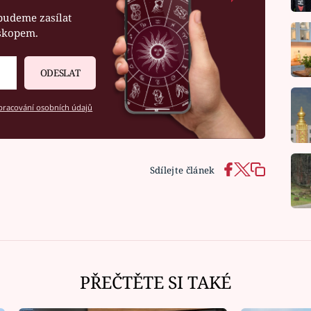
budeme zasílat
oskopem.
ODESLAT
racování osobních údajů
Sdílejte článek
PŘEČTĚTE SI TAKÉ