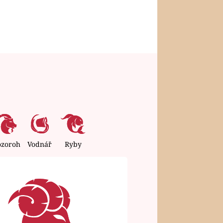
ozoroh
Vodnář
Ryby