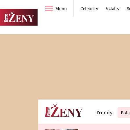
Menu
Celebrity
Vztahy
S
Seriály
Životní styl
ZOO
DIETY A HUBNUTÍ
PROSTŘENO!
CESTOVÁNÍ A
DOVOLENÁ
DUCH
ZDRAVÍ
Trendy:
Pola
Horoskopy
Video
ASTROČLÁNKY
SERIÁLY