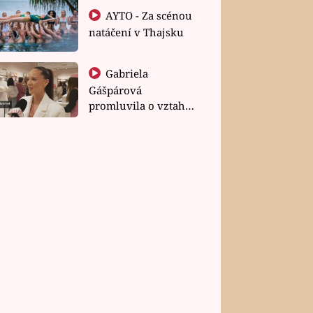
AYTO - Za scénou
natáčení v Thajsku
Gabriela
Gášpárová
promluvila o vztahu
a zakládání rodiny