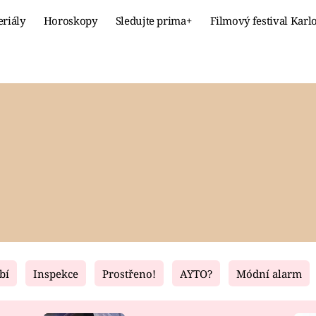
eriály
Horoskopy
Sledujte prima+
Filmový festival Karl
Celebrity
Recept
MÓDA A KRÁSA
HLAVNÍ JÍ
VZTAHY A SEX
SLADKÉ
PRIMA MAMINKA
ZDRAVÉ
bí
Inspekce
Prostřeno!
AYTO?
Módní alarm
Fresh
Living
RECEPTY
BYDLENÍ