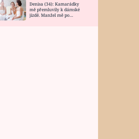
Denisa (34): Kamarádky
mě přemluvily k dámské
jízdě. Manžel mě po
návratu zaskočil