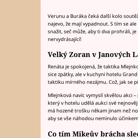
Verunu a Buráka čeká další kolo soutě
najevo, že mají vypadnout. S tím se ale
snažit, seč může, aby ti dva prohráli, j
nervydrásající!
Velký Zoran v Janových L
Renáta je spokojená, že taktika Mlejnkov
sice zpátky, ale v kuchyni hotelu Grand 
taktiku mírného nezájmu. Což, jak se př
Mlejnková navíc vymyslí skvělou akci 
který v hotelu udělá aukci své nejnověj
má hozené trošku někam jinam než nor
aby se vše náhodou neminulo účinke
Co tím Mikeův brácha sle