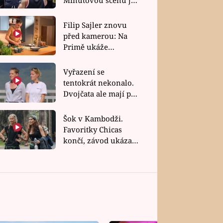
bez dubla
Filip Sajler znovu
před kamerou: Na
Primě ukáže
poctivou kuchyni i
rychlé recepty
Vyřazení se
tentokrát nekonalo.
Dvojčata ale mají po
uzavření třetí etapy
závodu nůž na krku
Šok v Kambodži.
Favoritky Chicas
končí, závod ukázal
svou nejtvrdší tvář