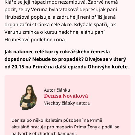
Kláře se její nápad moc nezamlouvá. Zaprvé nemá
pocit, že by Veruna byla v takové depresi, jak paní
Hrubešová popisuje, a zadruhé jí není příliš jasná
organizační stránka celé akce. Když ale spatří, jak
Verunu zmínka o kurzu nadchne, elánu paní
Hrubešové podlehne i ona.
Jak nakonec celé kurzy cukrářského řemesla
dopadnou? Nebude to propadák? Dívejte se v úterý
od 20.15 na Primě na další epizodu Ohnivýho kuřete.
Autor článku
Denisa Nováková
Všechny články autora
Denisa po několikaletém působení na Primě
aktuálně pracuje pro magazín Prima Ženy a podílí se
na tvorbě obchodních kampaní.