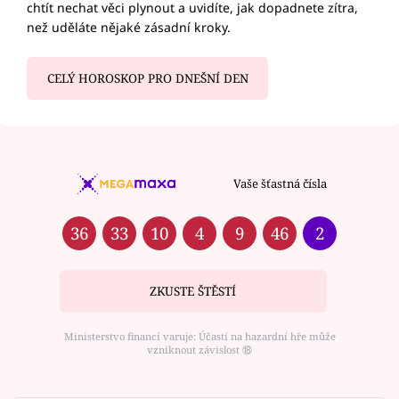
chtít nechat věci plynout a uvidíte, jak dopadnete zítra,
než uděláte nějaké zásadní kroky.
CELÝ HOROSKOP PRO DNEŠNÍ DEN
Vaše šťastná čísla
36
33
10
4
9
46
2
ZKUSTE ŠTĚSTÍ
Ministerstvo financí varuje: Účastí na hazardní hře může
vzniknout závislost ⑱