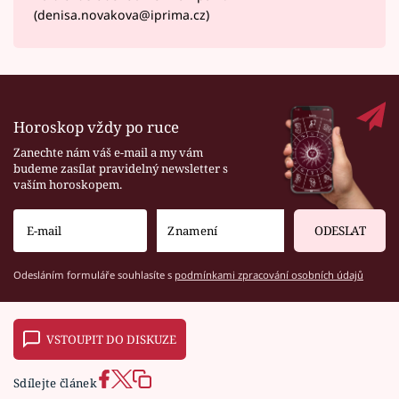
(denisa.novakova@iprima.cz)
Horoskop vždy po ruce
Zanechte nám váš e-mail a my vám
budeme zasílat pravidelný newsletter s
vaším horoskopem.
ODESLAT
Odesláním formuláře souhlasíte s
podmínkami zpracování osobních údajů
VSTOUPIT DO DISKUZE
Sdílejte článek