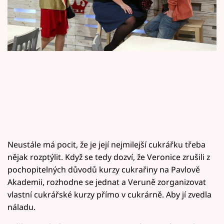
Horoskopy
Sledujte prima+
Filmový festival Karlovy Vary
Pořady
Mámy sobě
Přihlášení
Neustále má pocit, že je její nejmilejší cukrářku třeba
nějak rozptýlit. Když se tedy dozví, že Veronice zrušili z
Sledujte nás
pochopitelných důvodů kurzy cukrařiny na Pavlově
Akademii, rozhodne se jednat a Veruně zorganizovat
vlastní cukrářské kurzy přímo v cukrárně. Aby jí zvedla
náladu.