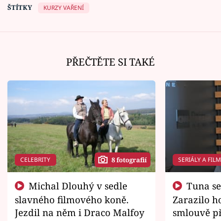
ŠTÍTKY
KURZY VAŘENÍ
PŘEČTĚTE SI TAKÉ
CELEBRITY
SERIÁLY A FIL
8 fotografií
Michal Dlouhý v sedle
Tuna se chtěl vrátit domů.
slavného filmového koně.
Zarazilo ho
Jezdil na něm i Draco Malfoy
smlouvě př