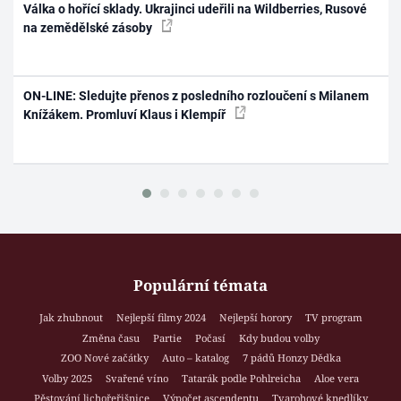
Válka o hořící sklady. Ukrajinci udeřili na Wildberries, Rusové
na zemědělské zásoby
ON-LINE: Sledujte přenos z posledního rozloučení s Milanem
Knížákem. Promluví Klaus i Klempíř
Populární témata
Jak zhubnout
Nejlepší filmy 2024
Nejlepší horory
TV program
Změna času
Partie
Počasí
Kdy budou volby
ZOO Nové začátky
Auto – katalog
7 pádů Honzy Dědka
Volby 2025
Svařené víno
Tatarák podle Pohlreicha
Aloe vera
Pěstování lichořeřišnice
Výpočet ascendentu
Tvarohové knedlíky