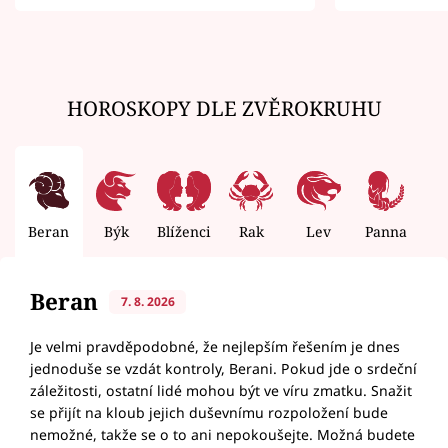
zemřít
HOROSKOPY DLE ZVĚROKRUHU
Beran
Býk
Blíženci
Rak
Lev
Panna
V
Beran
7. 8. 2026
Je velmi pravděpodobné, že nejlepším řešením je dnes
jednoduše se vzdát kontroly, Berani. Pokud jde o srdeční
záležitosti, ostatní lidé mohou být ve víru zmatku. Snažit
se přijít na kloub jejich duševnímu rozpoložení bude
nemožné, takže se o to ani nepokoušejte. Možná budete