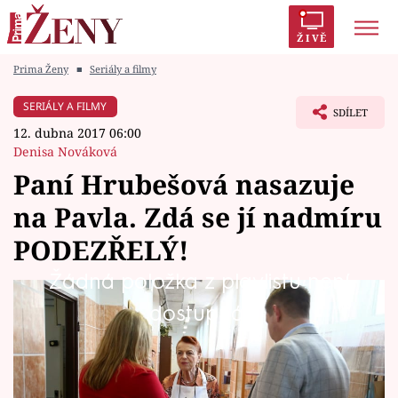
ŽIVĚ
Prima Ženy
■
Seriály a filmy
Trendy:
Polabí
Inspekce
Prostřeno!
AYTO?
SERIÁLY A FILMY
SDÍLET
Módní alarm
Zrádci
Proměny
12. dubna 2017 06:00
Denisa Nováková
Paní Hrubešová nasazuje
na Pavla. Zdá se jí nadmíru
Témata
PODEZŘELÝ!
Celebrity
Žádná položka z playlistu není
Veroničina přítele Pavla si paní Hrubešová
dostupná.
Vztahy
zrovna dvakrát nezamilovala. A diváci
Seriály
Ohnivýho kuřete dobře vědí, že na tom něco
bude.