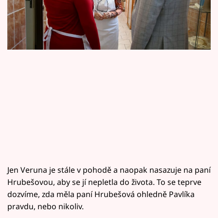
Horoskopy
Sledujte prima+
Filmový festival Karlovy Vary
Pořady
Mámy sobě
Přihlášení
Sledujte nás
Jen Veruna je stále v pohodě a naopak nasazuje na paní
Hrubešovou, aby se jí nepletla do života. To se teprve
dozvíme, zda měla paní Hrubešová ohledně Pavlíka
pravdu, nebo nikoliv.