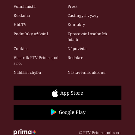
Volná místa
Press
Reklama
Castingy a výzvy
HbbTV
Kontakty
Podmínky užívání
Zpracování osobních
údajů
Cookies
Nápověda
Vlastník FTV Prima spol.
Redakce
s r.o.
Nahlásit chybu
Nastavení soukromí
App Store
Google Play
© FTV Prima spol. s r.o.