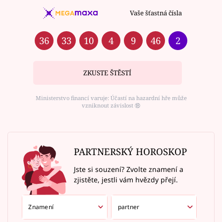
Vaše šťastná čísla
36
33
10
4
9
46
2
ZKUSTE ŠTĚSTÍ
Ministerstvo financí varuje: Účastí na hazardní hře může
vzniknout závislost ⑱
PARTNERSKÝ HOROSKOP
Jste si souzení? Zvolte znamení a
zjistěte, jestli vám hvězdy přejí.