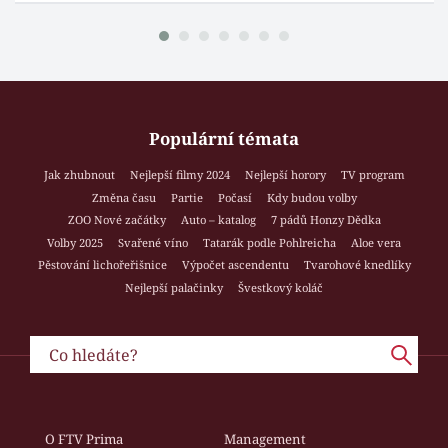
Populární témata
Jak zhubnout
Nejlepší filmy 2024
Nejlepší horory
TV program
Změna času
Partie
Počasí
Kdy budou volby
ZOO Nové začátky
Auto – katalog
7 pádů Honzy Dědka
Volby 2025
Svařené víno
Tatarák podle Pohlreicha
Aloe vera
Pěstování lichořeřišnice
Výpočet ascendentu
Tvarohové knedlíky
Nejlepší palačinky
Švestkový koláč
O FTV Prima
Management