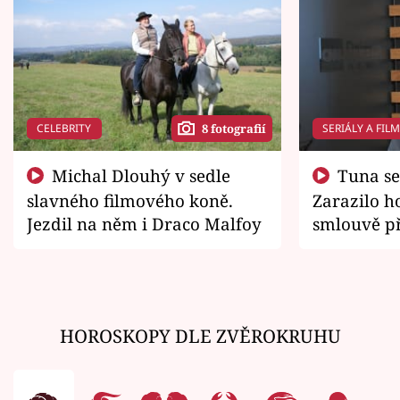
CELEBRITY
SERIÁLY A FIL
8 fotografií
Michal Dlouhý v sedle
Tuna se chtěl vrátit domů.
slavného filmového koně.
Zarazilo ho
Jezdil na něm i Draco Malfoy
smlouvě př
zemřít
HOROSKOPY DLE ZVĚROKRUHU