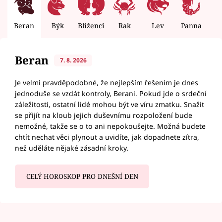
Beran
Býk
Blíženci
Rak
Lev
Panna
V
Beran
7. 8. 2026
Je velmi pravděpodobné, že nejlepším řešením je dnes
jednoduše se vzdát kontroly, Berani. Pokud jde o srdeční
záležitosti, ostatní lidé mohou být ve víru zmatku. Snažit
se přijít na kloub jejich duševnímu rozpoložení bude
nemožné, takže se o to ani nepokoušejte. Možná budete
chtít nechat věci plynout a uvidíte, jak dopadnete zítra,
než uděláte nějaké zásadní kroky.
CELÝ HOROSKOP PRO DNEŠNÍ DEN