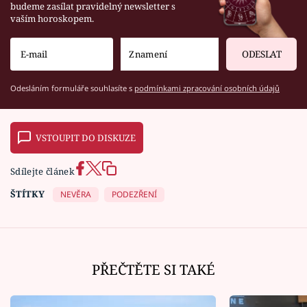
budeme zasílat pravidelný newsletter s
vaším horoskopem.
ODESLAT
Odesláním formuláře souhlasíte s
podmínkami zpracování osobních údajů
VSTOUPIT DO DISKUZE
Sdílejte článek
ŠTÍTKY
NEVĚRA
PODEZŘENÍ
PŘEČTĚTE SI TAKÉ