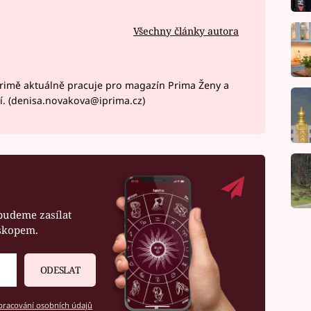
Všechny články autora
rimě aktuálně pracuje pro magazín Prima Ženy a
í. (denisa.novakova@iprima.cz)
budeme zasílat
oskopem.
ODESLAT
racování osobních údajů