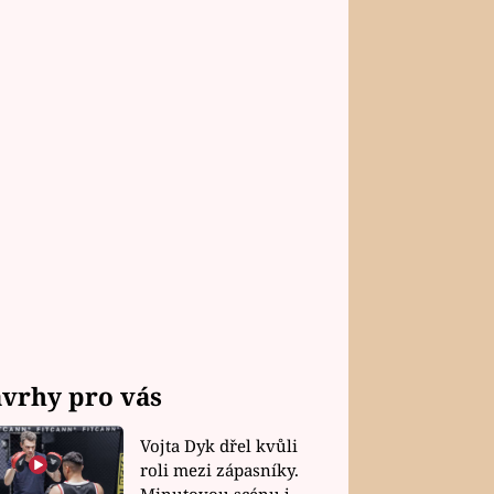
vrhy pro vás
Vojta Dyk dřel kvůli
roli mezi zápasníky.
Minutovou scénu jel