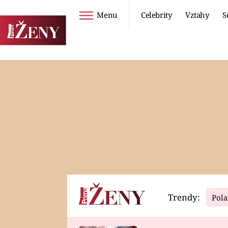
Menu
Celebrity
Vztahy
S
Seriály
Životní styl
ZOO
DIETY A HUBNUTÍ
PROSTŘENO!
CESTOVÁNÍ A
DOVOLENÁ
DUCH
ZDRAVÍ
Trendy:
Pola
Horoskopy
Video
ASTROČLÁNKY
SERIÁLY