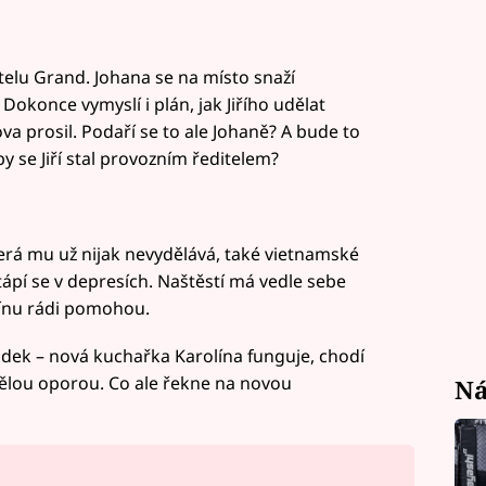
elu Grand. Johana se na místo snaží
Dokonce vymyslí i plán, jak Jiřího udělat
a prosil. Podaří se to ale Johaně? A bude to
 se Jiří stal provozním ředitelem?
která mu už nijak nevydělává, také vietnamské
tápí se v depresích. Naštěstí má vedle sebe
plínu rádi pomohou.
dek – nová kuchařka Karolína funguje, chodí
vělou oporou. Co ale řekne na novou
Ná