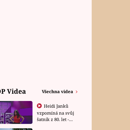
P Videa
Všechna videa
Heidi Janků
vzpomíná na svůj
šatník z 80. let -
Shopaholičky