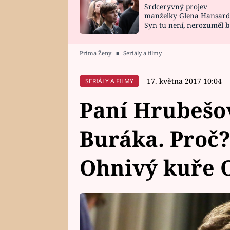
Srdceryvný projev
SNÁŘ
CELEBRITY
manželky Glena Hansard
Syn tu není, nerozuměl b
HOROSKOP NA
VAŘENÍ
tomu, vysvětlila
ROK 2023
Prima Ženy
■
Seriály a filmy
17. května 2017 10:04
SERIÁLY A FILMY
Paní Hrubešov
Buráka. Proč?
Ohnivý kuře