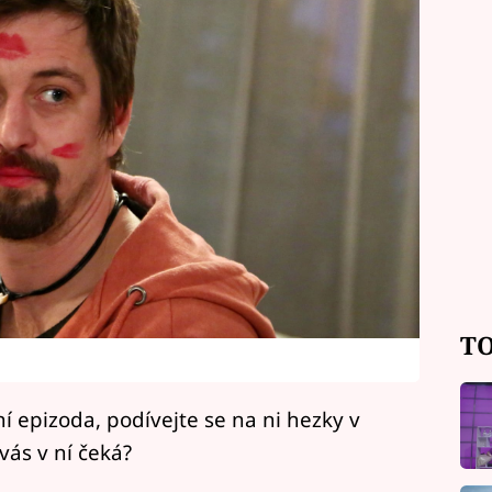
TO
í epizoda, podívejte se na ni hezky v
vás v ní čeká?