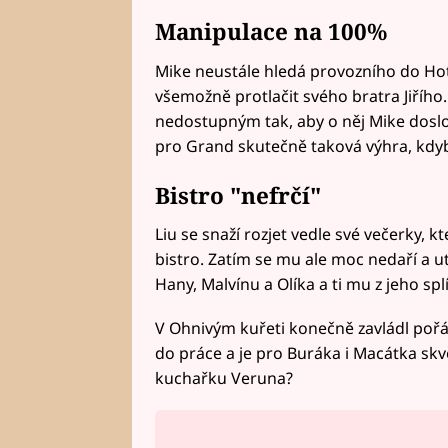
Manipulace na 100%
Mike neustále hledá provozního do Hot
všemožně protlačit svého bratra Jiřího. 
nedostupným tak, aby o něj Mike doslov
pro Grand skutečně taková výhra, kdyby
Bistro "nefrčí"
Liu se snaží rozjet vedle své večerky, 
bistro. Zatím se mu ale moc nedaří a u
Hany, Malvínu a Olíka a ti mu z jeho s
V Ohnivým kuřeti konečně zavládl pořá
do práce a je pro Buráka i Macátka sk
kuchařku Veruna?