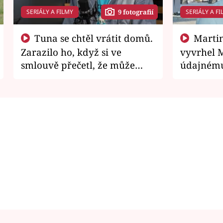
SERIÁLY A FILMY
SERIÁLY A FI
9 fotografií
Tuna se chtěl vrátit domů.
Martin Písařík jako
Zarazilo ho, když si ve
vyvrhel 
smlouvě přečetl, že může
údajnému
zemřít
je v nemil