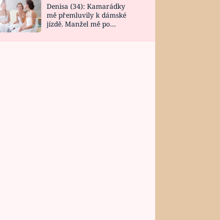
Denisa (34): Kamarádky
mě přemluvily k dámské
jízdě. Manžel mě po
návratu zaskočil