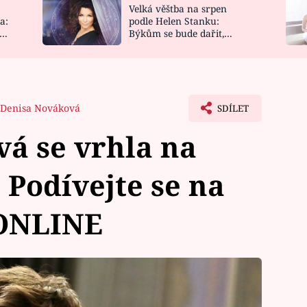
Velká věštba na srpen
NOVINKY
ZAHRADA
a:
podle Helen Stanku:
y
Býkům se bude dařit,
VIDEORECEPTY
DESIGN
Vodnáře čeká jízda
Denisa Nováková
SDÍLET
á se vrhla na
 Podívejte se na
 ONLINE