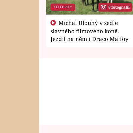
CELEBRITY
8 fotografií
Michal Dlouhý v sedle
slavného filmového koně.
Jezdil na něm i Draco Malfoy