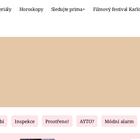
eriály
Horoskopy
Sledujte prima+
Filmový festival Karl
Celebrity
Recept
MÓDA A KRÁSA
HLAVNÍ JÍ
VZTAHY A SEX
SLADKÉ
PRIMA MAMINKA
ZDRAVÉ
bí
Inspekce
Prostřeno!
AYTO?
Módní alarm
Fresh
Living
RECEPTY
BYDLENÍ