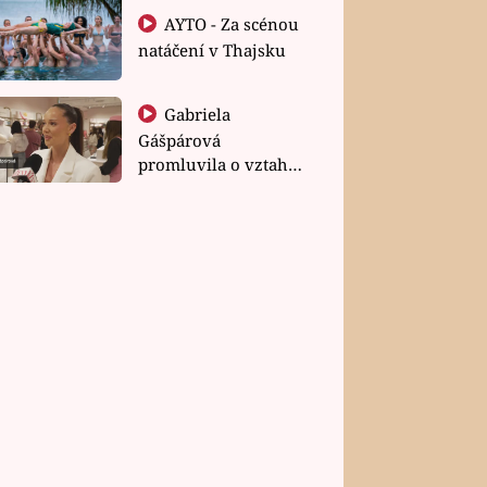
AYTO - Za scénou
natáčení v Thajsku
Gabriela
Gášpárová
promluvila o vztahu
a zakládání rodiny