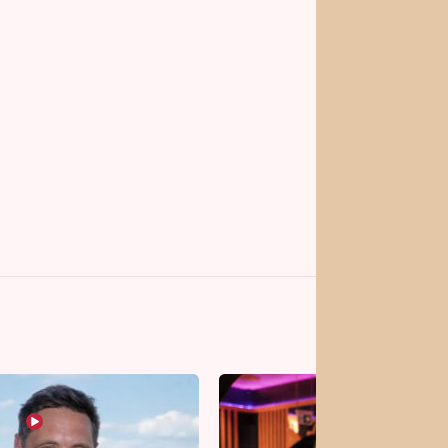
vrhy pro vás
Vojta Dyk dřel kvůli
roli mezi zápasníky.
Minutovou scénu jel