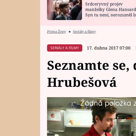
Srdceryvný projev
SNÁŘ
CELEBRITY
manželky Glena Hansard
Syn tu není, nerozuměl b
HOROSKOP NA
VAŘENÍ
tomu, vysvětlila
ROK 2023
Prima Ženy
■
Seriály a filmy
17. dubna 2017 07:00
SERIÁLY A FILMY
Seznamte se, 
Hrubešová
Žádná položka z 
Ve snaze objevit důkaz o Pavlov
transformovat se skoro do Sher