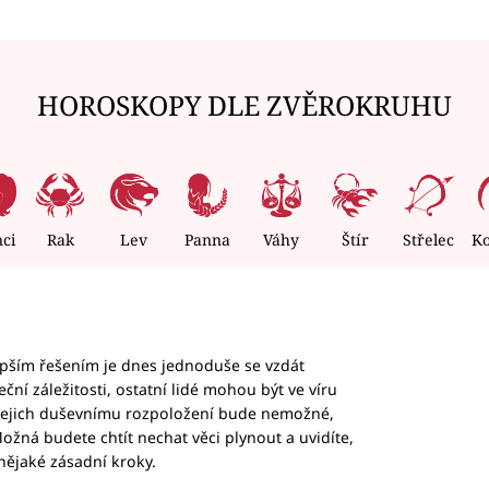
HOROSKOPY DLE ZVĚROKRUHU
nci
Rak
Lev
Panna
Váhy
Štír
Střelec
K
epším řešením je dnes jednoduše se vzdát
ční záležitosti, ostatní lidé mohou být ve víru
b jejich duševnímu rozpoložení bude nemožné,
ožná budete chtít nechat věci plynout a uvidíte,
nějaké zásadní kroky.