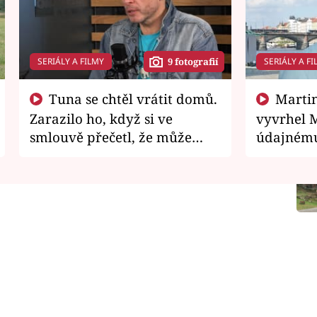
SERIÁLY A FILMY
SERIÁLY A FI
9 fotografií
Tuna se chtěl vrátit domů.
Martin Písařík jako
Zarazilo ho, když si ve
vyvrhel 
smlouvě přečetl, že může
údajnému
zemřít
je v nemil