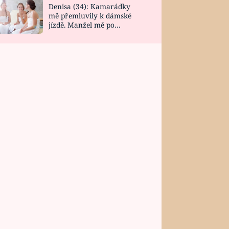
Denisa (34): Kamarádky
mě přemluvily k dámské
jízdě. Manžel mě po
návratu zaskočil