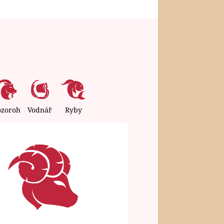
ozoroh
Vodnář
Ryby