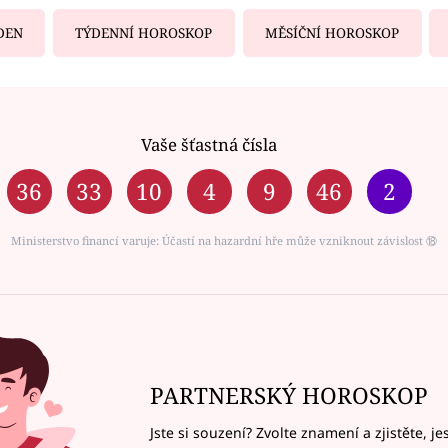
DEN
TÝDENNÍ HOROSKOP
MĚSÍČNÍ HOROSKOP
Vaše šťastná čísla
36
33
10
4
9
46
2
Ministerstvo financí varuje: Účastí na hazardní hře může vzniknout závislost ⑱
PARTNERSKÝ HOROSKOP
Jste si souzení? Zvolte znamení a zjistěte, je