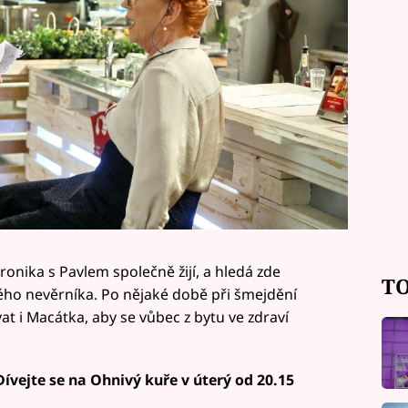
onika s Pavlem společně žijí, a hledá zde
TO
ého nevěrníka. Po nějaké době při šmejdění
at i Macátka, aby se vůbec z bytu ve zdraví
ívejte se na Ohnivý kuře v úterý od 20.15