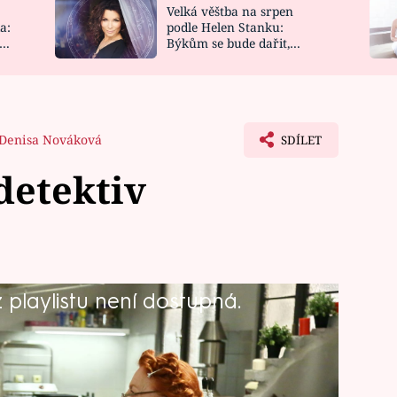
Velká věštba na srpen
NOVINKY
ZAHRADA
a:
podle Helen Stanku:
y
Býkům se bude dařit,
VIDEORECEPTY
DESIGN
Vodnáře čeká jízda
Denisa Nováková
SDÍLET
detektiv
playlistu není dostupná.
ě nevěře je paní Hrubešová schopna
locka Holmese.