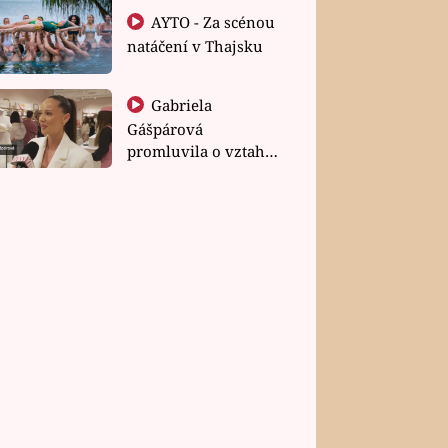
AYTO - Za scénou
natáčení v Thajsku
Gabriela
Gášpárová
promluvila o vztahu
a zakládání rodiny