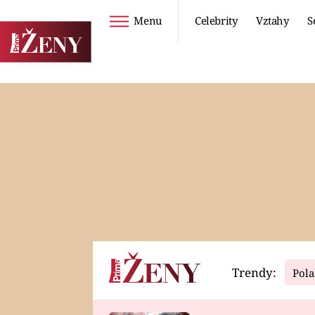
Menu
Celebrity
Vztahy
S
Seriály
Životní styl
ZOO
DIETY A HUBNUTÍ
PROSTŘENO!
CESTOVÁNÍ A
DOVOLENÁ
DUCH
ZDRAVÍ
Trendy:
Pola
Horoskopy
Video
ASTROČLÁNKY
SERIÁLY