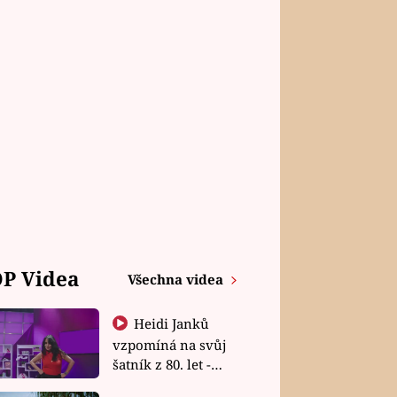
P Videa
Všechna videa
Heidi Janků
vzpomíná na svůj
šatník z 80. let -
Shopaholičky