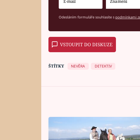
Odesláním formuláře souhlasíte s
podmínkami zp
VSTOUPIT DO DISKUZE
ŠTÍTKY
NEVĚRA
DETEKTIV