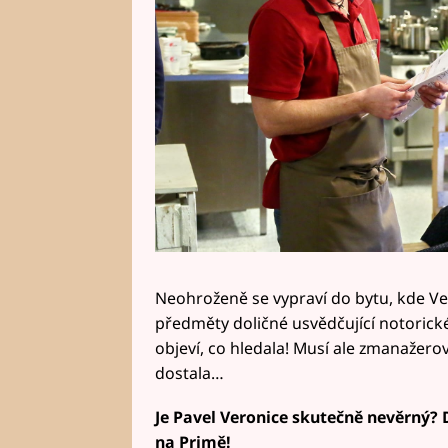
Neohroženě se vypraví do bytu, kde Ver
předměty doličné usvědčující notorick
objeví, co hledala! Musí ale zmanažerov
dostala…
Je Pavel Veronice skutečně nevěrný? D
na Primě!