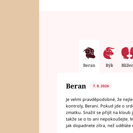
Beran
Býk
Blíže
Beran
7. 8. 2026
Je velmi pravděpodobné, že nejl
kontroly, Berani. Pokud jde o srde
zmatku. Snažit se přijít na klou
takže se o to ani nepokoušejte. M
jak dopadnete zítra, než uděláte 