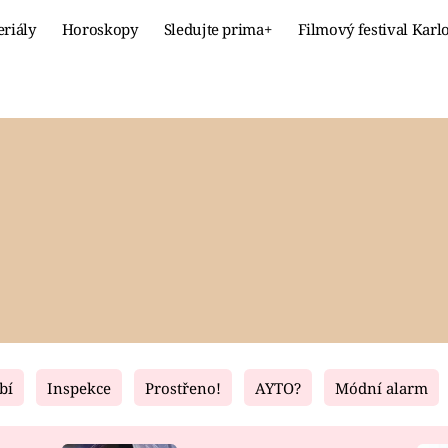
eriály
Horoskopy
Sledujte prima+
Filmový festival Karl
Celebrity
Recept
MÓDA A KRÁSA
HLAVNÍ JÍ
VZTAHY A SEX
SLADKÉ
PRIMA MAMINKA
ZDRAVÉ
bí
Inspekce
Prostřeno!
AYTO?
Módní alarm
Fresh
Living
RECEPTY
BYDLENÍ