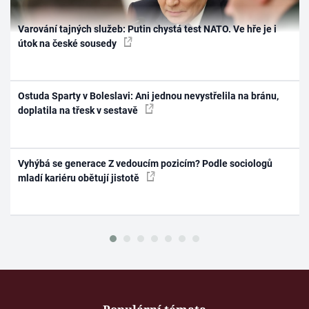
Varování tajných služeb: Putin chystá test NATO. Ve hře je i
útok na české sousedy
Ostuda Sparty v Boleslavi: Ani jednou nevystřelila na bránu,
doplatila na třesk v sestavě
Vyhýbá se generace Z vedoucím pozicím? Podle sociologů
mladí kariéru obětují jistotě