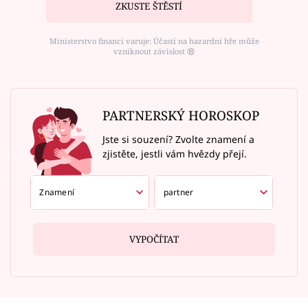
ZKUSTE ŠTĚSTÍ
Ministerstvo financí varuje: Účastí na hazardní hře může
vzniknout závislost ⑱
PARTNERSKÝ HOROSKOP
Jste si souzení? Zvolte znamení a
zjistěte, jestli vám hvězdy přejí.
VYPOČÍTAT