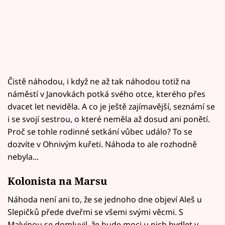
Čistě náhodou, i když ne až tak náhodou totiž na
náměstí v Janovkách potká svého otce, kterého přes
dvacet let neviděla. A co je ještě zajímavější, seznámí se
i se svojí sestrou, o které neměla až dosud ani ponětí.
Proč se tohle rodinné setkání vůbec událo? To se
dozvíte v Ohnivým kuřeti. Náhoda to ale rozhodně
nebyla...
Kolonista na Marsu
Náhoda není ani to, že se jednoho dne objeví Aleš u
Slepičků přede dveřmi se všemi svými věcmi. S
Malvínou se domluvil, že bude moci u nich bydlet v