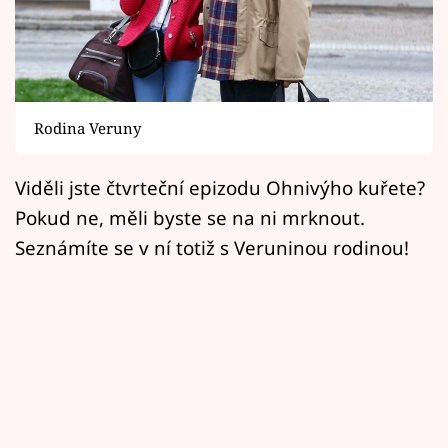
Horoskopy
Sledujte prima+
Filmový festival Karlovy Vary
Rodina Veruny
Pořady
Viděli jste čtvrteční epizodu Ohnivýho kuřete?
Mámy sobě
Pokud ne, měli byste se na ni mrknout.
Seznámíte se v ní totiž s Veruninou rodinou!
Přihlášení
Sledujte nás