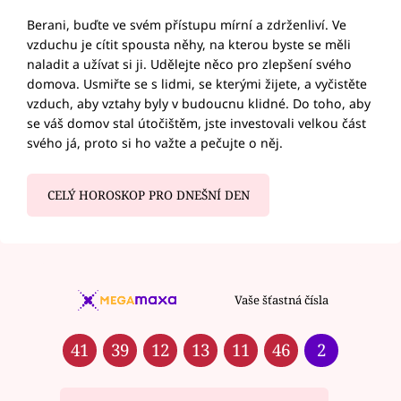
Berani, buďte ve svém přístupu mírní a zdrženliví. Ve
vzduchu je cítit spousta něhy, na kterou byste se měli
naladit a užívat si ji. Udělejte něco pro zlepšení svého
domova. Usmiřte se s lidmi, se kterými žijete, a vyčistěte
vzduch, aby vztahy byly v budoucnu klidné. Do toho, aby
se váš domov stal útočištěm, jste investovali velkou část
svého já, proto si ho važte a pečujte o něj.
CELÝ HOROSKOP PRO DNEŠNÍ DEN
Vaše šťastná čísla
41
39
12
13
11
46
2