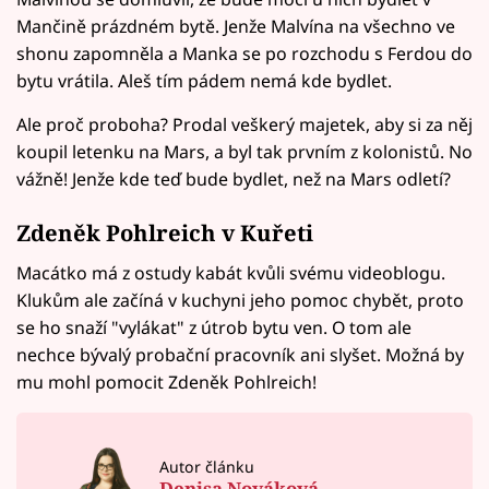
Mančině prázdném bytě. Jenže Malvína na všechno ve
shonu zapomněla a Manka se po rozchodu s Ferdou do
bytu vrátila. Aleš tím pádem nemá kde bydlet.
Ale proč proboha? Prodal veškerý majetek, aby si za něj
koupil letenku na Mars, a byl tak prvním z kolonistů. No
vážně! Jenže kde teď bude bydlet, než na Mars odletí?
Zdeněk Pohlreich v Kuřeti
Macátko má z ostudy kabát kvůli svému videoblogu.
Klukům ale začíná v kuchyni jeho pomoc chybět, proto
se ho snaží "vylákat" z útrob bytu ven. O tom ale
nechce bývalý probační pracovník ani slyšet. Možná by
mu mohl pomocit Zdeněk Pohlreich!
Autor článku
Denisa Nováková