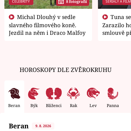
CELEBRITY
SERIÁLY A FIL
8 fotografií
Michal Dlouhý v sedle
Tuna se chtěl vrátit domů.
slavného filmového koně.
Zarazilo ho
Jezdil na něm i Draco Malfoy
smlouvě př
zemřít
HOROSKOPY DLE ZVĚROKRUHU
Beran
Býk
Blíženci
Rak
Lev
Panna
V
Beran
9. 8. 2026