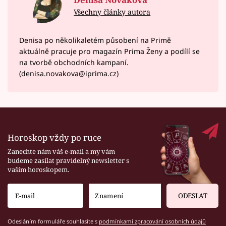
Všechny články autora
Denisa po několikaletém působení na Primě
aktuálně pracuje pro magazín Prima Ženy a podílí se
na tvorbě obchodních kampaní.
(denisa.novakova@iprima.cz)
Horoskop vždy po ruce
Zanechte nám váš e-mail a my vám
budeme zasílat pravidelný newsletter s
vaším horoskopem.
ODESLAT
Odesláním formuláře souhlasíte s
podmínkami zpracování osobních údajů