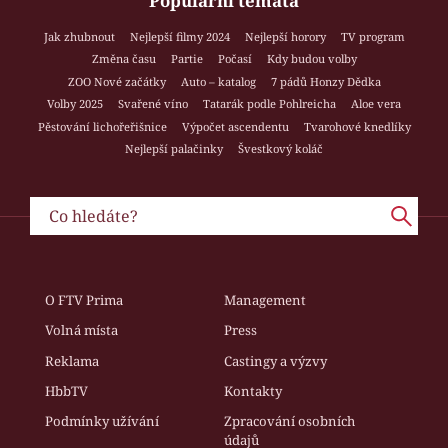
Populární témata
Jak zhubnout
Nejlepší filmy 2024
Nejlepší horory
TV program
Změna času
Partie
Počasí
Kdy budou volby
ZOO Nové začátky
Auto – katalog
7 pádů Honzy Dědka
Volby 2025
Svařené víno
Tatarák podle Pohlreicha
Aloe vera
Pěstování lichořeřišnice
Výpočet ascendentu
Tvarohové knedlíky
Nejlepší palačinky
Švestkový koláč
O FTV Prima
Management
Volná místa
Press
Reklama
Castingy a výzvy
HbbTV
Kontakty
Podmínky užívání
Zpracování osobních
údajů