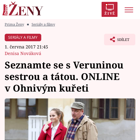
ŽIVĚ
Prima Ženy
■
Seriály a filmy
Trendy:
Polabí
Inspekce
Prostřeno!
AYTO?
SERIÁLY A FILMY
SDÍLET
Módní alarm
Zrádci
Proměny
1. června 2017 21:45
Denisa Nováková
Seznamte se s Veruninou
sestrou a tátou. ONLINE
Témata
v Ohnivým kuřeti
Celebrity
Vztahy
Seriály