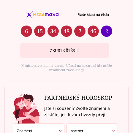
Vaše šťastná čísla
6
15
34
48
7
46
2
ZKUSTE ŠTĚSTÍ
Ministerstvo financí varuje: Účastí na hazardní hře může
vzniknout závislost ⑱
PARTNERSKÝ HOROSKOP
Jste si souzení? Zvolte znamení a
zjistěte, jestli vám hvězdy přejí.