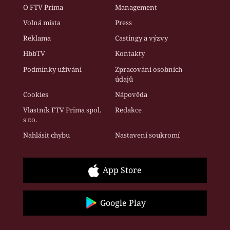
O FTV Prima
Management
Volná místa
Press
Reklama
Castingy a výzvy
HbbTV
Kontakty
Podmínky užívání
Zpracování osobních
údajů
Cookies
Nápověda
Vlastník FTV Prima spol.
Redakce
s r.o.
Nahlásit chybu
Nastavení soukromí
App Store
Google Play