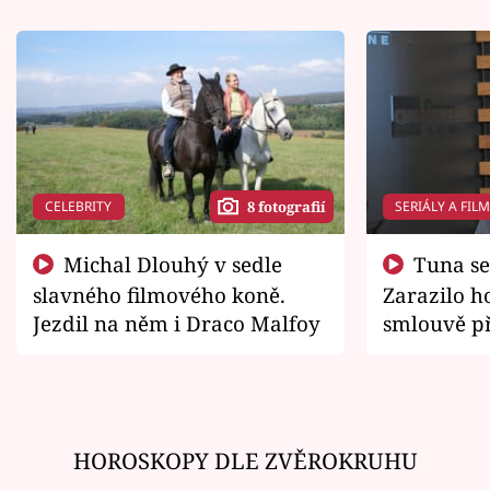
CELEBRITY
SERIÁLY A FIL
8 fotografií
Michal Dlouhý v sedle
Tuna se chtěl vrátit domů.
slavného filmového koně.
Zarazilo ho
Jezdil na něm i Draco Malfoy
smlouvě př
zemřít
HOROSKOPY DLE ZVĚROKRUHU