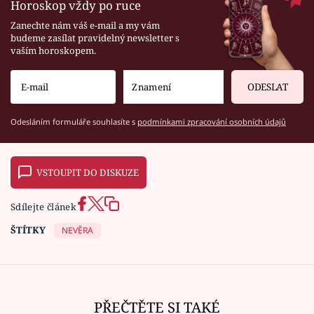
Horoskop vždy po ruce
Zanechte nám váš e-mail a my vám
budeme zasílat pravidelný newsletter s
vaším horoskopem.
ODESLAT
Odesláním formuláře souhlasíte s
podmínkami zpracování osobních údajů
VSTOUPIT DO DISKUZE
Sdílejte článek
ŠTÍTKY
NEVĚRA
PŘEČTĚTE SI TAKÉ