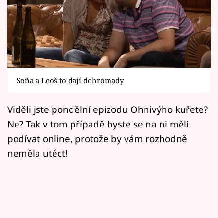
Horoskopy
Sledujte prima+
Filmový festival Karlovy Vary
Pořady
Soňa a Leoš to dají dohromady
Mámy sobě
Viděli jste pondělní epizodu Ohnivýho kuřete?
Ne? Tak v tom případě byste se na ni měli
Přihlášení
podívat online, protože by vám rozhodně
neměla utéct!
Sledujte nás