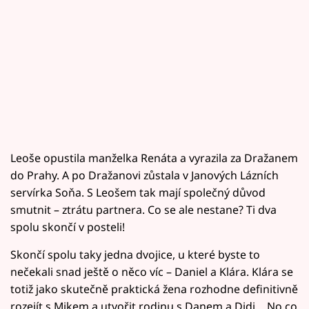
Leoše opustila manželka Renáta a vyrazila za Dražanem
do Prahy. A po Dražanovi zůstala v Janových Lázních
servírka Soňa. S Leošem tak mají společný důvod
smutnit – ztrátu partnera. Co se ale nestane? Ti dva
spolu skončí v posteli!
Skončí spolu taky jedna dvojice, u které byste to
nečekali snad ještě o něco víc – Daniel a Klára. Klára se
totiž jako skutečně praktická žena rozhodne definitivně
rozejít s Mikem a utvořit rodinu s Danem a Didi… No co