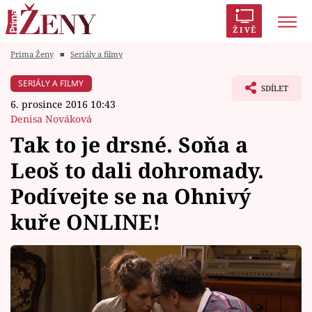
ŽIVĚ
Prima Ženy
■
Seriály a filmy
Trendy:
Polabí
Inspekce
Prostřeno!
AYTO?
SERIÁLY A FILMY
SDÍLET
Módní alarm
Zrádci
Proměny
6. prosince 2016 10:43
Denisa Nováková
Tak to je drsné. Soňa a
Leoš to dali dohromady.
Témata
Podívejte se na Ohnivý
Celebrity
kuře ONLINE!
Vztahy
Seriály