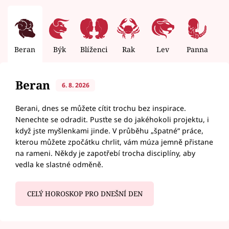
Beran
Býk
Blíženci
Rak
Lev
Panna
V
Beran
6. 8. 2026
Berani, dnes se můžete cítit trochu bez inspirace.
Nenechte se odradit. Pusťte se do jakéhokoli projektu, i
když jste myšlenkami jinde. V průběhu „špatné“ práce,
kterou můžete zpočátku chrlit, vám múza jemně přistane
na rameni. Někdy je zapotřebí trocha disciplíny, aby
vedla ke slastné odměně.
CELÝ HOROSKOP PRO DNEŠNÍ DEN