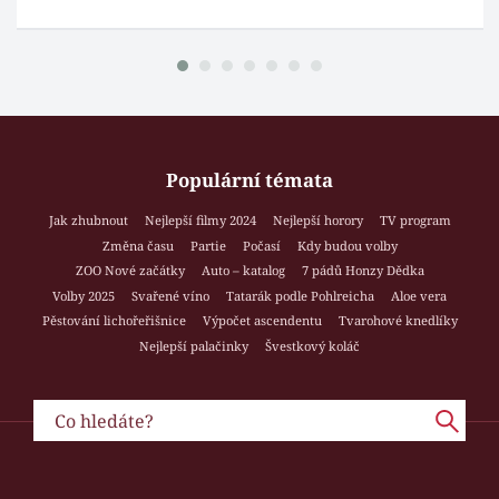
Populární témata
Jak zhubnout
Nejlepší filmy 2024
Nejlepší horory
TV program
Změna času
Partie
Počasí
Kdy budou volby
ZOO Nové začátky
Auto – katalog
7 pádů Honzy Dědka
Volby 2025
Svařené víno
Tatarák podle Pohlreicha
Aloe vera
Pěstování lichořeřišnice
Výpočet ascendentu
Tvarohové knedlíky
Nejlepší palačinky
Švestkový koláč