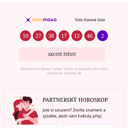
Vaše šťastná čísla
10
27
38
17
12
46
2
ZKUSTE ŠTĚSTÍ
Ministerstvo financí varuje: Účastí na hazardní hře může
vzniknout závislost ⑱
PARTNERSKÝ HOROSKOP
Jste si souzení? Zvolte znamení a
zjistěte, jestli vám hvězdy přejí.