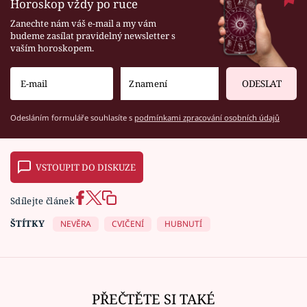
Horoskop vždy po ruce
Zanechte nám váš e-mail a my vám
budeme zasílat pravidelný newsletter s
vaším horoskopem.
ODESLAT
Odesláním formuláře souhlasíte s
podmínkami zpracování osobních údajů
VSTOUPIT DO DISKUZE
Sdílejte článek
ŠTÍTKY
NEVĚRA
CVIČENÍ
HUBNUTÍ
PŘEČTĚTE SI TAKÉ