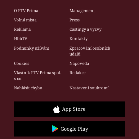
O FTV Prima
Management
Volná místa
Press
Reklama
Castingy a výzvy
HbbTV
Kontakty
Podmínky užívání
Zpracování osobních
údajů
Cookies
Nápověda
Vlastník FTV Prima spol.
Redakce
s r.o.
Nahlásit chybu
Nastavení soukromí
App Store
Google Play