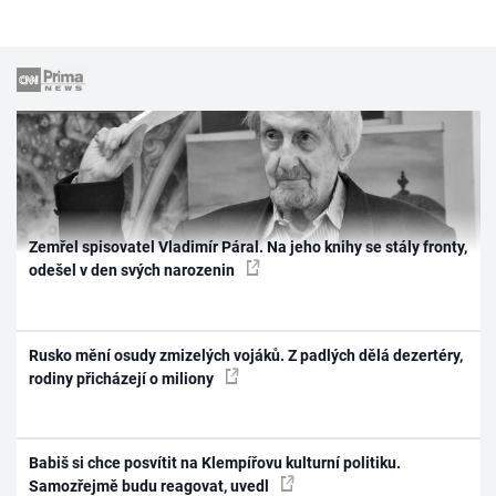
Zemřel spisovatel Vladimír Páral. Na jeho knihy se stály fronty,
odešel v den svých narozenin
Rusko mění osudy zmizelých vojáků. Z padlých dělá dezertéry,
rodiny přicházejí o miliony
Babiš si chce posvítit na Klempířovu kulturní politiku.
Samozřejmě budu reagovat, uvedl