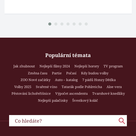
Populární témata
Jak zhubnout
Nejlepší filmy 2024
Nejlepší horory
TV program
Změna času
Partie
Počasí
Kdy budou volby
ZOO Nové začátky
Auto – katalog
7 pádů Honzy Dědka
Volby 2025
Svařené víno
Tatarák podle Pohlreicha
Aloe vera
Pěstování lichořeřišnice
Výpočet ascendentu
Tvarohové knedlíky
Nejlepší palačinky
Švestkový koláč