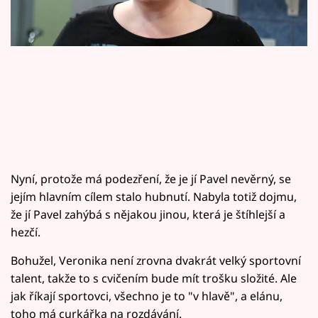
Horoskopy
Sledujte prima+
Filmový festival Karlovy Vary
Pořady
Mámy sobě
Nyní, protože má podezření, že je jí Pavel nevěrný, se
Přihlášení
jejím hlavním cílem stalo hubnutí. Nabyla totiž dojmu,
že jí Pavel zahýbá s nějakou jinou, která je štíhlejší a
hezčí.
Sledujte nás
Bohužel, Veronika není zrovna dvakrát velký sportovní
talent, takže to s cvičením bude mít trošku složité. Ale
jak říkají sportovci, všechno je to "v hlavě", a elánu,
toho má curkářka na rozdávání.