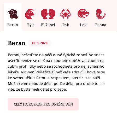
Beran
Býk
Blíženci
Rak
Lev
Panna
V
Beran
10. 8. 2026
Berani, nešetřete na péči o své fyzické zdraví. Ve snaze
ušetřit peníze se možná nebudete obtěžovat chodit na
zubní prohlídky nebo se rozhodnete pro nejlevnějšího
lékaře. Nic není důležitější než vaše zdraví. Chovejte se
ke svému tělu s úctou a respektem, které si zaslouží.
Možná vám nebude dělat potíže dělat pro druhé to, co
víte, že byste měli dělat pro sebe.
CELÝ HOROSKOP PRO DNEŠNÍ DEN