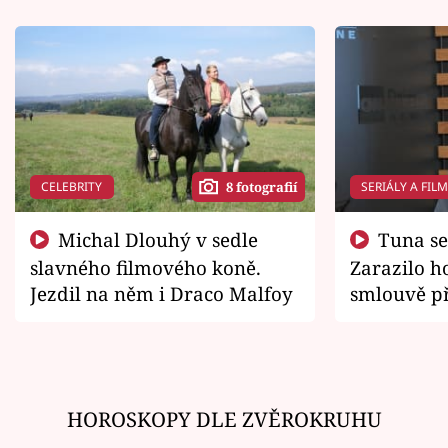
CELEBRITY
SERIÁLY A FIL
8 fotografií
Michal Dlouhý v sedle
Tuna se chtěl vrátit domů.
slavného filmového koně.
Zarazilo ho
Jezdil na něm i Draco Malfoy
smlouvě př
zemřít
HOROSKOPY DLE ZVĚROKRUHU