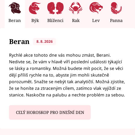
Beran
Býk
Blíženci
Rak
Lev
Panna
V
Beran
8. 8. 2026
Rychlé akce tohoto dne vás mohou zmást, Berani.
Nedivte se, že vám v hlavě víří poslední události týkající
se lásky a romantiky. Možná budete mít pocit, že se věci
dějí příliš rychle na to, abyste jim mohli skutečně
porozumět. Snažte se nebýt tak analytičtí. Možná zjistíte,
že se honíte za ztraceným cílem, zatímco vlak vyjíždí ze
stanice. Naskočte na palubu a nechte problém za sebou.
CELÝ HOROSKOP PRO DNEŠNÍ DEN