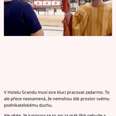
Horoskopy
Sledujte prima+
Filmový festival Karlovy Vary
Pořady
Mámy sobě
Přihlášení
Sledujte nás
V Hotelu Grandu musí sice kluci pracovat zadarmo. To
ale přece neznamená, že nemohou dát prostor svému
podnikatelskému duchu.
Ale vězte, že Juniorovi se to ani za mák líbit nebude a