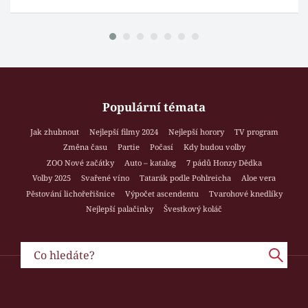
Populární témata
Jak zhubnout
Nejlepší filmy 2024
Nejlepší horory
TV program
Změna času
Partie
Počasí
Kdy budou volby
ZOO Nové začátky
Auto – katalog
7 pádů Honzy Dědka
Volby 2025
Svařené víno
Tatarák podle Pohlreicha
Aloe vera
Pěstování lichořeřišnice
Výpočet ascendentu
Tvarohové knedlíky
Nejlepší palačinky
Švestkový koláč