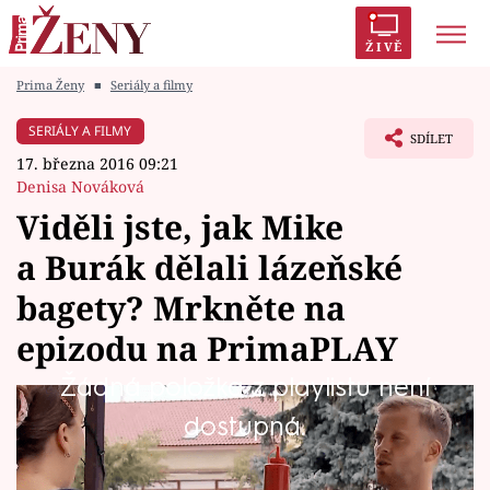
ŽIVĚ
Prima Ženy
■
Seriály a filmy
Trendy:
Polabí
Inspekce
Prostřeno!
AYTO?
SERIÁLY A FILMY
SDÍLET
Módní alarm
Zrádci
Proměny
17. března 2016 09:21
Denisa Nováková
Viděli jste, jak Mike
a Burák dělali lázeňské
Témata
bagety? Mrkněte na
Celebrity
epizodu na PrimaPLAY
Žádná položka z playlistu není
Vztahy
I když se snaží Junior a teď už i Robert Dražan
dostupná.
Seriály
házet klukům klacky pod nohy, co to jde, Mike
a Burák se nedají.