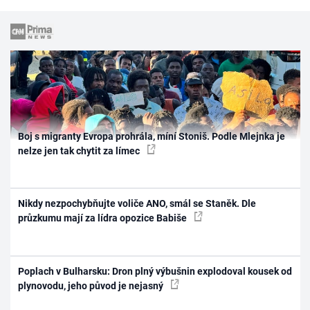
Boj s migranty Evropa prohrála, míní Stoniš. Podle Mlejnka je
nelze jen tak chytit za límec
Nikdy nezpochybňujte voliče ANO, smál se Staněk. Dle
průzkumu mají za lídra opozice Babiše
Poplach v Bulharsku: Dron plný výbušnin explodoval kousek od
plynovodu, jeho původ je nejasný