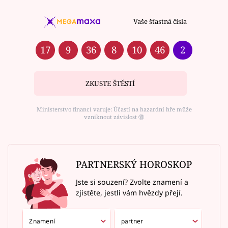
Vaše šťastná čísla
17
9
36
8
10
46
2
ZKUSTE ŠTĚSTÍ
Ministerstvo financí varuje: Účastí na hazardní hře může
vzniknout závislost ⑱
PARTNERSKÝ HOROSKOP
Jste si souzení? Zvolte znamení a
zjistěte, jestli vám hvězdy přejí.