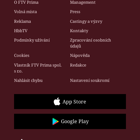
O FTV Prima
Management
Volná místa
Press
Reklama
Castingy a výzvy
HbbTV
Kontakty
Podmínky užívání
Zpracování osobních
údajů
Cookies
Nápověda
Vlastník FTV Prima spol.
Redakce
s r.o.
Nahlásit chybu
Nastavení soukromí
App Store
Google Play