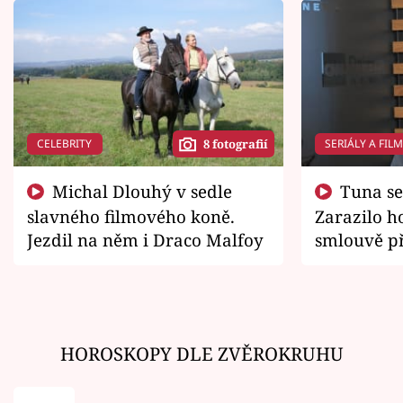
CELEBRITY
SERIÁLY A FIL
8 fotografií
Michal Dlouhý v sedle
Tuna se chtěl vrátit domů.
slavného filmového koně.
Zarazilo ho
Jezdil na něm i Draco Malfoy
smlouvě př
zemřít
HOROSKOPY DLE ZVĚROKRUHU