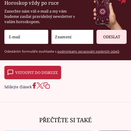
Horoskop vždy po ruce
Zanechte nám váš e-mail a my vám
budeme zasílat pravidelný newsletter s
vaším horoskopem.
ODESLAT
Odesláním formuláře souhlasíte s
podmínkami zpracování osobních údajů
VSTOUPIT DO DISKUZE
Sdílejte článek
PŘEČTĚTE SI TAKÉ