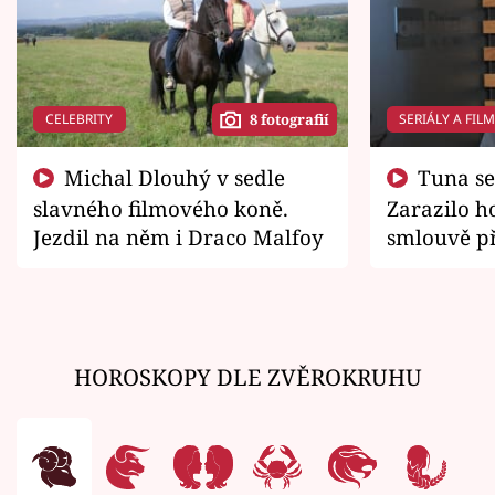
CELEBRITY
SERIÁLY A FIL
8 fotografií
Michal Dlouhý v sedle
Tuna se chtěl vrátit domů.
slavného filmového koně.
Zarazilo ho
Jezdil na něm i Draco Malfoy
smlouvě př
zemřít
HOROSKOPY DLE ZVĚROKRUHU