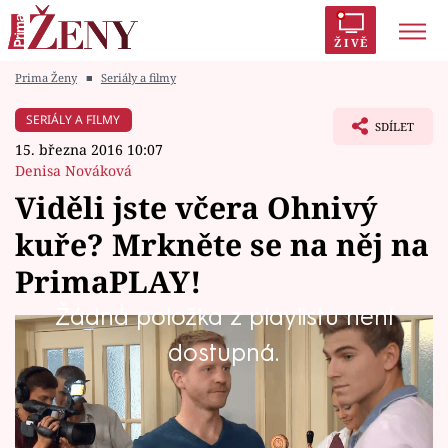
ŽIVĚ
Prima Ženy
■
Seriály a filmy
Trendy:
Polabí
Inspekce
Prostřeno!
AYTO?
SERIÁLY A FILMY
SDÍLET
Módní alarm
Zrádci
Proměny
15. března 2016 10:07
Denisa Nováková
Viděli jste včera Ohnivý
kuře? Mrkněte se na něj na
Témata
PrimaPLAY!
Celebrity
Žádná položka z playlistu není
Že já bába Mašle, tedy pardon, paní
dostupná.
Vztahy
Mašlíková, která pronajímá Slepičkovým jejich
Seriály
hospodu, pěkná mrcha, to se obecně ví.