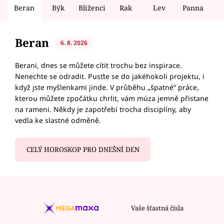
Beran
Býk
Blíženci
Rak
Lev
Panna
V
Beran
6. 8. 2026
Berani, dnes se můžete cítit trochu bez inspirace.
Nenechte se odradit. Pusťte se do jakéhokoli projektu, i
když jste myšlenkami jinde. V průběhu „špatné“ práce,
kterou můžete zpočátku chrlit, vám múza jemně přistane
na rameni. Někdy je zapotřebí trocha disciplíny, aby
vedla ke slastné odměně.
CELÝ HOROSKOP PRO DNEŠNÍ DEN
Vaše šťastná čísla