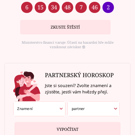
6
15
34
48
7
46
2
ZKUSTE ŠTĚSTÍ
Ministerstvo financí varuje: Účastí na hazardní hře může
vzniknout závislost ⑱
PARTNERSKÝ HOROSKOP
Jste si souzení? Zvolte znamení a
zjistěte, jestli vám hvězdy přejí.
VYPOČÍTAT