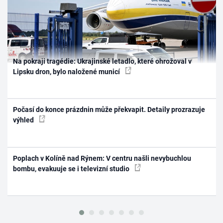
Na pokraji tragédie: Ukrajinské letadlo, které ohrožoval v
Lipsku dron, bylo naložené municí
Počasí do konce prázdnin může překvapit. Detaily prozrazuje
výhled
Poplach v Kolíně nad Rýnem: V centru našli nevybuchlou
bombu, evakuuje se i televizní studio