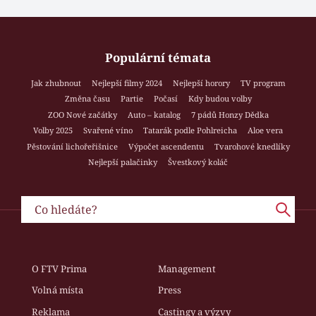
Populární témata
Jak zhubnout
Nejlepší filmy 2024
Nejlepší horory
TV program
Změna času
Partie
Počasí
Kdy budou volby
ZOO Nové začátky
Auto – katalog
7 pádů Honzy Dědka
Volby 2025
Svařené víno
Tatarák podle Pohlreicha
Aloe vera
Pěstování lichořeřišnice
Výpočet ascendentu
Tvarohové knedlíky
Nejlepší palačinky
Švestkový koláč
O FTV Prima
Management
Volná místa
Press
Reklama
Castingy a výzvy