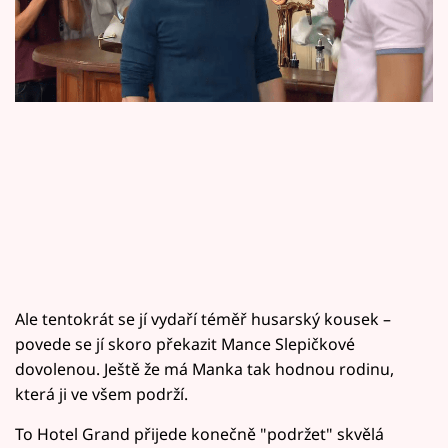
Horoskopy
Sledujte prima+
Filmový festival Karlovy Vary
Pořady
Mámy sobě
Přihlášení
Ale tentokrát se jí vydaří téměř husarský kousek –
Sledujte nás
povede se jí skoro překazit Mance Slepičkové
dovolenou. Ještě že má Manka tak hodnou rodinu,
která ji ve všem podrží.
To Hotel Grand přijede konečně "podržet" skvělá