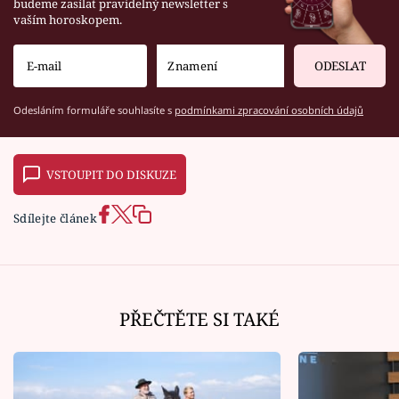
budeme zasílat pravidelný newsletter s
vaším horoskopem.
ODESLAT
Odesláním formuláře souhlasíte s
podmínkami zpracování osobních údajů
VSTOUPIT DO DISKUZE
Sdílejte článek
PŘEČTĚTE SI TAKÉ