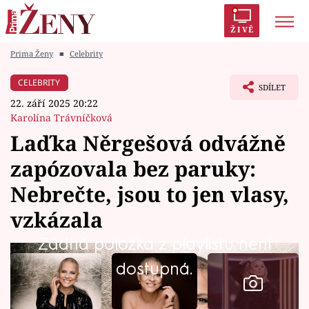
ŽIVĚ
Prima Ženy
■
Celebrity
Trendy:
Polabí
Inspekce
Prostřeno!
AYTO?
CELEBRITY
SDÍLET
Módní alarm
Zrádci
Proměny
22. září 2025 20:22
Karolína Trávníčková
Laďka Něrgešová odvážně
zapózovala bez paruky:
Témata
Nebrečte, jsou to jen vlasy,
Celebrity
vzkázala
Žádná položka z playlistu není
Vztahy
dostupná.
Seriály