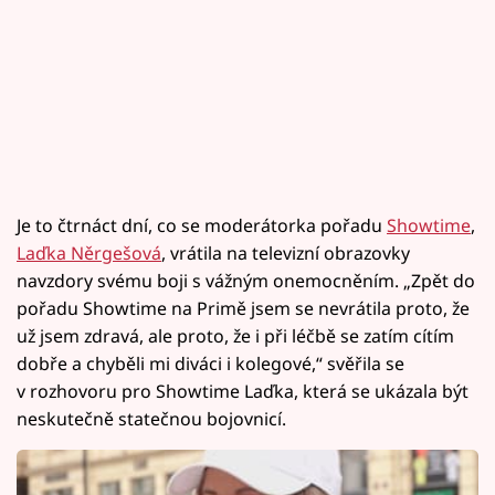
Je to čtrnáct dní, co se moderátorka pořadu
Showtime
,
Laďka Něrgešová
, vrátila na televizní obrazovky
navzdory svému boji s vážným onemocněním. „Zpět do
pořadu Showtime na Primě jsem se nevrátila proto, že
už jsem zdravá, ale proto, že i při léčbě se zatím cítím
dobře a chyběli mi diváci i kolegové,“ svěřila se
v rozhovoru pro Showtime Laďka, která se ukázala být
neskutečně statečnou bojovnicí.