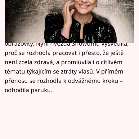
Horoskopy
Oblíbená moderátorka Laďka Něrgešová se
Sledujte prima+
po dlouhých čtyřech měsících, během nichž
Filmový festival Karlovy Vary
absolvovala operaci mozku, vrátila na televizní
obrazovky. Nyní hvězda Showtimu vysvětlila,
Pořady
proč se rozhodla pracovat i přesto, že ještě
není zcela zdravá, a promluvila i o citlivém
Mámy sobě
tématu týkajícím se ztráty vlasů. V přímém
přenosu se rozhodla k odvážnému kroku –
Přihlášení
odhodila paruku.
Sledujte nás