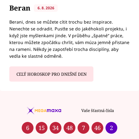
Beran
6. 8. 2026
Berani, dnes se můžete cítit trochu bez inspirace.
Nenechte se odradit. Pusťte se do jakéhokoli projektu, i
když jste myšlenkami jinde. V průběhu „špatné“ práce,
kterou můžete zpočátku chrlit, vám múza jemně přistane
na rameni. Někdy je zapotřebí trocha disciplíny, aby
vedla ke slastné odměně.
CELÝ HOROSKOP PRO DNEŠNÍ DEN
Vaše šťastná čísla
6
15
34
48
7
46
2