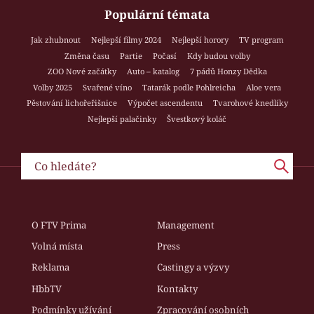
Populární témata
Jak zhubnout
Nejlepší filmy 2024
Nejlepší horory
TV program
Změna času
Partie
Počasí
Kdy budou volby
ZOO Nové začátky
Auto – katalog
7 pádů Honzy Dědka
Volby 2025
Svařené víno
Tatarák podle Pohlreicha
Aloe vera
Pěstování lichořeřišnice
Výpočet ascendentu
Tvarohové knedlíky
Nejlepší palačinky
Švestkový koláč
O FTV Prima
Management
Volná místa
Press
Reklama
Castingy a výzvy
HbbTV
Kontakty
Podmínky užívání
Zpracování osobních