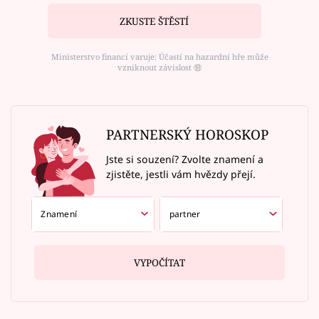
ZKUSTE ŠTĚSTÍ
Ministerstvo financí varuje: Účastí na hazardní hře může
vzniknout závislost ⑱
PARTNERSKÝ HOROSKOP
Jste si souzení? Zvolte znamení a
zjistěte, jestli vám hvězdy přejí.
VYPOČÍTAT