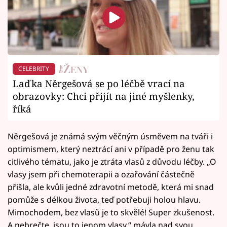
CELEBRITY
Laďka Něrgešová se po léčbě vrací na
obrazovky: Chci přijít na jiné myšlenky,
říká
Něrgešová je známá svým věčným úsměvem na tváři i
optimismem, který neztrácí ani v případě pro ženu tak
citlivého tématu, jako je ztráta vlasů z důvodu léčby. „O
vlasy jsem při chemoterapii a ozařování částečně
přišla, ale kvůli jedné zdravotní metodě, která mi snad
pomůže s délkou života, teď potřebuji holou hlavu.
Mimochodem, bez vlasů je to skvělé! Super zkušenost.
A nebrečte, jsou to jenom vlasy,“ mávla nad svou