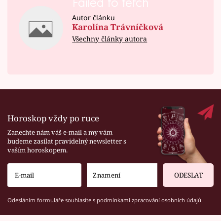
Failed to fetch
Autor článku
Karolína Trávníčková
Všechny články autora
Horoskop vždy po ruce
Zanechte nám váš e-mail a my vám
budeme zasílat pravidelný newsletter s
vaším horoskopem.
ODESLAT
Odesláním formuláře souhlasíte s
podmínkami zpracování osobních údajů