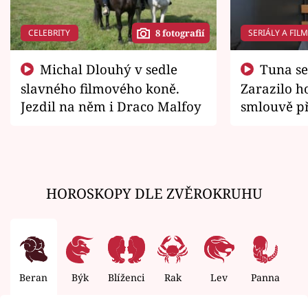
CELEBRITY
SERIÁLY A FIL
8 fotografií
Michal Dlouhý v sedle
Tuna se chtěl vrátit domů.
slavného filmového koně.
Zarazilo ho
Jezdil na něm i Draco Malfoy
smlouvě př
zemřít
HOROSKOPY DLE ZVĚROKRUHU
Beran
Býk
Blíženci
Rak
Lev
Panna
V