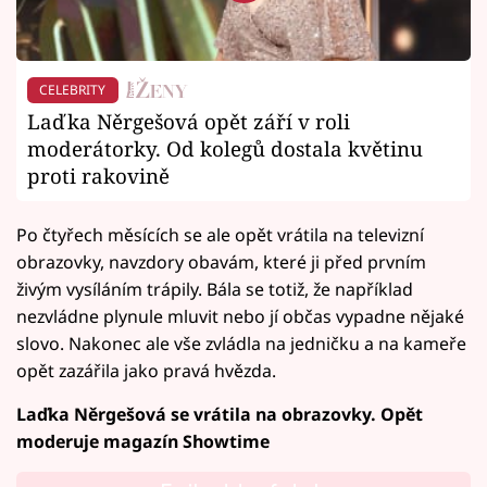
CELEBRITY
Laďka Něrgešová opět září v roli
moderátorky. Od kolegů dostala květinu
proti rakovině
Po čtyřech měsících se ale opět vrátila na televizní
obrazovky, navzdory obavám, které ji před prvním
živým vysíláním trápily. Bála se totiž, že například
nezvládne plynule mluvit nebo jí občas vypadne nějaké
slovo. Nakonec ale vše zvládla na jedničku a na kameře
opět zazářila jako pravá hvězda.
Laďka Něrgešová se vrátila na obrazovky. Opět
moderuje magazín Showtime