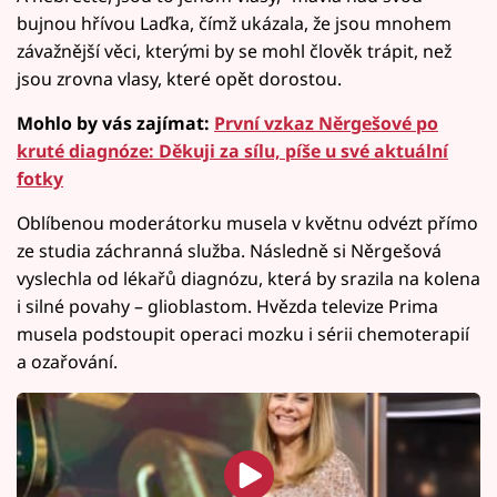
bujnou hřívou Laďka, čímž ukázala, že jsou mnohem
závažnější věci, kterými by se mohl člověk trápit, než
jsou zrovna vlasy, které opět dorostou.
Mohlo by vás zajímat:
První vzkaz Něrgešové po
kruté diagnóze: Děkuji za sílu, píše u své aktuální
fotky
Oblíbenou moderátorku musela v květnu odvézt přímo
ze studia záchranná služba. Následně si Něrgešová
vyslechla od lékařů diagnózu, která by srazila na kolena
i silné povahy – glioblastom. Hvězda televize Prima
musela podstoupit operaci mozku i sérii chemoterapií
a ozařování.