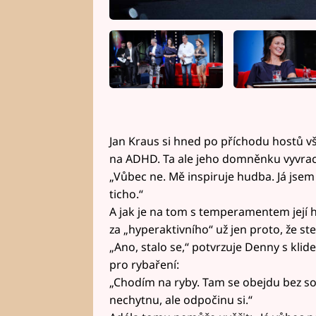
Jan Kraus si hned po příchodu hostů vš
na ADHD. Ta ale jeho domněnku vyvrac
„Vůbec ne. Mě inspiruje hudba. Já jsem 
ticho.“
A jak je na tom s temperamentem její
za „hyperaktivního“ už jen proto, že ste
„Ano, stalo se,“ potvrzuje Denny s klid
pro rybaření:
„Chodím na ryby. Tam se obejdu bez soci
nechytnu, ale odpočinu si.“