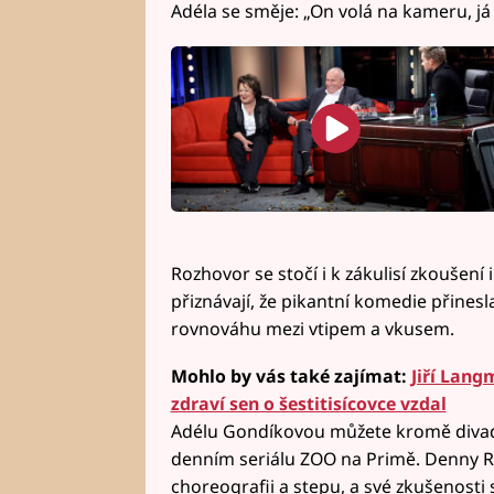
Adéla se směje: „On volá na kameru, já 
Rozhovor se stočí i k zákulisí zkoušení
přiznávají, že pikantní komedie přinesl
rovnováhu mezi vtipem a vkusem.
Mohlo by vás také zajímat:
Jiří Lang
zdraví sen o šestitisícovce vzdal
Adélu Gondíkovou můžete kromě divadl
denním seriálu ZOO na Primě. Denny Ra
choreografii a stepu, a své zkušenosti