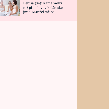
Denisa (34): Kamarádky
mě přemluvily k dámské
jízdě. Manžel mě po
návratu zaskočil