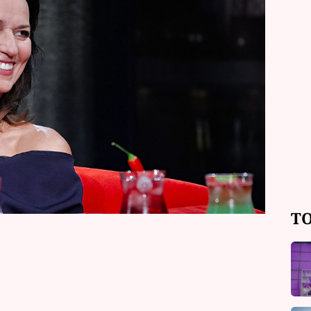
 videohovory. Prý je tam krásně, ale
ještě sympatická herečka se smyslem
TO