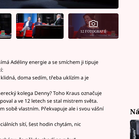
12 FOTOGRAFIÍ
ímá Adéliny energie a se smíchem ji tipuje
í:
klidná, doma sedím, třeba uklízím a je
 herecký kolega Denny? Toho Kraus označuje
poval a ve 12 letech se stal mistrem světa.
em sobě vlastním. Překvapuje ale i svou vášní
Ná
álních sítí, šest hodin chytám, nic