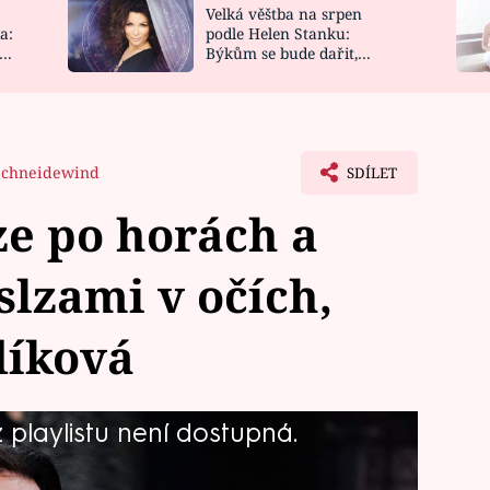
Velká věštba na srpen
NOVINKY
ZAHRADA
a:
podle Helen Stanku:
y
Býkům se bude dařit,
VIDEORECEPTY
DESIGN
Vodnáře čeká jízda
Schneidewind
SDÍLET
e po horách a
slzami v očích,
díková
playlistu není dostupná.
a Krause pobavila vyprávěním o
em. Ten prý místo vináren leze po