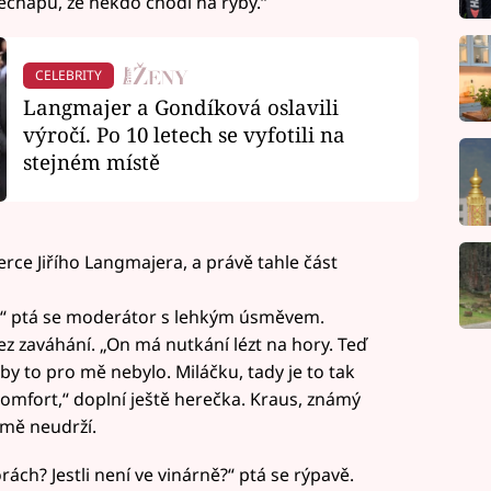
echápu, že někdo chodí na ryby.“
CELEBRITY
Langmajer a Gondíková oslavili
výročí. Po 10 letech se vyfotili na
stejném místě
erce Jiřího Langmajera, a právě tahle část
m?“ ptá se moderátor s lehkým úsměvem.
ez zaváhání. „On má nutkání lézt na hory. Teď
e by to pro mě nebylo. Miláčku, tady je to tak
skomfort,“ doplní ještě herečka. Kraus, známý
mě neudrží.
orách? Jestli není ve vinárně?“ ptá se rýpavě.