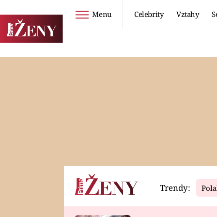
Menu
Celebrity
Vztahy
S
Seriály
Životní styl
ZOO
DIETY A HUBNUTÍ
PROSTŘENO!
CESTOVÁNÍ A
DOVOLENÁ
DUCH
ZDRAVÍ
Trendy:
Pola
Horoskopy
Video
ASTROČLÁNKY
SERIÁLY