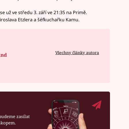
 už ve středu 3. září ve 21:35 na Primě.
iroslava Etzlera a šéfkuchařku Kamu.
Všechny články autora
ind
budeme zasílat
oskopem.