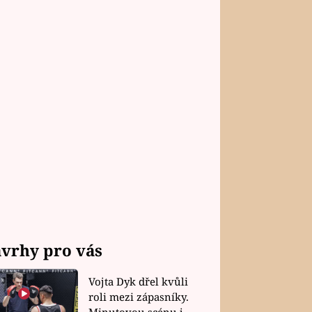
vrhy pro vás
Vojta Dyk dřel kvůli
roli mezi zápasníky.
Minutovou scénu jel