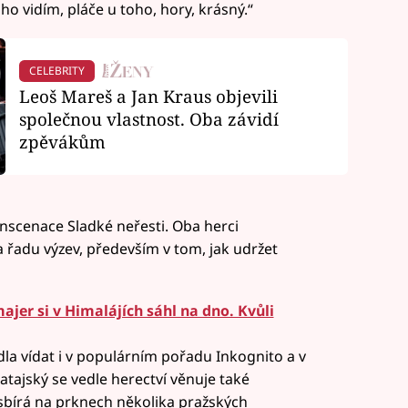
ho vidím, pláče u toho, hory, krásný.“
CELEBRITY
Leoš Mareš a Jan Kraus objevili
společnou vlastnost. Oba závidí
zpěvákům
 inscenace Sladké neřesti. Oba herci
a řadu výzev, především v tom, jak udržet
majer si v Himalájích sáhl na dno. Kvůli
a vídat i v populárním pořadu Inkognito a v
tajský se vedle herectví věnuje také
 sbírá na prknech několika pražských