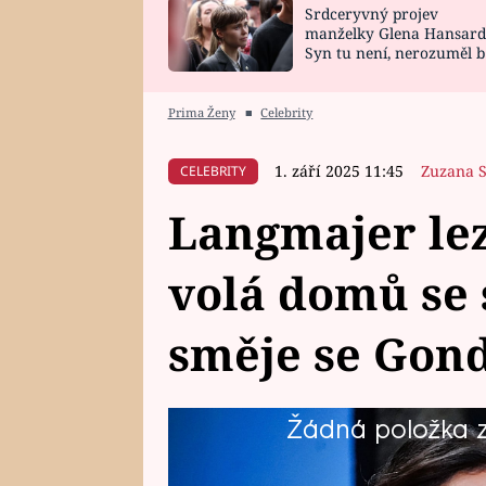
Srdceryvný projev
SNÁŘ
CELEBRITY
manželky Glena Hansard
Syn tu není, nerozuměl b
HOROSKOP NA
VAŘENÍ
tomu, vysvětlila
ROK 2023
Prima Ženy
■
Celebrity
1. září 2025 11:45
Zuzana 
CELEBRITY
Langmajer lez
volá domů se 
směje se Gon
Žádná položka z 
Adéla Gondíková v talkshow Jan
životě s hercem Jiřím Langmajer