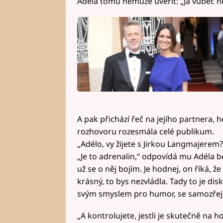
Adéla tomu nemůže uvěřit: „Já vůbec n
A pak přichází řeč na jejího partnera, h
rozhovoru rozesmála celé publikum.
„Adélo, vy žijete s Jirkou Langmajere
„Je to adrenalin,“ odpovídá mu Adéla b
už se o něj bojím. Je hodnej, on říká, ž
krásný, to bys nezvládla. Tady to je di
svým smyslem pro humor, se samozřej
„A kontrolujete, jestli je skutečně na h