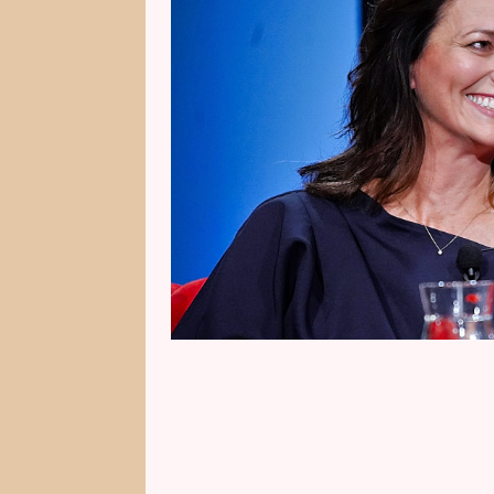
horách, odkud jí dojatě volá přes
pro Adélu moc „diskomfort“. Co 
pro humor prozradila?