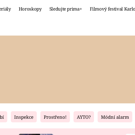
eriály
Horoskopy
Sledujte prima+
Filmový festival Karl
Celebrity
Recept
MÓDA A KRÁSA
HLAVNÍ JÍ
VZTAHY A SEX
SLADKÉ
PRIMA MAMINKA
ZDRAVÉ
bí
Inspekce
Prostřeno!
AYTO?
Módní alarm
Fresh
Living
RECEPTY
BYDLENÍ