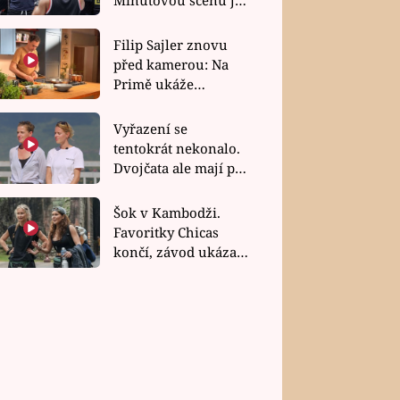
bez dubla
Filip Sajler znovu
před kamerou: Na
Primě ukáže
poctivou kuchyni i
rychlé recepty
Vyřazení se
tentokrát nekonalo.
Dvojčata ale mají po
uzavření třetí etapy
závodu nůž na krku
Šok v Kambodži.
Favoritky Chicas
končí, závod ukázal
svou nejtvrdší tvář