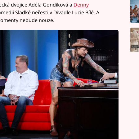
ecká dvojice Adéla Gondíková a
Denny
komedii Sladké neřesti v Divadle Lucie Bílé. A
é momenty nebude nouze.