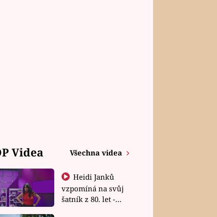
P Videa
Všechna videa
Heidi Janků
vzpomíná na svůj
šatník z 80. let -
Shopaholičky