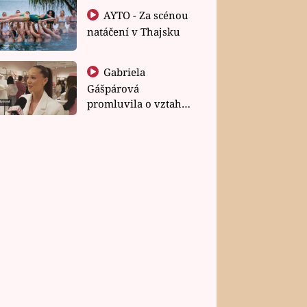
AYTO - Za scénou
natáčení v Thajsku
Gabriela
Gášpárová
promluvila o vztahu
a zakládání rodiny