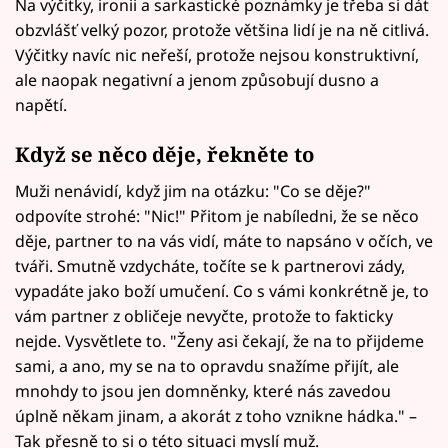
Na výčitky, ironii a sarkastické poznámky je třeba si dát
obzvlášť velký pozor, protože většina lidí je na ně citlivá.
Výčitky navíc nic neřeší, protože nejsou konstruktivní,
ale naopak negativní a jenom způsobují dusno a
napětí.
Když se něco děje, řekněte to
Muži nenávidí, když jim na otázku: "Co se děje?"
odpovíte strohé: "Nic!" Přitom je nabíledni, že se něco
děje, partner to na vás vidí, máte to napsáno v očích, ve
tváři. Smutně vzdycháte, točíte se k partnerovi zády,
vypadáte jako boží umučení. Co s vámi konkrétně je, to
vám partner z obličeje nevyčte, protože to fakticky
nejde. Vysvětlete to. "Ženy asi čekají, že na to přijdeme
sami, a ano, my se na to opravdu snažíme přijít, ale
mnohdy to jsou jen domněnky, které nás zavedou
úplně někam jinam, a akorát z toho vznikne hádka." –
Tak přesně to si o této situaci myslí muž.