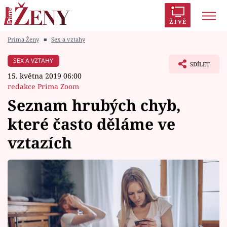
ŽIVĚ
Prima Ženy
■
Sex a vztahy
Trendy:
Polabí
Inspekce
Prostřeno!
AYTO?
SEX A VZTAHY
SDÍLET
Módní alarm
Zrádci
Proměny
15. května 2019 06:00
redakce Prima Zoom
Seznam hrubých chyb,
které často děláme ve
Témata
vztazích
Celebrity
Vztahy
Seriály