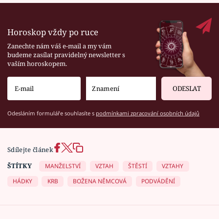
Horoskop vždy po ruce
Zanechte nám váš e-mail a my vám
budeme zasílat pravidelný newsletter s
vaším horoskopem.
ODESLAT
Odesláním formuláře souhlasíte s
podmínkami zpracování osobních údajů
Sdílejte článek
ŠTÍTKY
MANŽELSTVÍ
VZTAH
ŠTĚSTÍ
VZTAHY
HÁDKY
KRB
BOŽENA NĚMCOVÁ
PODVÁDĚNÍ