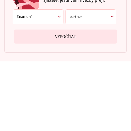
zjistěte, jestli vám hvězdy přejí.
VYPOČÍTAT