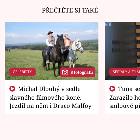
PŘEČTĚTE SI TAKÉ
CELEBRITY
SERIÁLY A FIL
8 fotografií
Michal Dlouhý v sedle
Tuna se chtěl vrátit domů.
slavného filmového koně.
Zarazilo ho
Jezdil na něm i Draco Malfoy
smlouvě př
zemřít