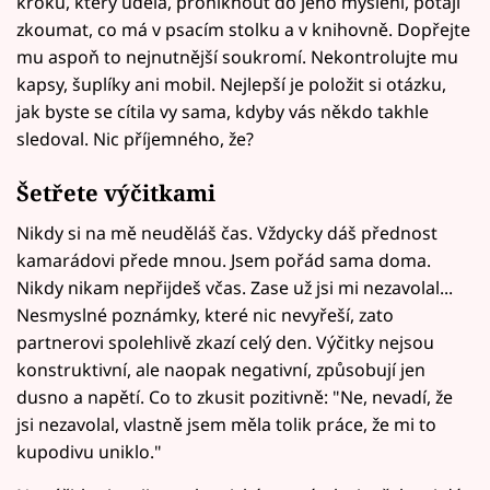
kroku, který udělá, proniknout do jeho myšlení, potají
zkoumat, co má v psacím stolku a v knihovně. Dopřejte
mu aspoň to nejnutnější soukromí. Nekontrolujte mu
kapsy, šuplíky ani mobil. Nejlepší je položit si otázku,
jak byste se cítila vy sama, kdyby vás někdo takhle
sledoval. Nic příjemného, že?
Šetřete výčitkami
Nikdy si na mě neuděláš čas. Vždycky dáš přednost
kamarádovi přede mnou. Jsem pořád sama doma.
Nikdy nikam nepřijdeš včas. Zase už jsi mi nezavolal...
Nesmyslné poznámky, které nic nevyřeší, zato
partnerovi spolehlivě zkazí celý den. Výčitky nejsou
konstruktivní, ale naopak negativní, způsobují jen
dusno a napětí. Co to zkusit pozitivně: "Ne, nevadí, že
jsi nezavolal, vlastně jsem měla tolik práce, že mi to
kupodivu uniklo."