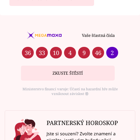
Vaše šťastná čísla
36
33
10
4
9
46
2
ZKUSTE ŠTĚSTÍ
Ministerstvo financí varuje: Účastí na hazardní hře může
vzniknout závislost ⑱
PARTNERSKÝ HOROSKOP
Jste si souzení? Zvolte znamení a