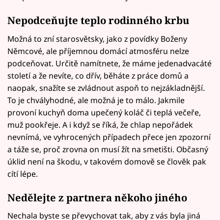
Nepodceňujte teplo rodinného krbu
Možná to zní starosvětsky, jako z povídky Boženy
Němcové, ale příjemnou domácí atmosféru nelze
podceňovat. Určitě namítnete, že máme jedenadvacáté
století a že nevíte, co dřív, běháte z práce domů a
naopak, snažíte se zvládnout aspoň to nejzákladnější.
To je chvályhodné, ale možná je to málo. Jakmile
provoní kuchyň doma upečený koláč či teplá večeře,
muž pookřeje. A i když se říká, že chlap nepořádek
nevnímá, ve vyhrocených případech přece jen zpozorní
a táže se, proč zrovna on musí žít na smetišti. Občasný
úklid není na škodu, v takovém domově se člověk pak
cítí lépe.
Nedělejte z partnera někoho jiného
Nechala byste se převychovat tak, aby z vás byla jiná