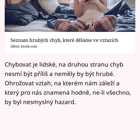
Horoskopy
Sledujte prima+
Filmový festival Karlovy Vary
Seznam hrubých chyb, které děláme ve vztazích
Pořady
Zdroj: istock.com
Mámy sobě
Chybovat je lidské, na druhou stranu chyb
nesmí být příliš a neměly by být hrubé.
Přihlášení
Ohrožovat vztah, na kterém nám záleží a
který pro nás znamená hodně, ne-li všechno,
by byl nesmyslný hazard.
Sledujte nás