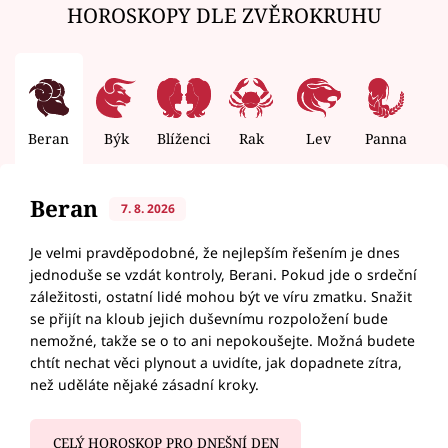
HOROSKOPY DLE ZVĚROKRUHU
Beran
Býk
Blíženci
Rak
Lev
Panna
V
Beran
7. 8. 2026
Je velmi pravděpodobné, že nejlepším řešením je dnes
jednoduše se vzdát kontroly, Berani. Pokud jde o srdeční
záležitosti, ostatní lidé mohou být ve víru zmatku. Snažit
se přijít na kloub jejich duševnímu rozpoložení bude
nemožné, takže se o to ani nepokoušejte. Možná budete
chtít nechat věci plynout a uvidíte, jak dopadnete zítra,
než uděláte nějaké zásadní kroky.
CELÝ HOROSKOP PRO DNEŠNÍ DEN