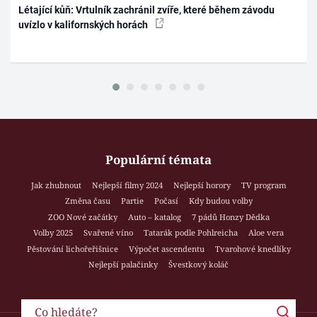
Létající kůň: Vrtulník zachránil zvíře, které během závodu
uvízlo v kalifornských horách
Populární témata
Jak zhubnout
Nejlepší filmy 2024
Nejlepší horory
TV program
Změna času
Partie
Počasí
Kdy budou volby
ZOO Nové začátky
Auto – katalog
7 pádů Honzy Dědka
Volby 2025
Svařené víno
Tatarák podle Pohlreicha
Aloe vera
Pěstování lichořeřišnice
Výpočet ascendentu
Tvarohové knedlíky
Nejlepší palačinky
Švestkový koláč