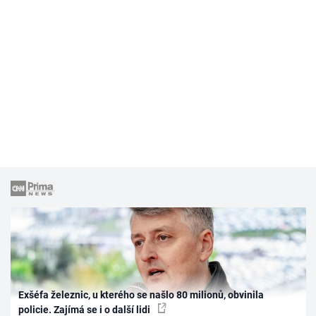
Exšéfa železnic, u kterého se našlo 80 milionů, obvinila
policie. Zajímá se i o další lidi