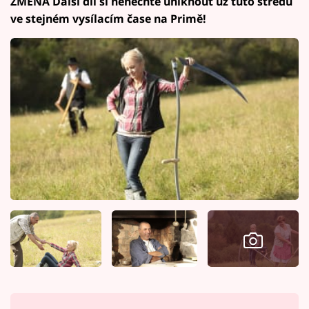
ZMĚNA Další díl si nenechte uniknout už tuto středu
ve stejném vysílacím čase na Primě!