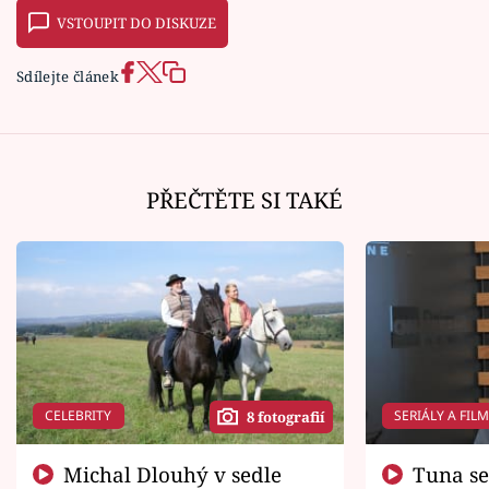
VSTOUPIT DO DISKUZE
Sdílejte článek
PŘEČTĚTE SI TAKÉ
CELEBRITY
SERIÁLY A FIL
8 fotografií
Michal Dlouhý v sedle
Tuna se chtěl vrátit domů.