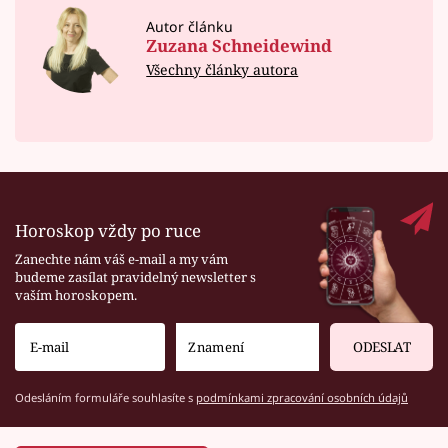
Autor článku
Zuzana Schneidewind
Všechny články autora
Horoskop vždy po ruce
Zanechte nám váš e-mail a my vám
budeme zasílat pravidelný newsletter s
vaším horoskopem.
ODESLAT
Odesláním formuláře souhlasíte s
podmínkami zpracování osobních údajů