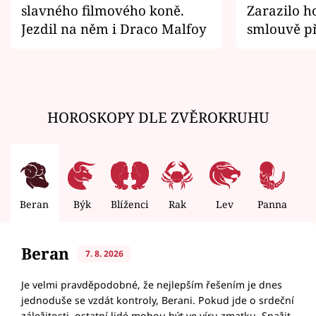
slavného filmového koně.
Zarazilo ho
Jezdil na něm i Draco Malfoy
smlouvě př
zemřít
HOROSKOPY DLE ZVĚROKRUHU
Beran
Býk
Blíženci
Rak
Lev
Panna
V
Beran
7. 8. 2026
Je velmi pravděpodobné, že nejlepším řešením je dnes
jednoduše se vzdát kontroly, Berani. Pokud jde o srdeční
záležitosti, ostatní lidé mohou být ve víru zmatku. Snažit