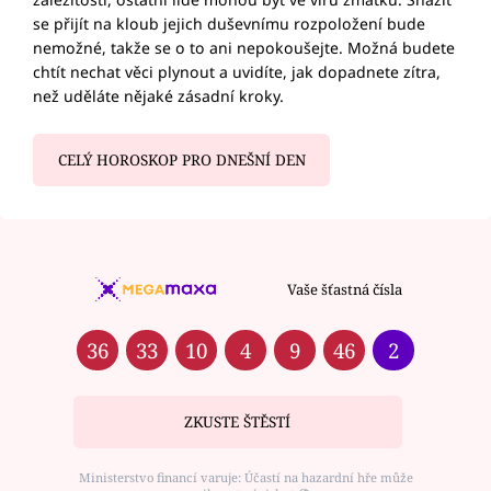
se přijít na kloub jejich duševnímu rozpoložení bude
nemožné, takže se o to ani nepokoušejte. Možná budete
chtít nechat věci plynout a uvidíte, jak dopadnete zítra,
než uděláte nějaké zásadní kroky.
CELÝ HOROSKOP PRO DNEŠNÍ DEN
Vaše šťastná čísla
36
33
10
4
9
46
2
ZKUSTE ŠTĚSTÍ
Ministerstvo financí varuje: Účastí na hazardní hře může