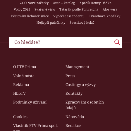
ZOO Nové začátky
Auto – katalog
7 pádů Honzy Dědka
Volby 2025
Svařené víno
Tatarák podle Pohlreicha
Aloe vera
Pěstování lichořeřišnice
Výpočet ascendentu
Tvarohové knedlíky
Nejlepší palačinky
Švestkový koláč
O FTV Prima
Management
Volná místa
Press
Reklama
Castingy a výzvy
HbbTV
Kontakty
Podmínky užívání
Zpracování osobních
údajů
Cookies
Nápověda
Vlastník FTV Prima spol.
Redakce
s r.o.