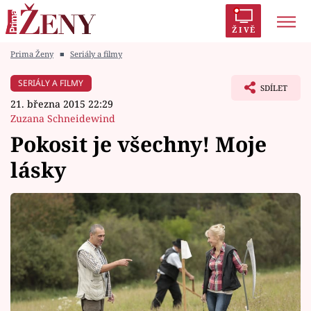
ŽIVĚ
Prima Ženy
■
Seriály a filmy
Trendy:
Polabí
Inspekce
Prostřeno!
AYTO?
SERIÁLY A FILMY
SDÍLET
Módní alarm
Zrádci
Proměny
21. března 2015 22:29
Zuzana Schneidewind
Pokosit je všechny! Moje
lásky
Témata
Celebrity
Vztahy
Seriály