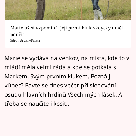
Horoskopy
Sledujte prima+
Marie už si vzpomíná. Její první kluk vždycky uměl
Filmový festival Karlovy Vary
poučit.
Zdroj: Archiv/Prima
Pořady
Marie se vydává na venkov, na místa, kde to v
Mámy sobě
mládí měla velmi ráda a kde se potkala s
Markem. Svým prvním klukem. Pozná ji
Přihlášení
vůbec? Bavte se dnes večer při sledování
osudů hlavních hrdinů Všech mých lásek. A
Sledujte nás
třeba se naučíte i kosit...