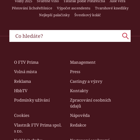
Volby 2025
Svařené víno
Tatarák podle Pohlreicha
Aloe vera
Pěstování lichořeřišnice
Výpočet ascendentu
Tvarohové knedlíky
Nejlepší palačinky
Švestkový koláč
O FTV Prima
Management
Volná místa
Press
Reklama
Castingy a výzvy
HbbTV
Kontakty
Podmínky užívání
Zpracování osobních
údajů
Cookies
Nápověda
Vlastník FTV Prima spol.
Redakce
s r.o.