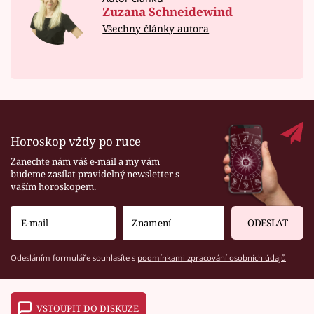
Zuzana Schneidewind
Všechny články autora
Horoskop vždy po ruce
Zanechte nám váš e-mail a my vám
budeme zasílat pravidelný newsletter s
vaším horoskopem.
ODESLAT
Odesláním formuláře souhlasíte s
podmínkami zpracování osobních údajů
VSTOUPIT DO DISKUZE