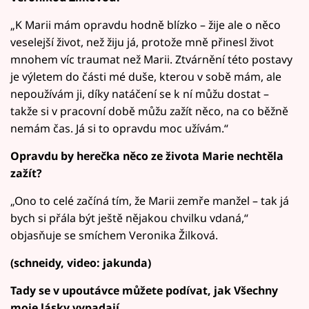
„K Marii mám opravdu hodně blízko – žije ale o něco
veselejší život, než žiju já, protože mně přinesl život
mnohem víc traumat než Marii. Ztvárnění této postavy
je výletem do části mé duše, kterou v sobě mám, ale
nepoužívám ji, díky natáčení se k ní můžu dostat –
takže si v pracovní době můžu zažít něco, na co běžně
nemám čas. Já si to opravdu moc užívám.“
Opravdu by herečka něco ze života Marie nechtěla
zažít?
„Ono to celé začíná tím, že Marii zemře manžel – tak já
bych si přála být ještě nějakou chvilku vdaná,“
objasňuje se smíchem Veronika Žilková.
(schneidy, video: jakunda)
Tady se v upoutávce můžete podívat, jak Všechny
moje lásky vypadají.