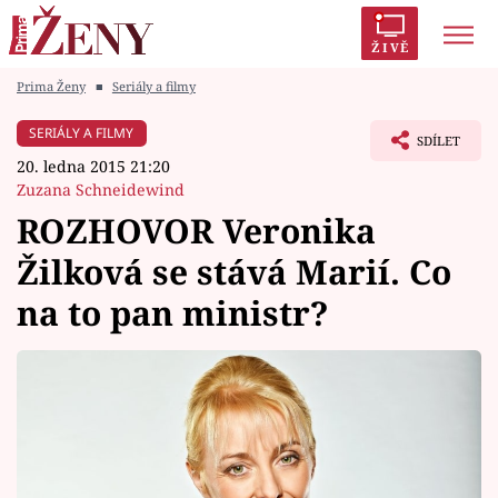
ŽIVĚ
Prima Ženy
■
Seriály a filmy
Trendy:
Polabí
Inspekce
Prostřeno!
AYTO?
SERIÁLY A FILMY
SDÍLET
Módní alarm
Zrádci
Proměny
20. ledna 2015 21:20
Zuzana Schneidewind
ROZHOVOR Veronika
Žilková se stává Marií. Co
Témata
na to pan ministr?
Celebrity
Vztahy
Seriály