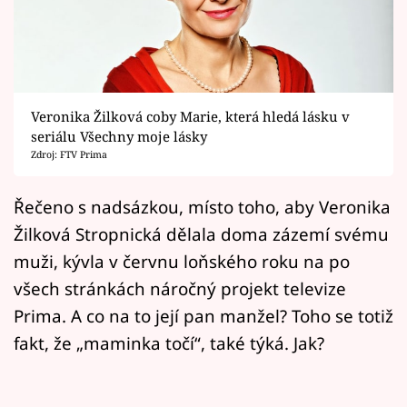
Horoskopy
Sledujte prima+
Filmový festival Karlovy Vary
Veronika Žilková coby Marie, která hledá lásku v
Pořady
seriálu Všechny moje lásky
Zdroj: FTV Prima
Mámy sobě
Řečeno s nadsázkou, místo toho, aby Veronika
Žilková Stropnická dělala doma zázemí svému
Přihlášení
muži, kývla v červnu loňského roku na po
všech stránkách náročný projekt televize
Sledujte nás
Prima. A co na to její pan manžel? Toho se totiž
fakt, že „maminka točí“, také týká. Jak?