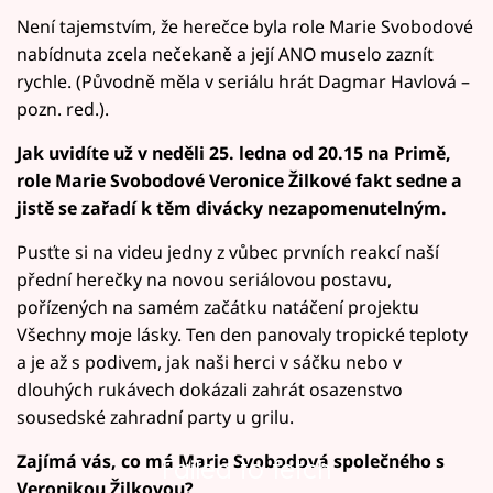
Není tajemstvím, že herečce byla role Marie Svobodové
nabídnuta zcela nečekaně a její ANO muselo zaznít
rychle. (Původně měla v seriálu hrát Dagmar Havlová –
pozn. red.).
Jak uvidíte už v neděli 25. ledna od 20.15 na Primě,
role Marie Svobodové Veronice Žilkové fakt sedne a
jistě se zařadí k těm divácky nezapomenutelným.
Pusťte si na videu jedny z vůbec prvních reakcí naší
přední herečky na novou seriálovou postavu,
pořízených na samém začátku natáčení projektu
Všechny moje lásky. Ten den panovaly tropické teploty
a je až s podivem, jak naši herci v sáčku nebo v
dlouhých rukávech dokázali zahrát osazenstvo
sousedské zahradní party u grilu.
Zajímá vás, co má Marie Svobodová společného s
Failed to fetch
Veronikou Žilkovou?