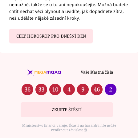
nemožné, takže se o to ani nepokoušejte. Možná budete
chtít nechat věci plynout a uvidíte, jak dopadnete zítra,
než uděláte nějaké zásadní kroky.
CELÝ HOROSKOP PRO DNEŠNÍ DEN
Vaše šťastná čísla
36
33
10
4
9
46
2
ZKUSTE ŠTĚSTÍ
Ministerstvo financí varuje: Účastí na hazardní hře může
vzniknout závislost ⑱