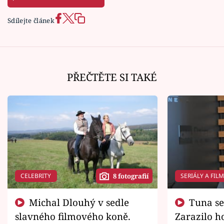
Sdílejte článek
PŘEČTĚTE SI TAKÉ
CELEBRITY
SERIÁLY A FIL
8 fotografií
Michal Dlouhý v sedle
Tuna se chtěl vrátit domů.
slavného filmového koně.
Zarazilo ho