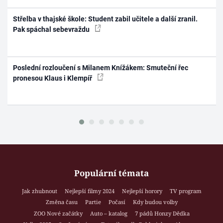
Střelba v thajské škole: Student zabil učitele a další zranil.
Pak spáchal sebevraždu
Poslední rozloučení s Milanem Knížákem: Smuteční řec
pronesou Klaus i Klempíř
Populární témata
Jak zhubnout
Nejlepší filmy 2024
Nejlepší horory
TV program
Změna času
Partie
Počasí
Kdy budou volby
ZOO Nové začátky
Auto – katalog
7 pádů Honzy Dědka