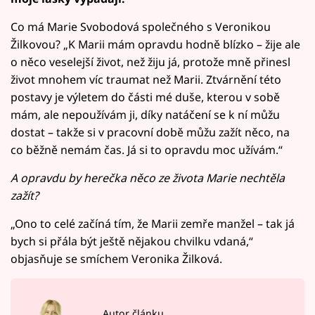
Co má Marie Svobodová společného s Veronikou
Žilkovou? „K Marii mám opravdu hodně blízko – žije ale
o něco veselejší život, než žiju já, protože mně přinesl
život mnohem víc traumat než Marii. Ztvárnění této
postavy je výletem do části mé duše, kterou v sobě
mám, ale nepoužívám ji, díky natáčení se k ní můžu
dostat – takže si v pracovní době můžu zažít něco, na
co běžně nemám čas. Já si to opravdu moc užívám.“
A opravdu by herečka něco ze života Marie nechtěla
zažít?
„Ono to celé začíná tím, že Marii zemře manžel – tak já
bych si přála být ještě nějakou chvilku vdaná,“
objasňuje se smíchem Veronika Žilková.
Autor článku