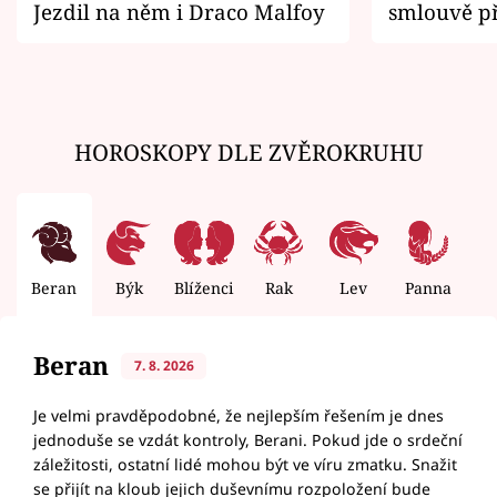
Jezdil na něm i Draco Malfoy
smlouvě př
zemřít
HOROSKOPY DLE ZVĚROKRUHU
Beran
Býk
Blíženci
Rak
Lev
Panna
V
Beran
7. 8. 2026
Je velmi pravděpodobné, že nejlepším řešením je dnes
jednoduše se vzdát kontroly, Berani. Pokud jde o srdeční
záležitosti, ostatní lidé mohou být ve víru zmatku. Snažit
se přijít na kloub jejich duševnímu rozpoložení bude