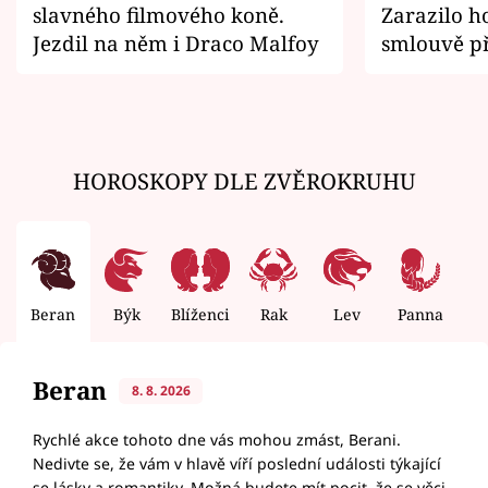
slavného filmového koně.
Zarazilo ho
Jezdil na něm i Draco Malfoy
smlouvě př
zemřít
HOROSKOPY DLE ZVĚROKRUHU
Beran
Býk
Blíženci
Rak
Lev
Panna
V
Beran
8. 8. 2026
Rychlé akce tohoto dne vás mohou zmást, Berani.
Nedivte se, že vám v hlavě víří poslední události týkající
se lásky a romantiky. Možná budete mít pocit, že se věci