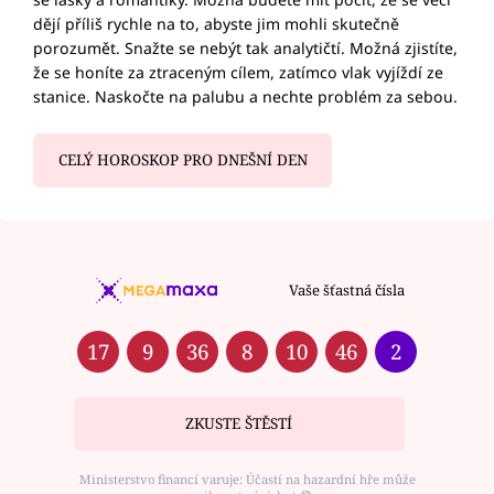
dějí příliš rychle na to, abyste jim mohli skutečně
porozumět. Snažte se nebýt tak analytičtí. Možná zjistíte,
že se honíte za ztraceným cílem, zatímco vlak vyjíždí ze
stanice. Naskočte na palubu a nechte problém za sebou.
CELÝ HOROSKOP PRO DNEŠNÍ DEN
Vaše šťastná čísla
17
9
36
8
10
46
2
ZKUSTE ŠTĚSTÍ
Ministerstvo financí varuje: Účastí na hazardní hře může