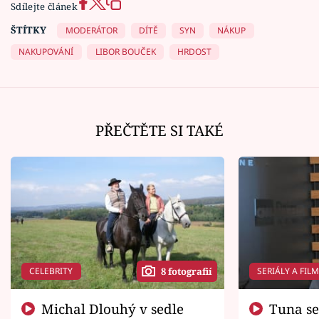
Sdílejte článek
ŠTÍTKY
MODERÁTOR
DÍTĚ
SYN
NÁKUP
NAKUPOVÁNÍ
LIBOR BOUČEK
HRDOST
PŘEČTĚTE SI TAKÉ
CELEBRITY
SERIÁLY A FIL
8 fotografií
Michal Dlouhý v sedle
Tuna se chtěl vrátit domů.