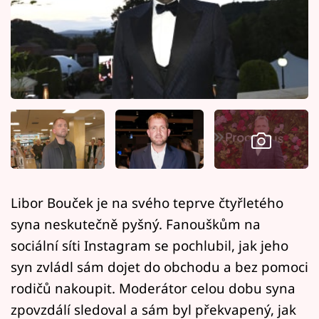
Horoskopy
Sledujte prima+
Filmový festival Karlovy Vary
Pořady
Mámy sobě
Přihlášení
Libor Bouček je na svého teprve čtyřletého
syna neskutečně pyšný. Fanouškům na
Sledujte nás
sociální síti Instagram se pochlubil, jak jeho
syn zvládl sám dojet do obchodu a bez pomoci
rodičů nakoupit. Moderátor celou dobu syna
zpovzdálí sledoval a sám byl překvapený, jak