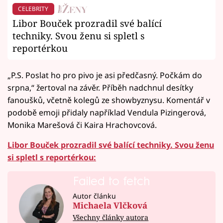
CELEBRITY
Libor Bouček prozradil své balící
techniky. Svou ženu si spletl s
reportérkou
„P.S. Poslat ho pro pivo je asi předčasný. Počkám do
srpna,“ žertoval na závěr. Příběh nadchnul desítky
fanoušků, včetně kolegů ze showbyznysu. Komentář v
podobě emoji přidaly například Vendula Pizingerová,
Monika Marešová či Kaira Hrachovcová.
Libor Bouček prozradil své balící techniky. Svou ženu
si spletl s reportérkou:
Failed to fetch
Autor článku
Michaela Vlčková
Všechny články autora