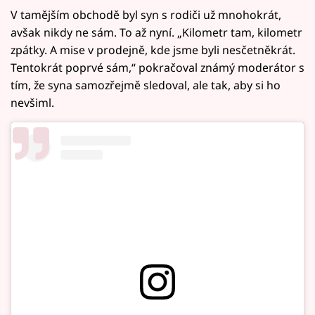
V tamějším obchodě byl syn s rodiči už mnohokrát,
avšak nikdy ne sám. To až nyní. „Kilometr tam, kilometr
zpátky. A mise v prodejně, kde jsme byli nesčetněkrát.
Tentokrát poprvé sám,“ pokračoval známý moderátor s
tím, že syna samozřejmě sledoval, ale tak, aby si ho
nevšiml.