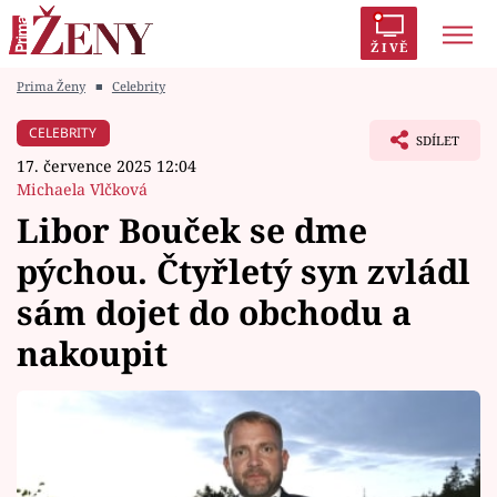
ŽIVĚ
Prima Ženy
■
Celebrity
Trendy:
Polabí
Inspekce
Prostřeno!
AYTO?
CELEBRITY
SDÍLET
Módní alarm
Zrádci
Proměny
17. července 2025 12:04
Michaela Vlčková
Libor Bouček se dme
pýchou. Čtyřletý syn zvládl
Témata
sám dojet do obchodu a
Celebrity
nakoupit
Vztahy
Seriály