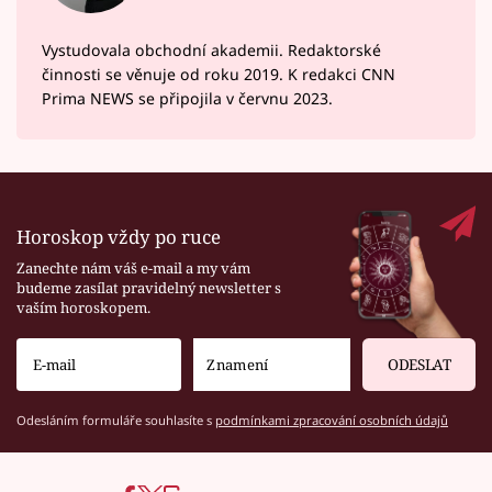
Vystudovala obchodní akademii. Redaktorské
činnosti se věnuje od roku 2019. K redakci CNN
Prima NEWS se připojila v červnu 2023.
Horoskop vždy po ruce
Zanechte nám váš e-mail a my vám
budeme zasílat pravidelný newsletter s
vaším horoskopem.
ODESLAT
Odesláním formuláře souhlasíte s
podmínkami zpracování osobních údajů