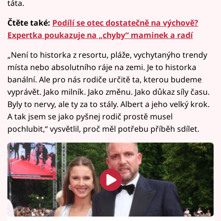
táta.
Čtěte také:
Podílí se otec dostatečně na výchově?
Expertka poukazuje na „chyby“ maminek a radí
„Není to historka z resortu, pláže, vychytanýho trendy
místa nebo absolutního ráje na zemi. Je to historka
banální. Ale pro nás rodiče určitě ta, kterou budeme
vyprávět. Jako milník. Jako změnu. Jako důkaz síly času.
Byly to nervy, ale ty za to stály. Albert a jeho velký krok.
A tak jsem se jako pyšnej rodič prostě musel
pochlubit,“ vysvětlil, proč měl potřebu příběh sdílet.