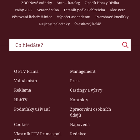
ZOO Nové začátky
Auto – katalog
7 pádů Honzy Dědka
Volby 2025
Svařené víno
Tatarák podle Pohlreicha
Aloe vera
Pěstování lichořeřišnice
Výpočet ascendentu
Tvarohové knedlíky
Nejlepší palačinky
Švestkový koláč
O FTV Prima
Management
Volná místa
Press
Reklama
Castingy a výzvy
HbbTV
Kontakty
Podmínky užívání
Zpracování osobních
údajů
Cookies
Nápověda
Vlastník FTV Prima spol.
Redakce
s r.o.