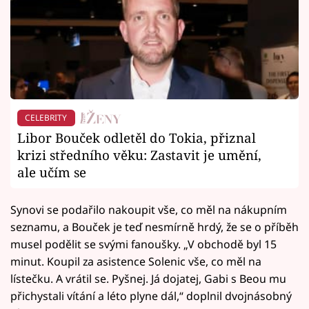
CELEBRITY
Libor Bouček odletěl do Tokia, přiznal
krizi středního věku: Zastavit je umění,
ale učím se
Synovi se podařilo nakoupit vše, co měl na nákupním
seznamu, a Bouček je teď nesmírně hrdý, že se o příběh
musel podělit se svými fanoušky. „V obchodě byl 15
minut. Koupil za asistence Solenic vše, co měl na
lístečku. A vrátil se. Pyšnej. Já dojatej, Gabi s Beou mu
přichystali vítání a léto plyne dál,“ doplnil dvojnásobný