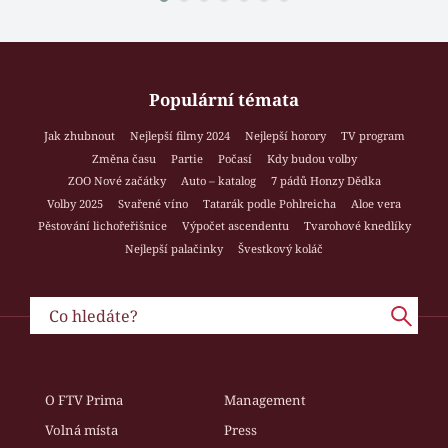
Populární témata
Jak zhubnout
Nejlepší filmy 2024
Nejlepší horory
TV program
Změna času
Partie
Počasí
Kdy budou volby
ZOO Nové začátky
Auto – katalog
7 pádů Honzy Dědka
Volby 2025
Svařené víno
Tatarák podle Pohlreicha
Aloe vera
Pěstování lichořeřišnice
Výpočet ascendentu
Tvarohové knedlíky
Nejlepší palačinky
Švestkový koláč
O FTV Prima
Management
Volná místa
Press