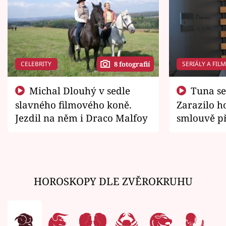
CELEBRITY
SERIÁLY A FIL
8 fotografií
Michal Dlouhý v sedle
Tuna se chtěl vrátit domů.
slavného filmového koně.
Zarazilo ho
Jezdil na něm i Draco Malfoy
smlouvě př
zemřít
HOROSKOPY DLE ZVĚROKRUHU