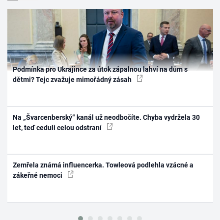
Podmínka pro Ukrajince za útok zápalnou lahví na dům s
dětmi? Tejc zvažuje mimořádný zásah
Na „Švarcenberský“ kanál už neodbočíte. Chyba vydržela 30
let, teď ceduli celou odstraní
Zemřela známá influencerka. Towleová podlehla vzácné a
zákeřné nemoci