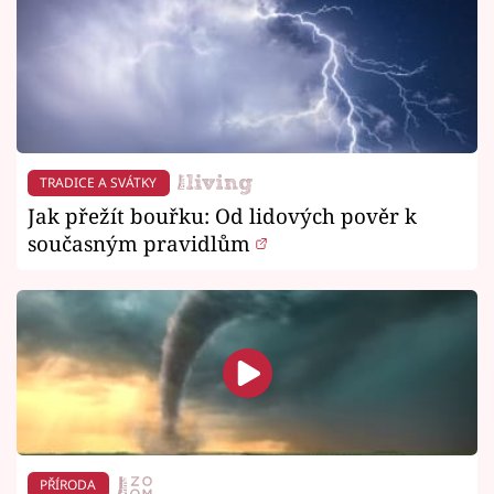
TRADICE A SVÁTKY
Jak přežít bouřku: Od lidových pověr k
současným pravidlům
PŘÍRODA