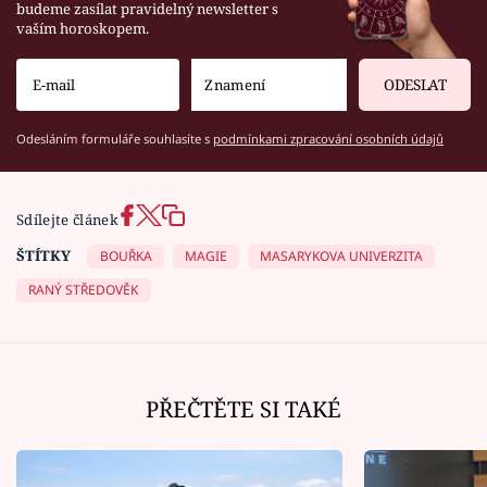
budeme zasílat pravidelný newsletter s
vaším horoskopem.
ODESLAT
Odesláním formuláře souhlasíte s
podmínkami zpracování osobních údajů
Sdílejte článek
ŠTÍTKY
BOUŘKA
MAGIE
MASARYKOVA UNIVERZITA
RANÝ STŘEDOVĚK
PŘEČTĚTE SI TAKÉ