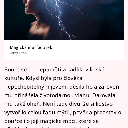
Horoskopy
Sledujte prima+
Filmový festival Karlovy Vary
Pořady
Magická moc bouřek
Zdroj: iStock
Mámy sobě
Bouře se od nepaměti zrcadlila v lidské
Přihlášení
kultuře. Kdysi byla pro člověka
nepochopitelným jevem, děsila ho a zároveň
mu přinášela životodárnou vláhu. Darovala
Sledujte nás
mu také oheň. Není tedy divu, že si lidstvo
vytvořilo celou řadu mýtů, pověr a představ o
bouřce i o její magické moci, které se