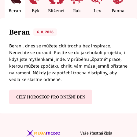
Beran
Býk
Blíženci
Rak
Lev
Panna
V
Beran
6. 8. 2026
Berani, dnes se můžete cítit trochu bez inspirace.
Nenechte se odradit. Pusťte se do jakéhokoli projektu, i
když jste myšlenkami jinde. V průběhu „špatné“ práce,
kterou můžete zpočátku chrlit, vám múza jemně přistane
na rameni. Někdy je zapotřebí trocha disciplíny, aby
vedla ke slastné odměně.
CELÝ HOROSKOP PRO DNEŠNÍ DEN
Vaše šťastná čísla