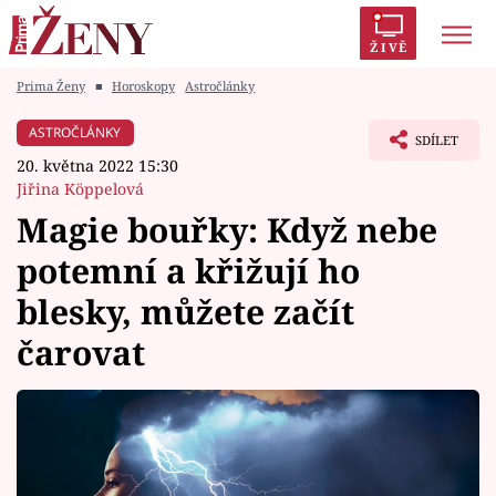
ŽIVĚ
Prima Ženy
■
Horoskopy
Astročlánky
Trendy:
Polabí
Inspekce
Prostřeno!
AYTO?
ASTROČLÁNKY
SDÍLET
Módní alarm
Zrádci
Proměny
20. května 2022 15:30
Jiřina Köppelová
Magie bouřky: Když nebe
potemní a křižují ho
Témata
blesky, můžete začít
Celebrity
čarovat
Vztahy
Seriály