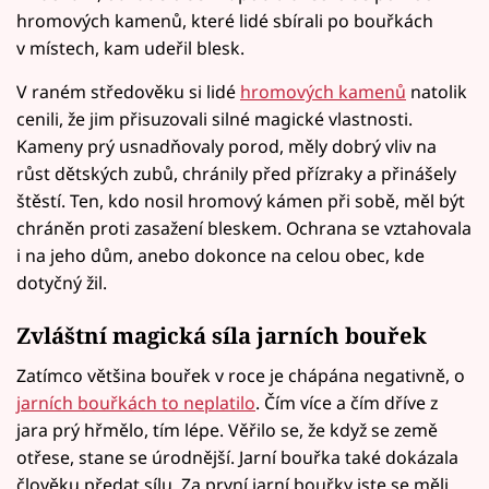
hromových kamenů, které lidé sbírali po bouřkách
v místech, kam udeřil blesk.
V raném středověku si lidé
hromových kamenů
natolik
cenili, že jim přisuzovali silné magické vlastnosti.
Kameny prý usnadňovaly porod, měly dobrý vliv na
růst dětských zubů, chránily před přízraky a přinášely
štěstí. Ten, kdo nosil hromový kámen při sobě, měl být
chráněn proti zasažení bleskem. Ochrana se vztahovala
i na jeho dům, anebo dokonce na celou obec, kde
dotyčný žil.
Zvláštní magická síla jarních bouřek
Zatímco většina bouřek v roce je chápána negativně, o
jarních bouřkách to neplatilo
. Čím více a čím dříve z
jara prý hřmělo, tím lépe. Věřilo se, že když se země
otřese, stane se úrodnější. Jarní bouřka také dokázala
člověku předat sílu. Za první jarní bouřky jste se měli