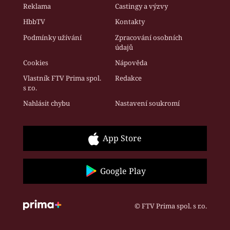
Reklama
Castingy a výzvy
HbbTV
Kontakty
Podmínky užívání
Zpracování osobních
údajů
Cookies
Nápověda
Vlastník FTV Prima spol.
Redakce
s r.o.
Nahlásit chybu
Nastavení soukromí
App Store
Google Play
© FTV Prima spol. s r.o.