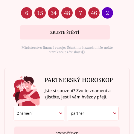
6
15
34
48
7
46
2
ZKUSTE ŠTĚSTÍ
Ministerstvo financí varuje: Účastí na hazardní hře může
vzniknout závislost ⑱
PARTNERSKÝ HOROSKOP
Jste si souzení? Zvolte znamení a
zjistěte, jestli vám hvězdy přejí.
VYPOČÍTAT