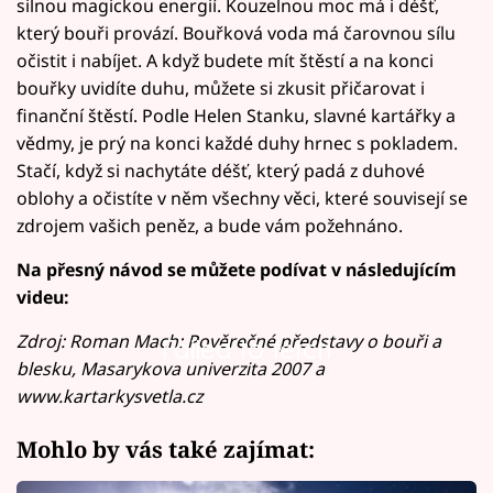
silnou magickou energií. Kouzelnou moc má i déšť,
který bouři provází. Bouřková voda má čarovnou sílu
očistit i nabíjet. A když budete mít štěstí a na konci
bouřky uvidíte duhu, můžete si zkusit přičarovat i
finanční štěstí. Podle Helen Stanku, slavné kartářky a
vědmy, je prý na konci každé duhy hrnec s pokladem.
Stačí, když si nachytáte déšť, který padá z duhové
oblohy a očistíte v něm všechny věci, které souvisejí se
zdrojem vašich peněz, a bude vám požehnáno.
Na přesný návod se můžete podívat v následujícím
videu:
Zdroj: Roman Mach: Pověrečné představy o bouři a
Failed to fetch
blesku, Masarykova univerzita 2007 a
www.kartarkysvetla.cz
Mohlo by vás také zajímat: