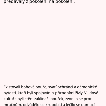
předávaly z pokolení na pokolení.
Existovali bohové bouře, svatí ochránci a démonické
bytosti, kteří byli spojováni s přírodními živly. V lidové
kultuře byli ctěni zaklínači bouřek, zvonilo se proti
mračnům, odvádělo se krupobití a léčilo se pomocí