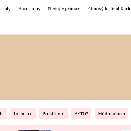
eriály
Horoskopy
Sledujte prima+
Filmový festival Karl
Celebrity
Recept
MÓDA A KRÁSA
HLAVNÍ JÍ
VZTAHY A SEX
SLADKÉ
PRIMA MAMINKA
ZDRAVÉ
bí
Inspekce
Prostřeno!
AYTO?
Módní alarm
Fresh
Living
RECEPTY
BYDLENÍ