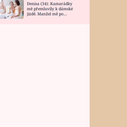
Denisa (34): Kamarádky
mě přemluvily k dámské
jízdě. Manžel mě po
návratu zaskočil