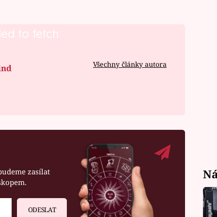
led to fetch
Všechny články autora
ind
budeme zasílat
Ná
oskopem.
ODESLAT