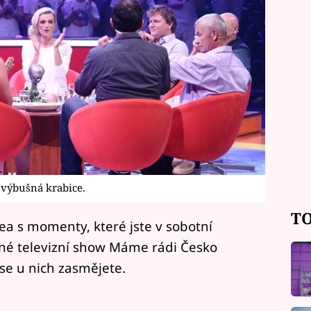
 výbušná krabice.
TO
a s momenty, které jste v sobotní
vné televizní show Máme rádi Česko
 se u nich zasmějete.