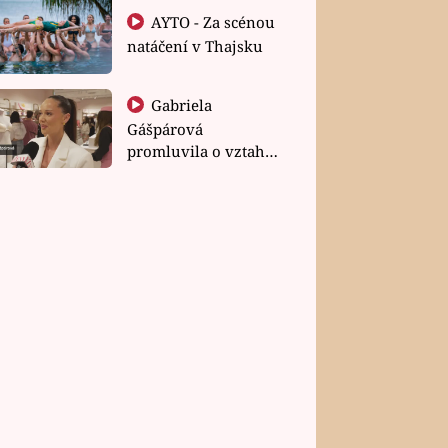
AYTO - Za scénou
natáčení v Thajsku
Gabriela
Gášpárová
promluvila o vztahu
a zakládání rodiny