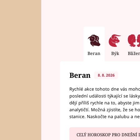
Beran
Býk
Blíže
Beran
8. 8. 2026
Rychlé akce tohoto dne vás mohou
poslední události týkající se lás
dějí příliš rychle na to, abyste 
analytičtí. Možná zjistíte, že se 
stanice. Naskočte na palubu a n
CELÝ HOROSKOP PRO DNEŠNÍ 