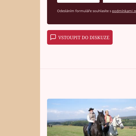
Odesláním formuláře souhlasíte s
podmínkami zp
VSTOUPIT DO DISKUZE