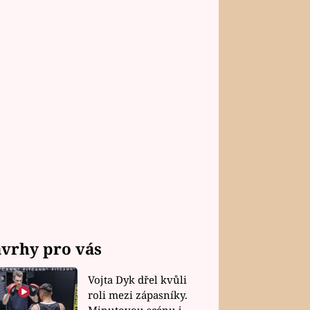
vrhy pro vás
Vojta Dyk dřel kvůli
roli mezi zápasníky.
Minutovou scénu jel