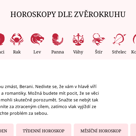
HOROSKOPY DLE ZVĚROKRUHU
nci
Rak
Lev
Panna
Váhy
Štír
Střelec
K
 zmást, Berani. Nedivte se, že vám v hlavě víří
ky a romantiky. Možná budete mít pocit, že se věci
jim mohli skutečně porozumět. Snažte se nebýt tak
honíte za ztraceným cílem, zatímco vlak vyjíždí ze
echte problém za sebou.
DEN
TÝDENNÍ HOROSKOP
MĚSÍČNÍ HOROSKOP