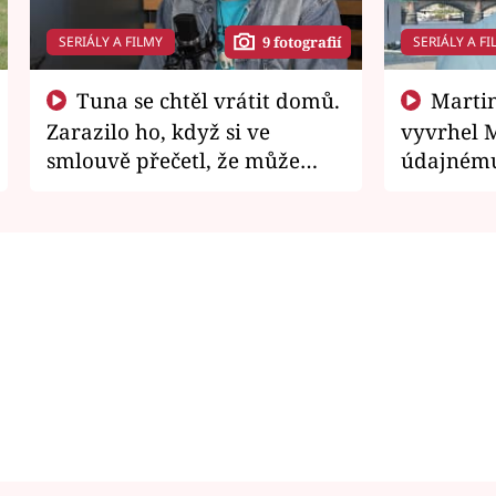
SERIÁLY A FILMY
SERIÁLY A FI
9 fotografií
Tuna se chtěl vrátit domů.
Martin Písařík jako
Zarazilo ho, když si ve
vyvrhel 
smlouvě přečetl, že může
údajnému
zemřít
je v nemil