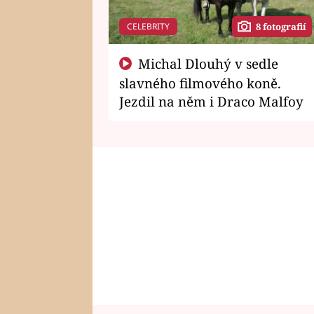
CELEBRITY
8 fotografií
Michal Dlouhý v sedle
slavného filmového koně.
Jezdil na něm i Draco Malfoy