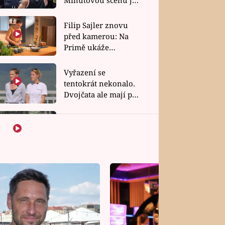
bez dubla
Filip Sajler znovu
před kamerou: Na
Primě ukáže
poctivou kuchyni i
rychlé recepty
Vyřazení se
tentokrát nekonalo.
Dvojčata ale mají po
uzavření třetí etapy
závodu nůž na krku
Šok v Kambodži.
Favoritky Chicas
končí, závod ukázal
svou nejtvrdší tvář