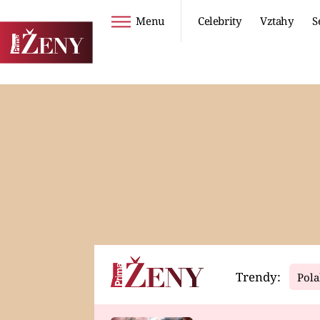
Menu
Celebrity
Vztahy
S
Seriály
Životní styl
ZOO
DIETY A HUBNUTÍ
PROSTŘENO!
CESTOVÁNÍ A
DOVOLENÁ
DUCH
ZDRAVÍ
Trendy:
Pola
Horoskopy
Video
ASTROČLÁNKY
SERIÁLY