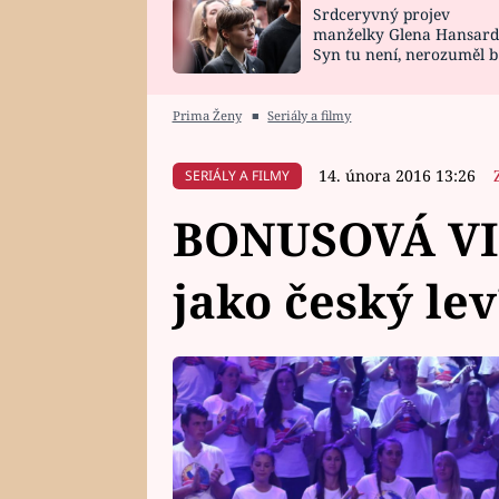
Srdceryvný projev
SNÁŘ
CELEBRITY
manželky Glena Hansard
Syn tu není, nerozuměl b
HOROSKOP NA
VAŘENÍ
tomu, vysvětlila
ROK 2023
Prima Ženy
■
Seriály a filmy
14. února 2016 13:26
SERIÁLY A FILMY
BONUSOVÁ VI
jako český lev