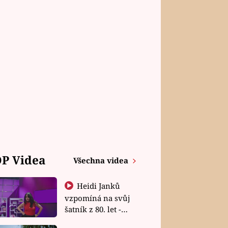
P Videa
Všechna videa
Heidi Janků
vzpomíná na svůj
šatník z 80. let -
Shopaholičky