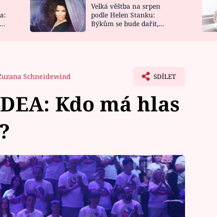
Velká věštba na srpen
NOVINKY
ZAHRADA
a:
podle Helen Stanku:
y
Býkům se bude dařit,
VIDEORECEPTY
DESIGN
Vodnáře čeká jízda
Zuzana Schneidewind
SDÍLET
DEA: Kdo má hlas
?