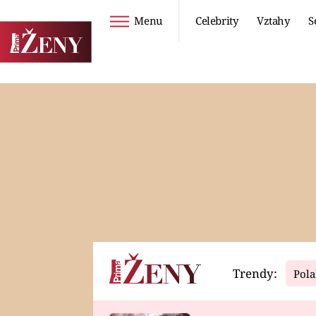
Menu
Celebrity
Vztahy
S
Seriály
Životní styl
ZOO
DIETY A HUBNUTÍ
PROSTŘENO!
CESTOVÁNÍ A
DOVOLENÁ
DUCH
ZDRAVÍ
Trendy:
Pola
Horoskopy
Video
ASTROČLÁNKY
SERIÁLY