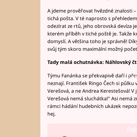
A jdeme prověřovat hvězdné znalosti – 
tichá pošta. V té naprosto s přehledem
odezírat ze rtů, jeho obrovská devíza j
kterém příběh v tiché poště je. Takže k
domyslí. A většina toho je správně! D
svůj tým skoro maximální možný počet
Tady malá ochutnávka: Náhlovský čte 
Týmu Fanánka se překvapivě daří i pře
Fai
neznají. František Ringo Čech si půlku 
Verešová, a ne Andrea Kerestešová! V j
Verešová nemá sluchátka!" Asi nemá zr
rámci hádání hudebních ukázek nepozná
hej.
Fai