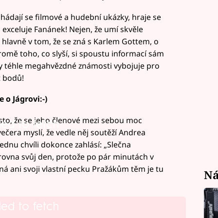
hádají se filmové a hudební ukázky, hraje se
 exceluje Fanánek! Nejen, že umí skvěle
e hlavně v tom, že se zná s Karlem Gottem, o
romě toho, co slyší, si spoustu informací sám
íky téhle megahvězdné známosti vybojuje pro
 bodů!
o Jágrovi:-)
sto, že se jeho členové mezi sebou moc
led to fetch
večera myslí, že vedle něj soutěží Andrea
ednu chvíli dokonce zahlásí: „Slečna
ovna svůj den, protože po pár minutách v
 ani svoji vlastní pecku Pražákům těm je tu
Ná
led to fetch