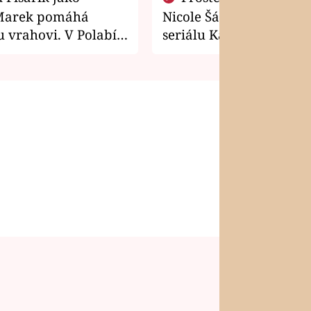
Marek pomáhá
Nicole Šáchová získala r
 vrahovi. V Polabí
seriálu Kamarádi
osti