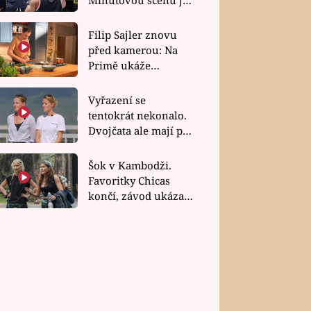
bez dubla
Filip Sajler znovu
před kamerou: Na
Primě ukáže
poctivou kuchyni i
rychlé recepty
Vyřazení se
tentokrát nekonalo.
Dvojčata ale mají po
uzavření třetí etapy
závodu nůž na krku
Šok v Kambodži.
Favoritky Chicas
končí, závod ukázal
svou nejtvrdší tvář