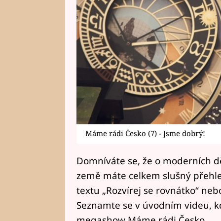
Máme rádi Česko (7) - Jsme dobrý!
Domníváte se, že o moderních d
země máte celkem slušný přehled
textu „Rozvírej se rovnátko“ neb
Seznamte se v úvodním videu, kd
megashow Máme rádi Česko.