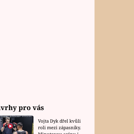
vrhy pro vás
Vojta Dyk dřel kvůli
roli mezi zápasníky.
Minutovou scénu jel