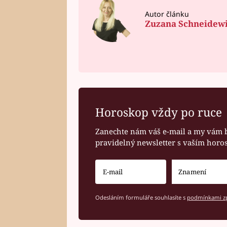
Autor článku
Zuzana Schneidew
Horoskop vždy po ruce
Zanechte nám váš e-mail a my vám 
pravidelný newsletter s vaším hor
Odesláním formuláře souhlasíte s
podmínkami zp