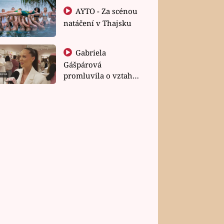
AYTO - Za scénou
natáčení v Thajsku
Gabriela
Gášpárová
promluvila o vztahu
a zakládání rodiny