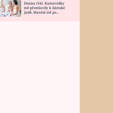
Denisa (34): Kamarádky
mě přemluvily k dámské
jízdě. Manžel mě po
návratu zaskočil