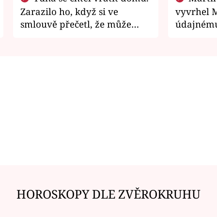
Zarazilo ho, když si ve
vyvrhel 
smlouvě přečetl, že může
údajnému
zemřít
je v nemil
HOROSKOPY DLE ZVĚROKRUHU