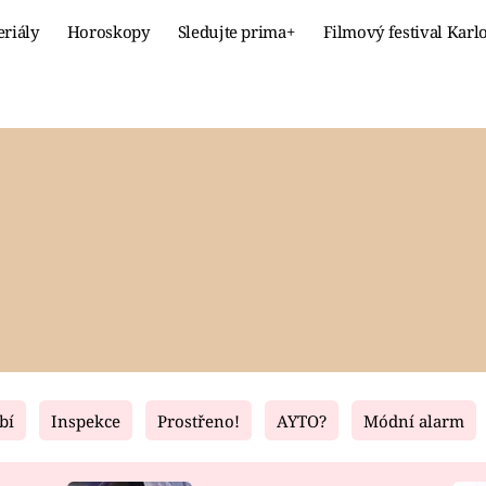
eriály
Horoskopy
Sledujte prima+
Filmový festival Karl
Celebrity
Recept
MÓDA A KRÁSA
HLAVNÍ JÍ
VZTAHY A SEX
SLADKÉ
PRIMA MAMINKA
ZDRAVÉ
bí
Inspekce
Prostřeno!
AYTO?
Módní alarm
Fresh
Living
RECEPTY
BYDLENÍ