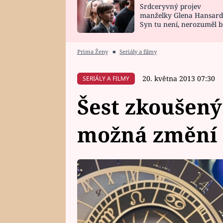
Srdceryvný projev
SNÁŘ
CELEBRITY
manželky Glena Hansard
Syn tu není, nerozuměl b
HOROSKOP NA
VAŘENÍ
tomu, vysvětlila
ROK 2023
Prima Ženy
■
Seriály a filmy
20. května 2013 07:30
SERIÁLY A FILMY
Šest zkoušený
možná změní 