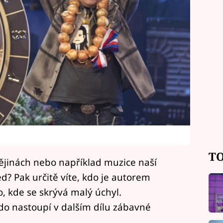
TO
ějinách nebo například muzice naší
? Pak určitě víte, kdo je autorem
o, kde se skrývá malý úchyl.
o nastoupí v dalším dílu zábavné