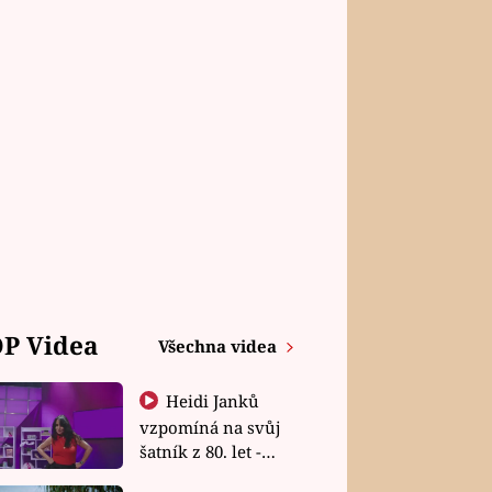
P Videa
Všechna videa
Heidi Janků
vzpomíná na svůj
šatník z 80. let -
Shopaholičky