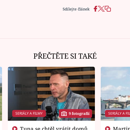
Sdílejte článek
PŘEČTĚTE SI TAKÉ
SERIÁLY A FILMY
SERIÁLY A FI
9 fotografií
Tuna se chtěl vrátit domů.
Martin Písařík jako