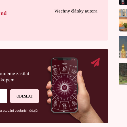
Všechny články autora
ind
budeme zasílat
oskopem.
ODESLAT
racování osobních údajů