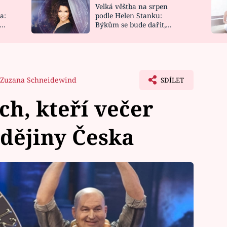
Velká věštba na srpen
NOVINKY
ZAHRADA
a:
podle Helen Stanku:
y
Býkům se bude dařit,
VIDEORECEPTY
DESIGN
Vodnáře čeká jízda
Zuzana Schneidewind
SDÍLET
ch, kteří večer
dějiny Česka