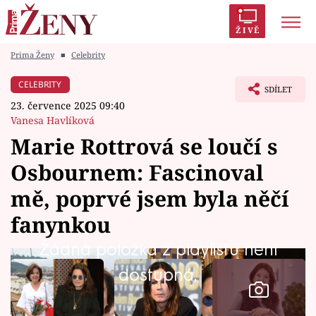
ŽIVĚ
Prima Ženy
■
Celebrity
Trendy:
Polabí
Inspekce
Prostřeno!
AYTO?
CELEBRITY
SDÍLET
Módní alarm
Zrádci
Proměny
23. července 2025 09:40
Vanesa Havlíková
Marie Rottrová se loučí s
Osbournem: Fascinoval
Témata
mě, poprvé jsem byla něčí
Celebrity
fanynkou
Žádná položka z playlistu není
Vztahy
dostupná.
Seriály