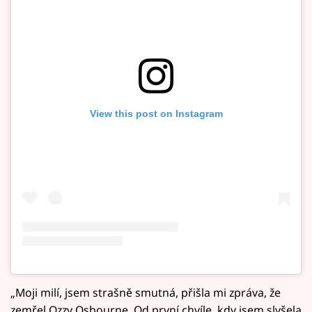
View this post on Instagram
„Moji milí, jsem strašně smutná, přišla mi zpráva, že
zemřel Ozzy Osbourne. Od první chvíle, kdy jsem slyšela