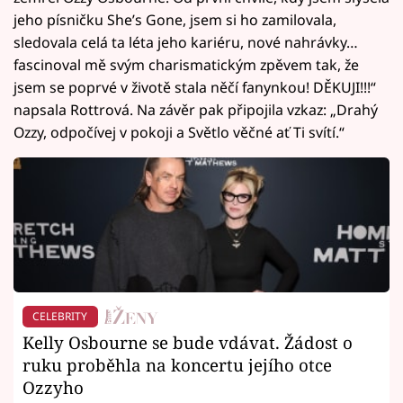
jeho písničku She’s Gone, jsem si ho zamilovala,
sledovala celá ta léta jeho kariéru, nové nahrávky…
fascinoval mě svým charismatickým zpěvem tak, že
jsem se poprvé v životě stala něčí fanynkou! DĚKUJI!!!“
napsala Rottrová. Na závěr pak připojila vzkaz: „Drahý
Ozzy, odpočívej v pokoji a Světlo věčné ať Ti svítí.“
CELEBRITY
Kelly Osbourne se bude vdávat. Žádost o
ruku proběhla na koncertu jejího otce
Ozzyho