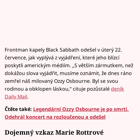
Frontman kapely Black Sabbath odešel v úterý 22.
července, jak vyplývá z vyjádření, které jeho blízcí
poskytli americkým médiím. „S větším zármutkem, než
dokážou slova vyjádřit, musíme oznámit, že dnes ráno
zemřel náš milovaný Ozzy Osbourne. Byl se svou
rodinou a obklopen láskou,“ cituje pozůstalé
deník
Daily Mail
.
Čtěte také:
Legendární Ozzy Osbourne je po smrti.
Odehrál koncert na rozloučenou a odešel
Dojemný vzkaz Marie Rottrové