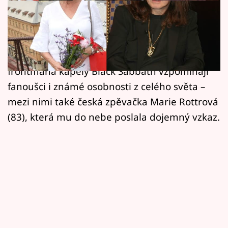
Horoskopy
Celý svět zasáhla smutná zpráva o úmrtí
Sledujte prima+
legendárního hudebníka Ozzyho Osbourna,
Filmový festival Karlovy Vary
který navždy odešel ve věku 76 let. Na
frontmana kapely Black Sabbath vzpomínají
Pořady
fanoušci i známé osobnosti z celého světa –
mezi nimi také česká zpěvačka Marie Rottrová
Mámy sobě
(83), která mu do nebe poslala dojemný vzkaz.
Přihlášení
Sledujte nás