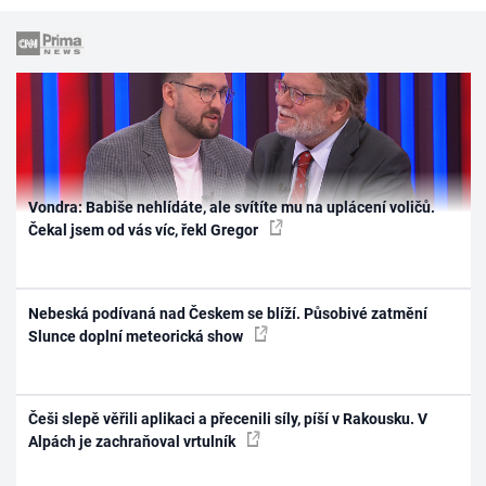
Vondra: Babiše nehlídáte, ale svítíte mu na uplácení voličů.
Čekal jsem od vás víc, řekl Gregor
Nebeská podívaná nad Českem se blíží. Působivé zatmění
Slunce doplní meteorická show
Češi slepě věřili aplikaci a přecenili síly, píší v Rakousku. V
Alpách je zachraňoval vrtulník