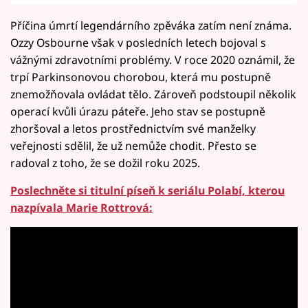
Příčina úmrtí legendárního zpěváka zatím není známa.
Ozzy Osbourne však v posledních letech bojoval s
vážnými zdravotními problémy. V roce 2020 oznámil, že
trpí Parkinsonovou chorobou, která mu postupně
znemožňovala ovládat tělo. Zároveň podstoupil několik
operací kvůli úrazu páteře. Jeho stav se postupně
zhoršoval a letos prostřednictvím své manželky
veřejnosti sdělil, že už nemůže chodit. Přesto se
radoval z toho, že se dožil roku 2025.
Poslechněte si titulní píseň k seriálu Polabí, kterou
nazpívala Marie Rottrová: