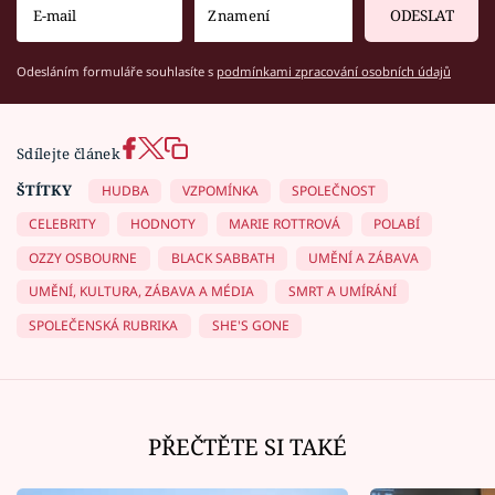
ODESLAT
Odesláním formuláře souhlasíte s
podmínkami zpracování osobních údajů
Sdílejte článek
ŠTÍTKY
HUDBA
VZPOMÍNKA
SPOLEČNOST
CELEBRITY
HODNOTY
MARIE ROTTROVÁ
POLABÍ
OZZY OSBOURNE
BLACK SABBATH
UMĚNÍ A ZÁBAVA
UMĚNÍ, KULTURA, ZÁBAVA A MÉDIA
SMRT A UMÍRÁNÍ
SPOLEČENSKÁ RUBRIKA
SHE'S GONE
PŘEČTĚTE SI TAKÉ