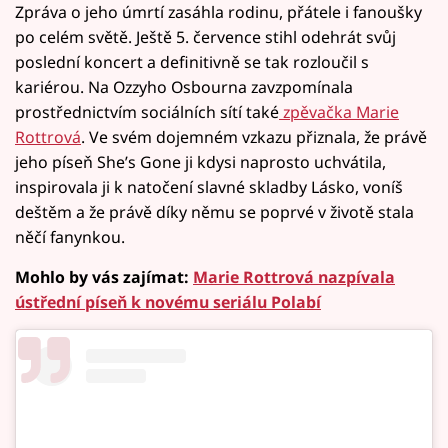
Zpráva o jeho úmrtí zasáhla rodinu, přátele i fanoušky
po celém světě. Ještě 5. července stihl odehrát svůj
poslední koncert a definitivně se tak rozloučil s
kariérou. Na Ozzyho Osbourna zavzpomínala
prostřednictvím sociálních sítí také
zpěvačka Marie
Rottrová
. Ve svém dojemném vzkazu přiznala, že právě
jeho píseň She’s Gone ji kdysi naprosto uchvátila,
inspirovala ji k natočení slavné skladby Lásko, voníš
deštěm a že právě díky němu se poprvé v životě stala
něčí fanynkou.
Mohlo by vás zajímat:
Marie Rottrová nazpívala
ústřední píseň k novému seriálu Polabí