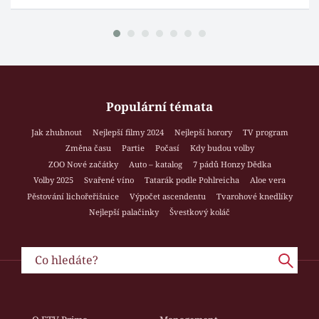
Populární témata
Jak zhubnout
Nejlepší filmy 2024
Nejlepší horory
TV program
Změna času
Partie
Počasí
Kdy budou volby
ZOO Nové začátky
Auto – katalog
7 pádů Honzy Dědka
Volby 2025
Svařené víno
Tatarák podle Pohlreicha
Aloe vera
Pěstování lichořeřišnice
Výpočet ascendentu
Tvarohové knedlíky
Nejlepší palačinky
Švestkový koláč