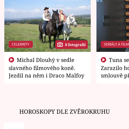
CELEBRITY
SERIÁLY A FIL
8 fotografií
Michal Dlouhý v sedle
Tuna se chtěl vrátit domů.
slavného filmového koně.
Zarazilo ho
Jezdil na něm i Draco Malfoy
smlouvě př
zemřít
HOROSKOPY DLE ZVĚROKRUHU