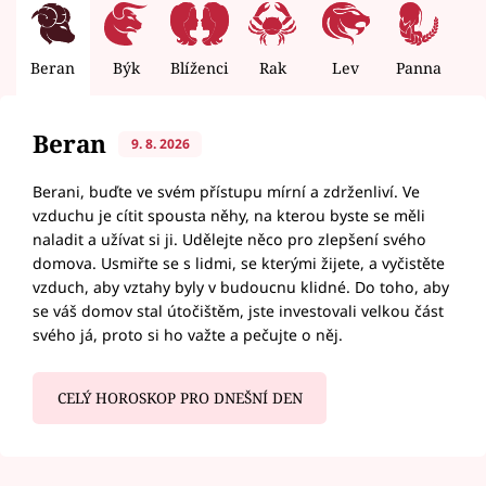
Beran
Býk
Blíženci
Rak
Lev
Panna
V
Beran
9. 8. 2026
Berani, buďte ve svém přístupu mírní a zdrženliví. Ve
vzduchu je cítit spousta něhy, na kterou byste se měli
naladit a užívat si ji. Udělejte něco pro zlepšení svého
domova. Usmiřte se s lidmi, se kterými žijete, a vyčistěte
vzduch, aby vztahy byly v budoucnu klidné. Do toho, aby
se váš domov stal útočištěm, jste investovali velkou část
svého já, proto si ho važte a pečujte o něj.
CELÝ HOROSKOP PRO DNEŠNÍ DEN