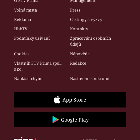
O FTV Prima
Management
Volná místa
Press
Reklama
Castingy a výzvy
HbbTV
Kontakty
Podmínky užívání
Zpracování osobních
údajů
Cookies
Nápověda
Vlastník FTV Prima spol.
Redakce
s r.o.
Nahlásit chybu
Nastavení soukromí
App Store
Google Play