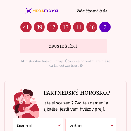
Vaše šťastná čísla
41
39
12
13
11
46
2
ZKUSTE ŠTĚSTÍ
Ministerstvo financí varuje: Účastí na hazardní hře může
vzniknout závislost ⑱
PARTNERSKÝ HOROSKOP
Jste si souzení? Zvolte znamení a
zjistěte, jestli vám hvězdy přejí.