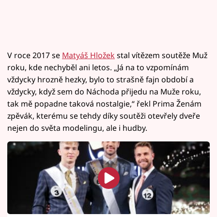
V roce 2017 se
Matyáš Hložek
stal vítězem soutěže Muž
roku, kde nechyběl ani letos. „Já na to vzpomínám
vždycky hrozně hezky, bylo to strašně fajn období a
vždycky, když sem do Náchoda přijedu na Muže roku,
tak mě popadne taková nostalgie,“ řekl Prima Ženám
zpěvák, kterému se tehdy díky soutěži otevřely dveře
nejen do světa modelingu, ale i hudby.