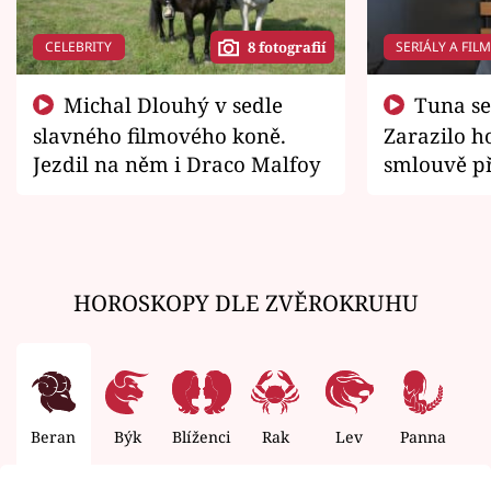
CELEBRITY
SERIÁLY A FIL
8 fotografií
Michal Dlouhý v sedle
Tuna se chtěl vrátit domů.
slavného filmového koně.
Zarazilo ho
Jezdil na něm i Draco Malfoy
smlouvě př
zemřít
HOROSKOPY DLE ZVĚROKRUHU
Beran
Býk
Blíženci
Rak
Lev
Panna
V