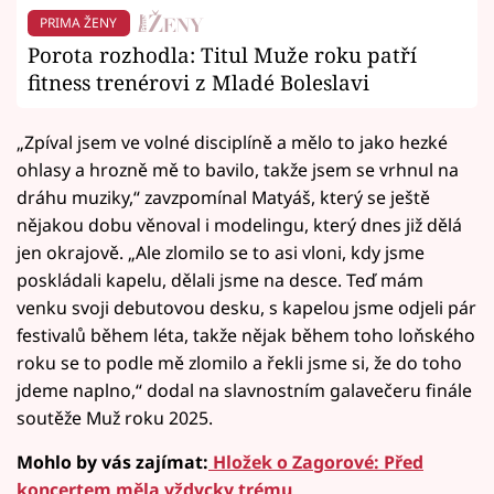
PRIMA ŽENY
Porota rozhodla: Titul Muže roku patří
fitness trenérovi z Mladé Boleslavi
„Zpíval jsem ve volné disciplíně a mělo to jako hezké
ohlasy a hrozně mě to bavilo, takže jsem se vrhnul na
dráhu muziky,“ zavzpomínal Matyáš, který se ještě
nějakou dobu věnoval i modelingu, který dnes již dělá
jen okrajově. „Ale zlomilo se to asi vloni, kdy jsme
poskládali kapelu, dělali jsme na desce. Teď mám
venku svoji debutovou desku, s kapelou jsme odjeli pár
festivalů během léta, takže nějak během toho loňského
roku se to podle mě zlomilo a řekli jsme si, že do toho
jdeme naplno,“ dodal na slavnostním galavečeru finále
soutěže Muž roku 2025.
Mohlo by vás zajímat:
Hložek o Zagorové: Před
koncertem měla vždycky trému