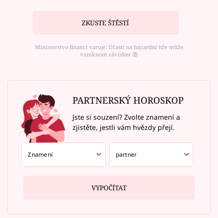
ZKUSTE ŠTĚSTÍ
Ministerstvo financí varuje: Účastí na hazardní hře může
vzniknout závislost ⑱
PARTNERSKÝ HOROSKOP
Jste si souzení? Zvolte znamení a
zjistěte, jestli vám hvězdy přejí.
VYPOČÍTAT