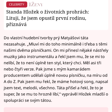
CELEBRITY
Standa Hložek o životních prohrách:
Lituji, že jsem opustil první rodinu,
přiznává
Do vlastní hudební tvorby prý Matyášovi táta
nezasahuje. „Mluví mi do toho minimálně i třeba s těmi
našimi dvěma písničkami. On mi přinesl nějaké nástřely
muziky jako instrumentálu a řekl jsem mu, že se mi to
nelíbí, že to není úplně ten styl, který chci. Měl asi tři
nebo čtyři verze. Pak jsme s mým kamarádem
producentem udělali úplně novou písničku, na míru od
A do Z. Pak jsem mu řekl, že máme hotový song, napsal
jsem text, melodii, všechno. Táta přišel a řekl, že to je
super, že se mu to hrozně líbí,“ vyprávěl Hložek mladší o
spolupráci se svým tátou.