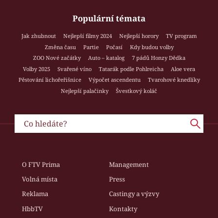
Populární témata
Jak zhubnout
Nejlepší filmy 2024
Nejlepší horory
TV program
Změna času
Partie
Počasí
Kdy budou volby
ZOO Nové začátky
Auto – katalog
7 pádů Honzy Dědka
Volby 2025
Svařené víno
Tatarák podle Pohlreicha
Aloe vera
Pěstování lichořeřišnice
Výpočet ascendentu
Tvarohové knedlíky
Nejlepší palačinky
Švestkový koláč
O FTV Prima
Management
Volná místa
Press
Reklama
Castingy a výzvy
HbbTV
Kontakty