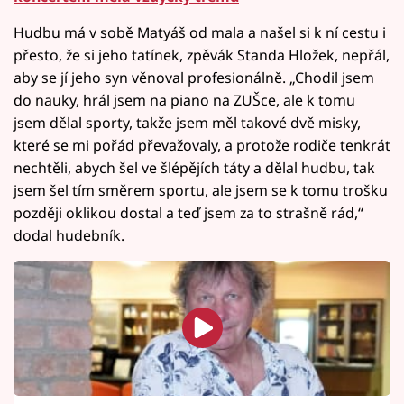
Hudbu má v sobě Matyáš od mala a našel si k ní cestu i
přesto, že si jeho tatínek, zpěvák Standa Hložek, nepřál,
aby se jí jeho syn věnoval profesionálně. „Chodil jsem
do nauky, hrál jsem na piano na ZUŠce, ale k tomu
jsem dělal sporty, takže jsem měl takové dvě misky,
které se mi pořád převažovaly, a protože rodiče tenkrát
nechtěli, abych šel ve šlépějích táty a dělal hudbu, tak
jsem šel tím směrem sportu, ale jsem se k tomu trošku
později oklikou dostal a teď jsem za to strašně rád,“
dodal hudebník.