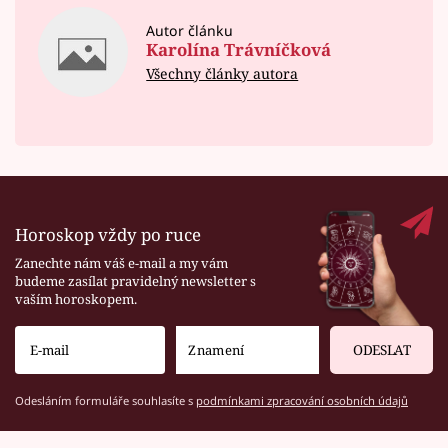
Autor článku
Karolína Trávníčková
Všechny články autora
Horoskop vždy po ruce
Zanechte nám váš e-mail a my vám
budeme zasílat pravidelný newsletter s
vaším horoskopem.
ODESLAT
Odesláním formuláře souhlasíte s
podmínkami zpracování osobních údajů