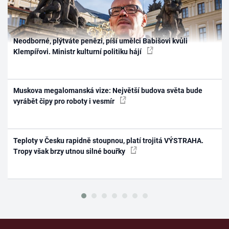
Neodborné, plýtváte penězi, píší umělci Babišovi kvůli
Klempířovi. Ministr kulturní politiku hájí
Muskova megalomanská vize: Největší budova světa bude
vyrábět čipy pro roboty i vesmír
Teploty v Česku rapidně stoupnou, platí trojitá VÝSTRAHA.
Tropy však brzy utnou silné bouřky