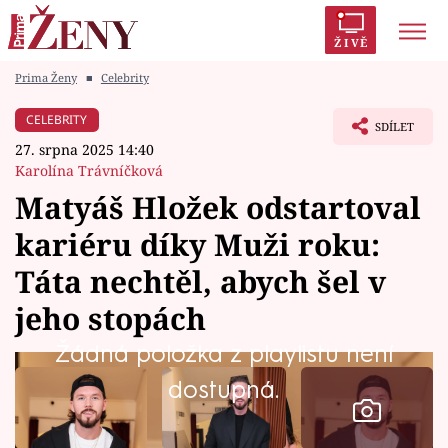
ŽIVĚ
Prima Ženy
■
Celebrity
Trendy:
Polabí
Inspekce
Prostřeno!
AYTO?
CELEBRITY
SDÍLET
Módní alarm
Zrádci
Proměny
27. srpna 2025 14:40
Karolína Trávníčková
Matyáš Hložek odstartoval
kariéru díky Muži roku:
Témata
Táta nechtěl, abych šel v
Celebrity
jeho stopách
Žádná položka z playlistu není
Vztahy
dostupná.
Seriály