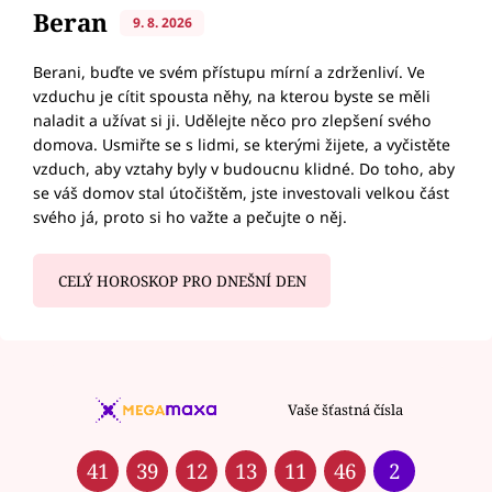
Beran
9. 8. 2026
Berani, buďte ve svém přístupu mírní a zdrženliví. Ve
vzduchu je cítit spousta něhy, na kterou byste se měli
naladit a užívat si ji. Udělejte něco pro zlepšení svého
domova. Usmiřte se s lidmi, se kterými žijete, a vyčistěte
vzduch, aby vztahy byly v budoucnu klidné. Do toho, aby
se váš domov stal útočištěm, jste investovali velkou část
svého já, proto si ho važte a pečujte o něj.
CELÝ HOROSKOP PRO DNEŠNÍ DEN
Vaše šťastná čísla
41
39
12
13
11
46
2