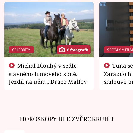
CELEBRITY
SERIÁLY A FIL
8 fotografií
Michal Dlouhý v sedle
Tuna se chtěl vrátit domů.
slavného filmového koně.
Zarazilo ho
Jezdil na něm i Draco Malfoy
smlouvě př
zemřít
HOROSKOPY DLE ZVĚROKRUHU