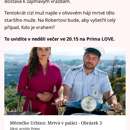
dostává k zajímavým vraždám.
Tentokrát cizí muž najde v olivovém háji mrtvé tělo
staršího muže. Na Robertovi bude, aby vyšetřil celý
případ. Kdo je vrahem?
To uvidíte v neděli večer ve 20.15 na Prima LOVE.
Městečko Urbino: Mrtvá v paláci - Obrázek 3
Zdroj: arvchiv Prima