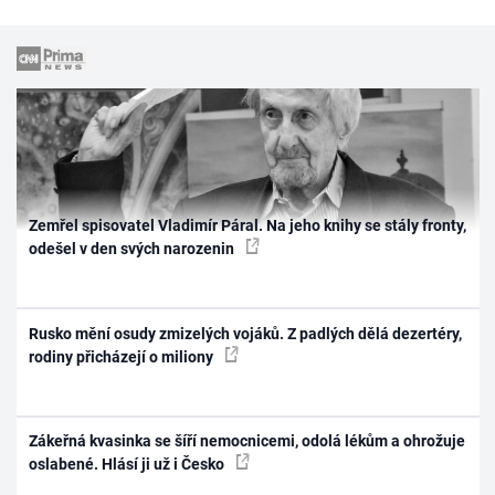
Zemřel spisovatel Vladimír Páral. Na jeho knihy se stály fronty,
odešel v den svých narozenin
Rusko mění osudy zmizelých vojáků. Z padlých dělá dezertéry,
rodiny přicházejí o miliony
Zákeřná kvasinka se šíří nemocnicemi, odolá lékům a ohrožuje
oslabené. Hlásí ji už i Česko