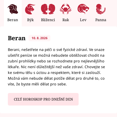
Beran
Býk
Blíženci
Rak
Lev
Panna
V
Beran
10. 8. 2026
Berani, nešetřete na péči o své fyzické zdraví. Ve snaze
ušetřit peníze se možná nebudete obtěžovat chodit na
zubní prohlídky nebo se rozhodnete pro nejlevnějšího
lékaře. Nic není důležitější než vaše zdraví. Chovejte se
ke svému tělu s úctou a respektem, které si zaslouží.
Možná vám nebude dělat potíže dělat pro druhé to, co
víte, že byste měli dělat pro sebe.
CELÝ HOROSKOP PRO DNEŠNÍ DEN