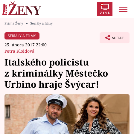
ŽIVĚ
Prima Ženy
■
Seriály a filmy
Trendy:
Polabí
Inspekce
Prostřeno!
AYTO?
SERIÁLY A FILMY
SDÍLET
Módní alarm
Zrádci
Proměny
25. února 2017 22:00
Petra Kloidová
Italského policistu
z kriminálky Městečko
Témata
Urbino hraje Švýcar!
Celebrity
Vztahy
Seriály