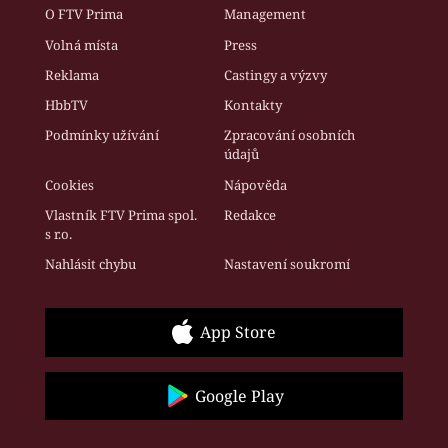
O FTV Prima
Management
Volná místa
Press
Reklama
Castingy a výzvy
HbbTV
Kontakty
Podmínky užívání
Zpracování osobních
údajů
Cookies
Nápověda
Vlastník FTV Prima spol.
Redakce
s r.o.
Nahlásit chybu
Nastavení soukromí
App Store
Google Play