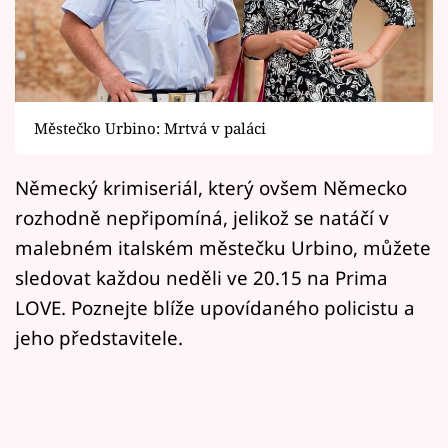
Horoskopy
Sledujte prima+
Filmový festival Karlovy Vary
Městečko Urbino: Mrtvá v paláci
Pořady
Německý krimiseriál, který ovšem Německo
Mámy sobě
rozhodně nepřipomíná, jelikož se natáčí v
malebném italském městečku Urbino, můžete
Přihlášení
sledovat každou neděli ve 20.15 na Prima
LOVE. Poznejte blíže upovídaného policistu a
jeho představitele.
Sledujte nás