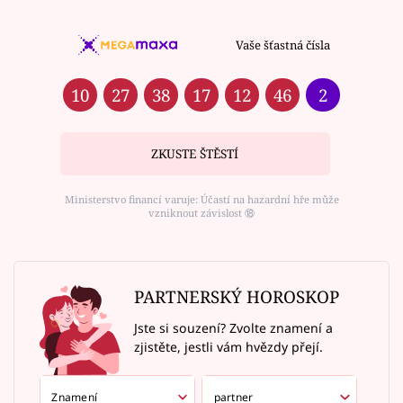
Vaše šťastná čísla
10
27
38
17
12
46
2
ZKUSTE ŠTĚSTÍ
Ministerstvo financí varuje: Účastí na hazardní hře může
vzniknout závislost ⑱
PARTNERSKÝ HOROSKOP
Jste si souzení? Zvolte znamení a
zjistěte, jestli vám hvězdy přejí.