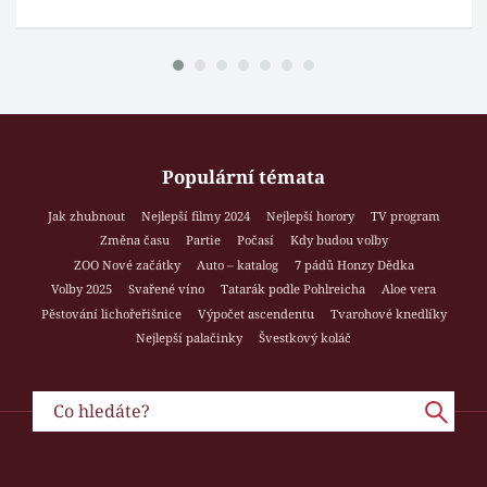
Populární témata
Jak zhubnout
Nejlepší filmy 2024
Nejlepší horory
TV program
Změna času
Partie
Počasí
Kdy budou volby
ZOO Nové začátky
Auto – katalog
7 pádů Honzy Dědka
Volby 2025
Svařené víno
Tatarák podle Pohlreicha
Aloe vera
Pěstování lichořeřišnice
Výpočet ascendentu
Tvarohové knedlíky
Nejlepší palačinky
Švestkový koláč