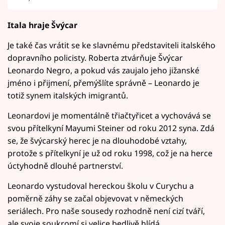
Itala hraje Švýcar
Je také čas vrátit se ke slavnému představiteli italského
dopravního policisty. Roberta ztvárňuje Švýcar
Leonardo Negro, a pokud vás zaujalo jeho jižanské
jméno i přijmení, přemýšlíte správně – Leonardo je
totiž synem italských imigrantů.
Leonardovi je momentálně třiačtyřicet a vychovává se
svou přítelkyní Mayumi Steiner od roku 2012 syna. Zdá
se, že švýcarský herec je na dlouhodobé vztahy,
protože s přítelkyní je už od roku 1998, což je na herce
úctyhodně dlouhé partnerství.
Leonardo vystudoval hereckou školu v Curychu a
poměrně záhy se začal objevovat v německých
seriálech. Pro naše sousedy rozhodně není cizí tváří,
ale svoje soukromí si velice bedlivě hlídá.