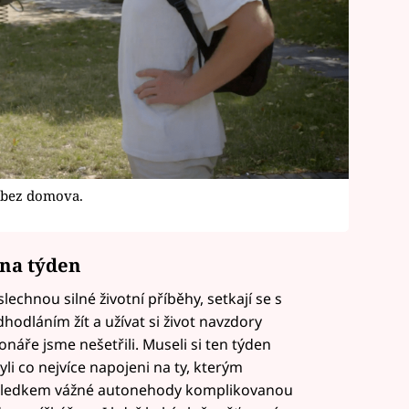
 bez domova.
 na týden
lechnou silné životní příběhy, setkají se s
hodláním žít a užívat si život navzdory
onáře jsme nešetřili. Museli si ten týden
yli co nejvíce napojeni na ty, kterým
ásledkem vážné autonehody komplikovanou