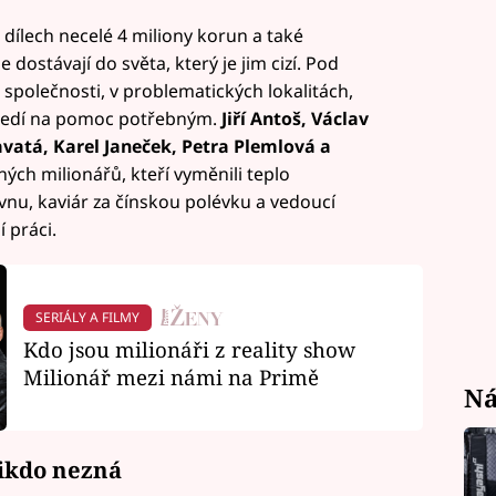
dílech necelé 4 miliony korun a také
dostávají do světa, který je jim cizí. Pod
 společnosti, v problematických lokalitách,
středí na pomoc potřebným.
Jiří Antoš, Václav
vatá, Karel Janeček, Petra Plemlová a
ých milionářů, kteří vyměnili teplo
u, kaviár za čínskou polévku a vedoucí
 práci.
SERIÁLY A FILMY
Kdo jsou milionáři z reality show
Milionář mezi námi na Primě
Ná
nikdo nezná