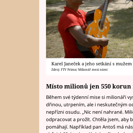
Karel Janeček a jeho setkání s mužem
Zdroj: FTV Prima/ Milionář mezi námi
Místo milionů jen 550 korun
Během své týdenní mise si milionáři vys
dřinou, utrpením, ale i neskutečným od
nepřízni osudu. „Nic není nahrané. Mili
odpracovat a prožít. Chtěla jsem, aby b
pomáhají. Například pan Antoš má n