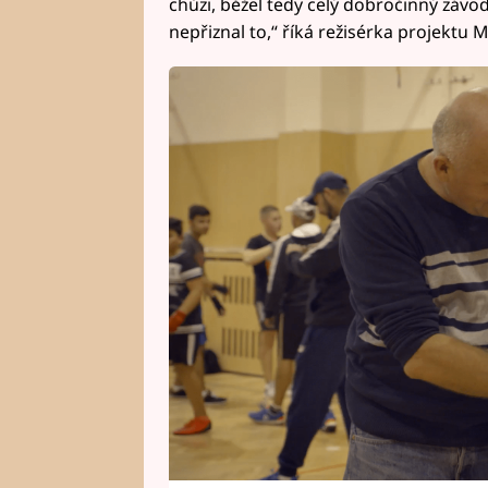
chůzi, běžel tedy celý dobročinný závod
nepřiznal to,“ říká režisérka projektu 