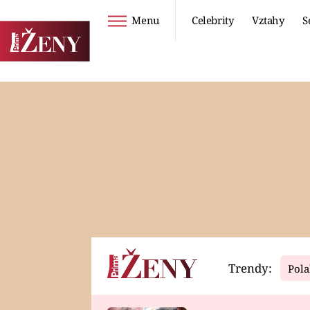
Menu
Celebrity
Vztahy
S
Seriály
Životní styl
ZOO
DIETY A HUBNUTÍ
PROSTŘENO!
CESTOVÁNÍ A
DOVOLENÁ
DUCH
ZDRAVÍ
Trendy:
Pola
Horoskopy
Video
ASTROČLÁNKY
SERIÁLY