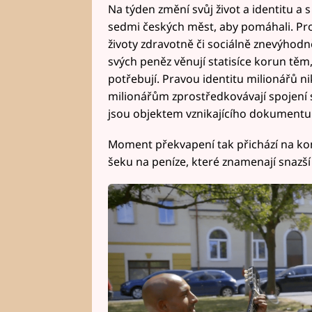
Na týden změní svůj život a identitu a
sedmi českých měst, aby pomáhali. Pro
životy zdravotně či sociálně znevýhodn
svých peněz věnují statisíce korun těm,
potřebují. Pravou identitu milionářů 
milionářům zprostředkovávají spojení
jsou objektem vznikajícího dokumentu p
Moment překvapení tak přichází na konc
šeku na peníze, které znamenají snazší 