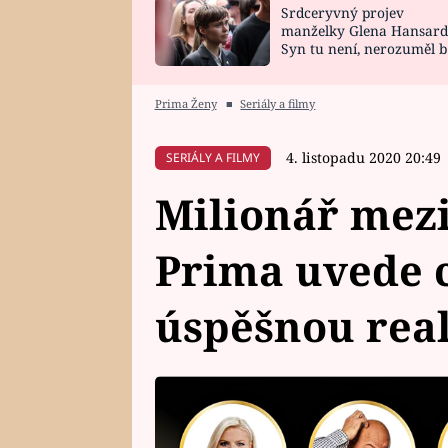
Srdceryvný projev
SNÁŘ
CELEBRITY
manželky Glena Hansard
Syn tu není, nerozuměl b
HOROSKOP NA
VAŘENÍ
tomu, vysvětlila
ROK 2023
Prima Ženy
■
Seriály a filmy
4. listopadu 2020 20:49
SERIÁLY A FILMY
Milionář mezi
Prima uvede 
úspěšnou real