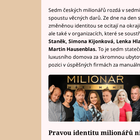
Sedm českých milionářů rozdá v sedmi 
spoustu věcných darů. Ze dne na den se 
změněnou identitou se ocitají na okraji
ale také v organizacích, které se sou
Staněk, Simona Kijonková, Lenka Hla
Martin Hausenblas.
To je sedm statečn
luxusního domova za skromnou ubytovn
pozici v úspěšných firmách za manuální
Pravou identitu milionářů 