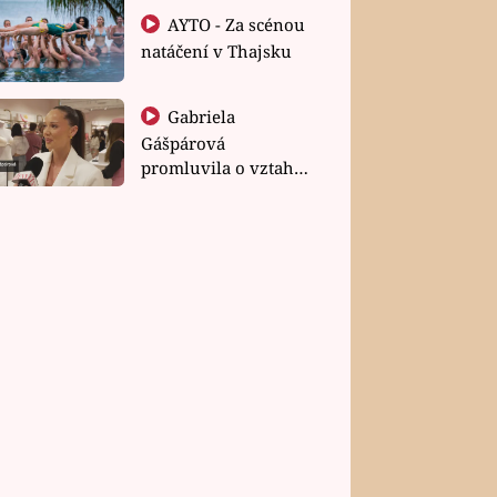
AYTO - Za scénou
natáčení v Thajsku
Gabriela
Gášpárová
promluvila o vztahu
a zakládání rodiny