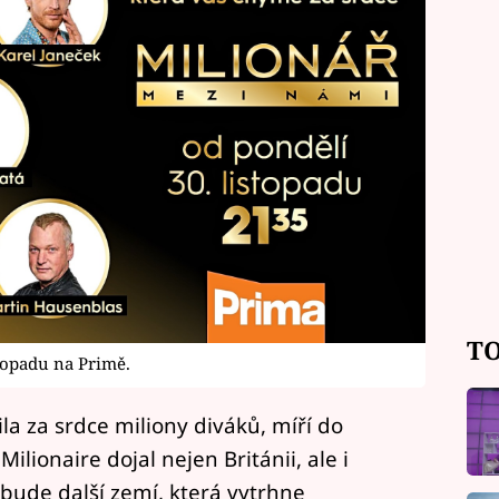
TO
topadu na Primě.
ila za srdce miliony diváků, míří do
ilionaire dojal nejen Británii, ale i
 bude další zemí, která vytrhne