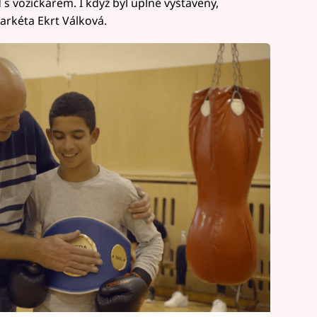
 s vozíčkářem. I když byl úplně vyšťavený,
Markéta Ekrt Válková.