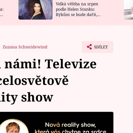
Velká věštba na srpen
NOVINKY
ZAHRADA
a:
podle Helen Stanku:
y
Býkům se bude dařit,
VIDEORECEPTY
DESIGN
Vodnáře čeká jízda
Zuzana Schneidewind
SDÍLET
 námi! Televize
celosvětově
ity show