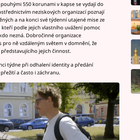
 s pouhými 550 korunami v kapse se vydají do
střednictvím neziskových organizací poznají
ěných a na konci své týdenní utajené mise ze
 kteří podle jejich vlastního uvážení pomoc
nikdo nezná. Dobročinné organizace
 s pro ně vzdáleným světem v domnění, že
ředstavujícího jejich činnost.
i týdne při odhalení identity a předání
přežití a často i záchranu.