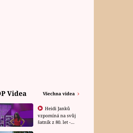
P Videa
Všechna videa
Heidi Janků
vzpomíná na svůj
šatník z 80. let -
Shopaholičky