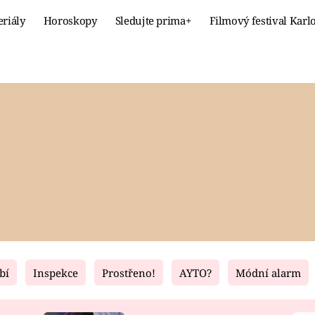
eriály
Horoskopy
Sledujte prima+
Filmový festival Karl
Celebrity
Recept
MÓDA A KRÁSA
HLAVNÍ JÍ
VZTAHY A SEX
SLADKÉ
PRIMA MAMINKA
ZDRAVÉ
bí
Inspekce
Prostřeno!
AYTO?
Módní alarm
Fresh
Living
RECEPTY
BYDLENÍ