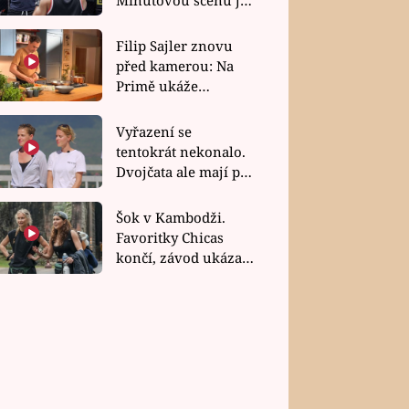
bez dubla
Filip Sajler znovu
před kamerou: Na
Primě ukáže
poctivou kuchyni i
rychlé recepty
Vyřazení se
tentokrát nekonalo.
Dvojčata ale mají po
uzavření třetí etapy
závodu nůž na krku
Šok v Kambodži.
Favoritky Chicas
končí, závod ukázal
svou nejtvrdší tvář