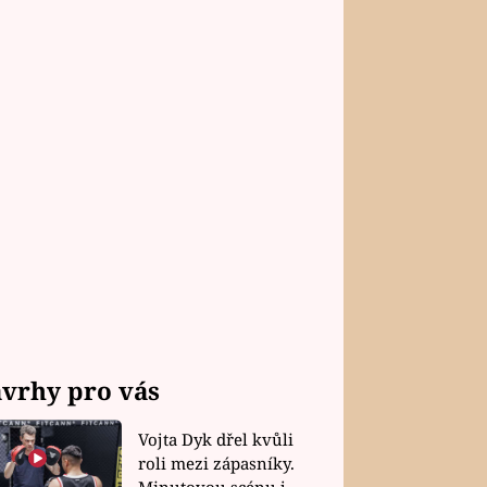
vrhy pro vás
Vojta Dyk dřel kvůli
roli mezi zápasníky.
Minutovou scénu jel