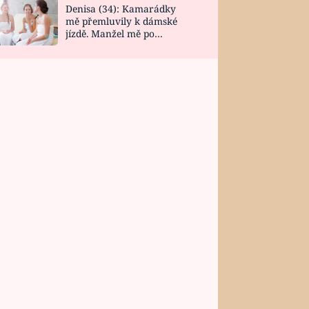
Denisa (34): Kamarádky
mě přemluvily k dámské
jízdě. Manžel mě po
návratu zaskočil