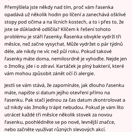
Přemýšlela jste někdy nad tím, proč vám řasenka
opadává už několik hodin po líčení a zanechává ošklivé
stopy pod očima a na lícních kostech, a to i přes to, že
jste se důkladně odlíčila? Klíčem k řešení tohoto
problému je stáří řasenky. Řasenka obvykle vydrží tři
měsíce, než začne vysychat. Může vydržet o pár týdnů
déle, ale nikdy ne víc než půl roku. Pokud takové
řasenky máte doma, nemilosrdně je vyhoďte. Nejde jen
o žmolky, jde i o zdraví. Kartáček je plný bakterií, které
vám mohou způsobit zánět očí či alergie.
Jestli se vám stává, že zapomínáte, jak dlouho řasenku
máte, napište si datum jejího otevření přímo na
řasenku. Pak stačí jednou za čas datum zkontrolovat a
už nikdy vás žmolky trápit nebudou. Pokud je vám líto
utrácet každé tři měsíce několik stovek za novou
řasenku, poohlédněte se po nové, levnější značce,
nebo začněte využívat různých slevových akcí.