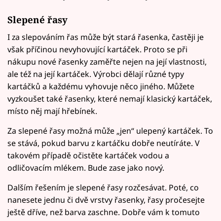
Slepené řasy
I za slepováním řas může být stará řasenka, častěji je
však příčinou nevyhovující kartáček. Proto se při
nákupu nové řasenky zaměřte nejen na její vlastnosti,
ale též na její kartáček. Výrobci dělají různé typy
kartáčků a každému vyhovuje něco jiného. Můžete
vyzkoušet také řasenky, které nemají klasický kartáček,
místo něj mají hřebínek.
Za slepené řasy možná může „jen“ ulepený kartáček. To
se stává, pokud barvu z kartáčku dobře neutíráte. V
takovém případě očistěte kartáček vodou a
odličovacím mlékem. Bude zase jako nový.
Dalším řešením je slepené řasy rozčesávat. Poté, co
nanesete jednu či dvě vrstvy řasenky, řasy pročesejte
ještě dříve, než barva zaschne. Dobře vám k tomuto