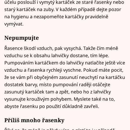
účelu poslouží i vymytý kartáček ze staré řasenky nebo
starý kartáček na zuby. V každém případě dejte pozor
na hygienu a nezapomeňte kartáčky pravidelně
vymývat.
Nepumpujte
Řasence škodí vzduch, pak vysychá. Takže čím méně
vzduchu se k obsahu lahvičky dostane, tím lépe.
Pumpováním kartáčkem do lahvičky natlačíte ještě více
vzduchu a řasenka rychleji vyschne. Pokud máte pocit,
že se vám při obyčejném zasunutí neuchytí na kartáčku
dostatek barvy, místo pumpování raději otáčejte
zasunutý kartáček tam a zpět, nebo ho z lahvičky
vysunujte krouživým pohybem. Myslete také na to,
abyste řasenku po použití důkladně zavřeli.
Příliš mnoho řasenky