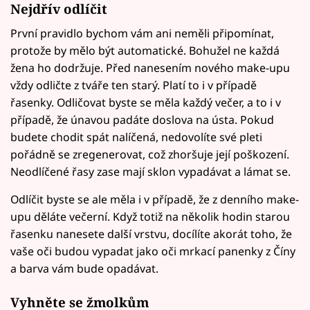
Nejdřív odlíčit
První pravidlo bychom vám ani neměli připomínat,
protože by mělo být automatické. Bohužel ne každá
žena ho dodržuje. Před nanesením nového make-upu
vždy odličte z tváře ten starý. Platí to i v případě
řasenky. Odličovat byste se měla každý večer, a to i v
případě, že únavou padáte doslova na ústa. Pokud
budete chodit spát nalíčená, nedovolíte své pleti
pořádně se zregenerovat, což zhoršuje její poškození.
Neodlíčené řasy zase mají sklon vypadávat a lámat se.
Odlíčit byste se ale měla i v případě, že z denního make-
upu děláte večerní. Když totiž na několik hodin starou
řasenku nanesete další vrstvu, docílíte akorát toho, že
vaše oči budou vypadat jako oči mrkací panenky z Číny
a barva vám bude opadávat.
Vyhněte se žmolkům