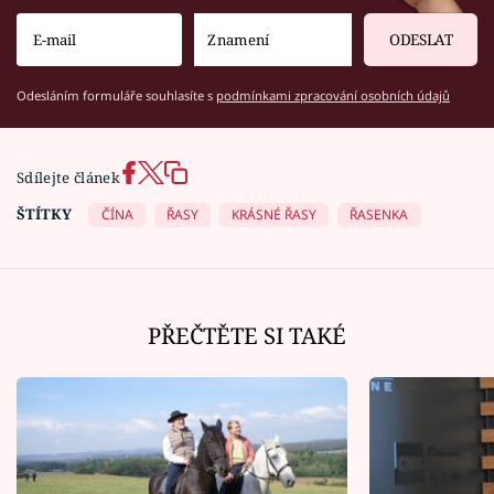
ODESLAT
Odesláním formuláře souhlasíte s
podmínkami zpracování osobních údajů
Sdílejte článek
ŠTÍTKY
ČÍNA
ŘASY
KRÁSNÉ ŘASY
ŘASENKA
PŘEČTĚTE SI TAKÉ