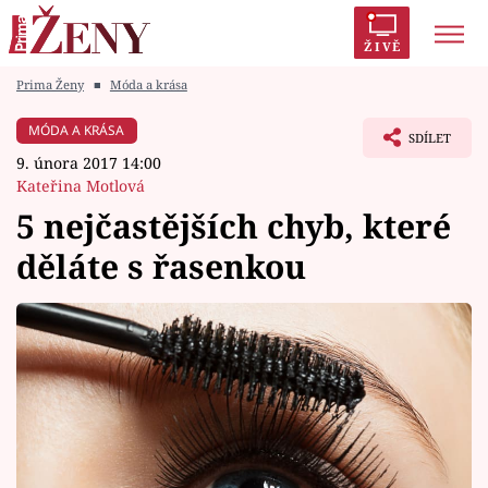
ŽIVĚ
Prima Ženy
■
Móda a krása
Trendy:
Polabí
Inspekce
Prostřeno!
AYTO?
MÓDA A KRÁSA
SDÍLET
Módní alarm
Zrádci
Proměny
9. února 2017 14:00
Kateřina Motlová
5 nejčastějších chyb, které
děláte s řasenkou
Témata
Celebrity
Vztahy
Seriály