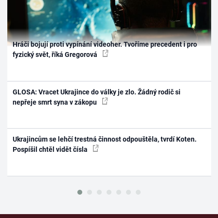
Hráči bojují proti vypínání videoher. Tvoříme precedent i pro
fyzický svět, říká Gregorová
GLOSA: Vracet Ukrajince do války je zlo. Žádný rodič si
nepřeje smrt syna v zákopu
Ukrajincům se lehčí trestná činnost odpouštěla, tvrdí Koten.
Pospíšil chtěl vidět čísla