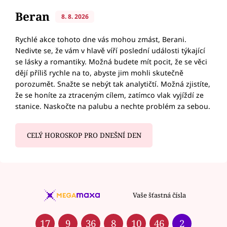
Beran
8. 8. 2026
Rychlé akce tohoto dne vás mohou zmást, Berani.
Nedivte se, že vám v hlavě víří poslední události týkající
se lásky a romantiky. Možná budete mít pocit, že se věci
dějí příliš rychle na to, abyste jim mohli skutečně
porozumět. Snažte se nebýt tak analytičtí. Možná zjistíte,
že se honíte za ztraceným cílem, zatímco vlak vyjíždí ze
stanice. Naskočte na palubu a nechte problém za sebou.
CELÝ HOROSKOP PRO DNEŠNÍ DEN
Vaše šťastná čísla
17
9
36
8
10
46
2