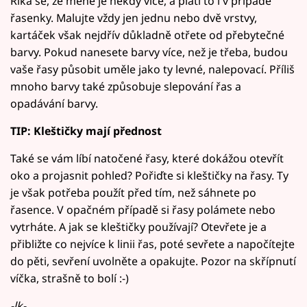
Říká se, že méně je někdy více, a platí to i v případě
řasenky. Malujte vždy jen jednu nebo dvě vrstvy,
kartáček však nejdřív důkladně otřete od přebytečné
barvy. Pokud nanesete barvy více, než je třeba, budou
vaše řasy působit uměle jako ty levné, nalepovací. Příliš
mnoho barvy také způsobuje slepování řas a
opadávání barvy.
TIP: Kleštičky mají přednost
Také se vám líbí natočené řasy, které dokážou otevřít
oko a projasnit pohled? Pořiďte si kleštičky na řasy. Ty
je však potřeba použít před tím, než sáhnete po
řasence. V opačném případě si řasy polámete nebo
vytrháte. A jak se kleštičky používají? Otevřete je a
přibližte co nejvíce k linii řas, poté sevřete a napočítejte
do pěti, sevření uvolněte a opakujte. Pozor na skřípnutí
víčka, strašně to bolí :-)
-lk-