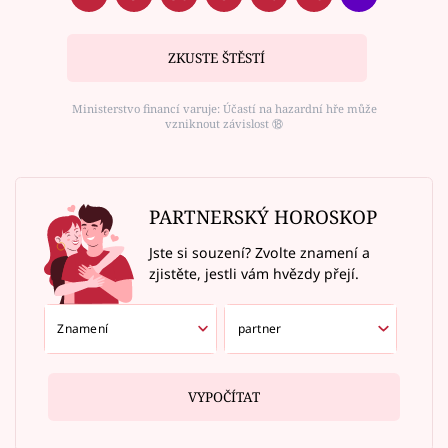
ZKUSTE ŠTĚSTÍ
Ministerstvo financí varuje: Účastí na hazardní hře může
vzniknout závislost ⑱
PARTNERSKÝ HOROSKOP
Jste si souzení? Zvolte znamení a
zjistěte, jestli vám hvězdy přejí.
VYPOČÍTAT