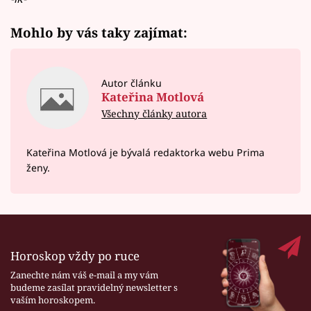
Mohlo by vás taky zajímat:
Autor článku
Kateřina Motlová
Všechny články autora
Kateřina Motlová je bývalá redaktorka webu Prima
ženy.
Horoskop vždy po ruce
Zanechte nám váš e-mail a my vám
budeme zasílat pravidelný newsletter s
vaším horoskopem.