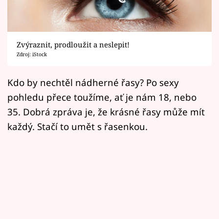
Horoskopy
Sledujte prima+
Zvýraznit, prodloužit a neslepit!
Filmový festival Karlovy Vary
Zdroj: iStock
Pořady
Kdo by nechtěl nádherné řasy? Po sexy
pohledu přece toužíme, ať je nám 18, nebo
Mámy sobě
35. Dobrá zpráva je, že krásné řasy může mít
každý. Stačí to umět s řasenkou.
Přihlášení
Sledujte nás