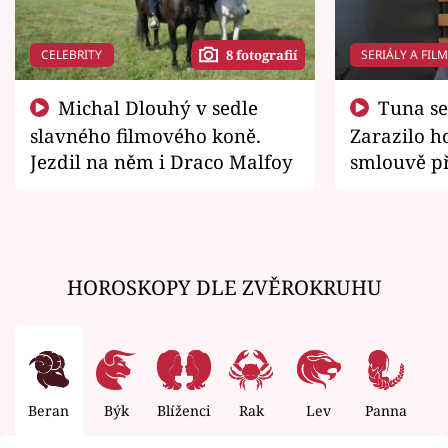
CELEBRITY
SERIÁLY A FIL
8 fotografií
Michal Dlouhý v sedle
Tuna se chtěl vrátit domů.
slavného filmového koně.
Zarazilo ho
Jezdil na něm i Draco Malfoy
smlouvě př
zemřít
HOROSKOPY DLE ZVĚROKRUHU
Beran
Býk
Blíženci
Rak
Lev
Panna
V