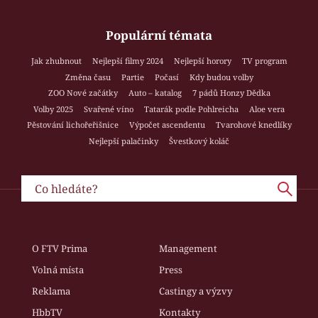
Populární témata
Jak zhubnout
Nejlepší filmy 2024
Nejlepší horory
TV program
Změna času
Partie
Počasí
Kdy budou volby
ZOO Nové začátky
Auto – katalog
7 pádů Honzy Dědka
Volby 2025
Svařené víno
Tatarák podle Pohlreicha
Aloe vera
Pěstování lichořeřišnice
Výpočet ascendentu
Tvarohové knedlíky
Nejlepší palačinky
Švestkový koláč
O FTV Prima
Management
Volná místa
Press
Reklama
Castingy a výzvy
HbbTV
Kontakty