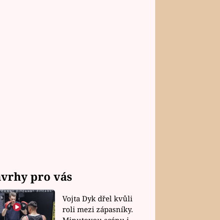
vrhy pro vás
Vojta Dyk dřel kvůli
roli mezi zápasníky.
Minutovou scénu jel