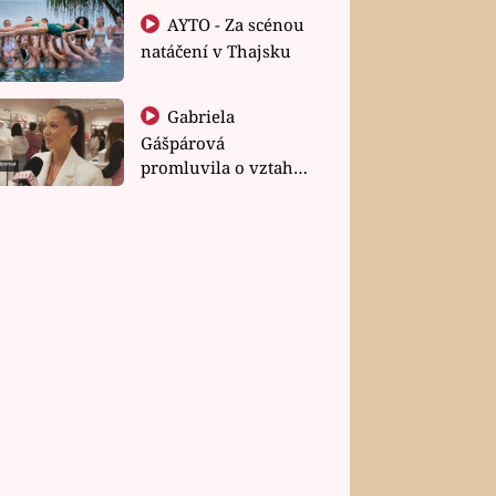
AYTO - Za scénou
natáčení v Thajsku
Gabriela
Gášpárová
promluvila o vztahu
a zakládání rodiny