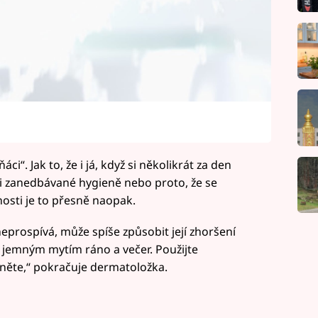
ci“. Jak to, že i já, když si několikrát za den
li zanedbávané hygieně nebo proto, že se
osti je to přesně naopak.
eprospívá, může spíše způsobit její zhoršení
ou jemným mytím ráno a večer. Použijte
hněte,“ pokračuje dermatoložka.