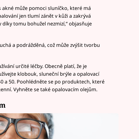
 s akné může pomoci sluníčko, které má
ování jen tlumí zánět v kůži a zakrývá
y díky tomu bohužel nezmizí,“ objasňuje
suchá a podrážděná, což může zvýšit tvorbu
vání určité léčby. Obecně platí, že je
žívejte klobouk, sluneční brýle a opalovací
 a 50. Poohlédněte se po produktech, které
nní. Vyhněte se také opalovacím olejům.
em