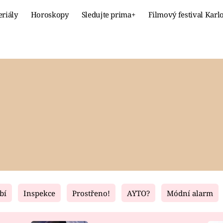
eriály
Horoskopy
Sledujte prima+
Filmový festival Karl
Celebrity
Recept
MÓDA A KRÁSA
HLAVNÍ JÍ
VZTAHY A SEX
SLADKÉ
PRIMA MAMINKA
ZDRAVÉ
bí
Inspekce
Prostřeno!
AYTO?
Módní alarm
Fresh
Living
RECEPTY
BYDLENÍ