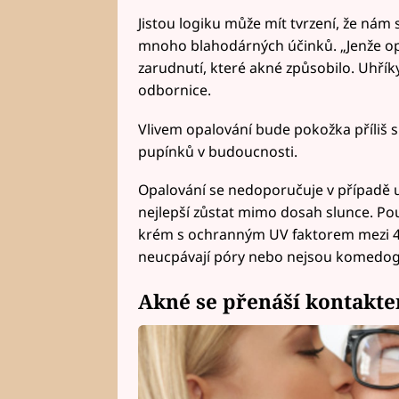
Jistou logiku může mít tvrzení, že nám
mnoho blahodárných účinků. „Jenže opal
zarudnutí, které akné způsobilo. Uhřík
odbornice.
Vlivem opalování bude pokožka příliš 
pupínků v budoucnosti.
Opalování se nedoporučuje v případě uží
nejlepší zůstat mimo dosah slunce. Pou
krém s ochranným UV faktorem mezi 40
neucpávají póry nebo nejsou komedoge
Akné se přenáší kontakt