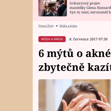
Srdceryvný projev
SNÁŘ
CELEBRITY
manželky Glena Hansard
Syn tu není, nerozuměl b
HOROSKOP NA
VAŘENÍ
tomu, vysvětlila
ROK 2023
Prima Ženy
■
Móda a krása
8. července 2017 07:30
MÓDA A KRÁSA
6 mýtů o akné
zbytečně kazí