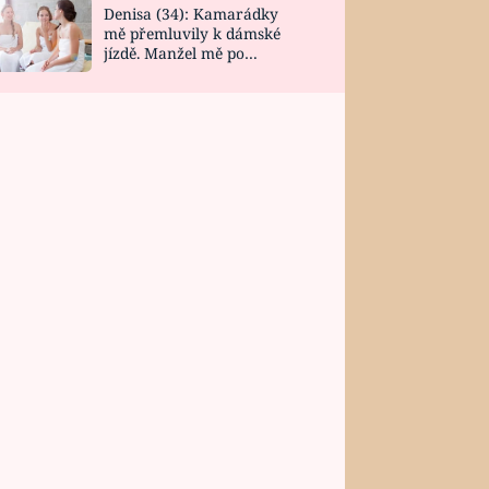
Denisa (34): Kamarádky
mě přemluvily k dámské
jízdě. Manžel mě po
návratu zaskočil