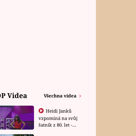
P Videa
Všechna videa
Heidi Janků
vzpomíná na svůj
šatník z 80. let -
Shopaholičky