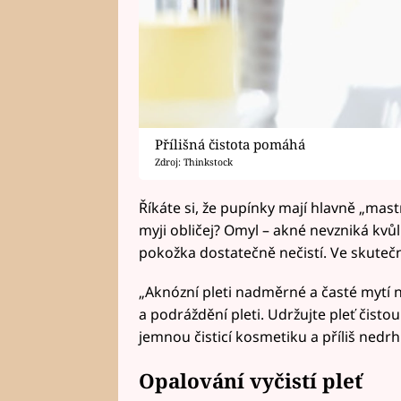
Přílišná čistota pomáhá
Zdroj: Thinkstock
Říkáte si, že pupínky mají hlavně „mastňá
myji obličej? Omyl – akné nevzniká kvů
pokožka dostatečně nečistí. Ve skutečn
„Aknózní pleti nadměrné a časté mytí n
a podráždění pleti. Udržujte pleť čist
jemnou čisticí kosmetiku a příliš nedr
Opalování vyčistí pleť