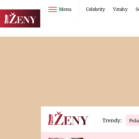
Menu
Celebrity
Vztahy
S
Seriály
Životní styl
ZOO
DIETY A HUBNUTÍ
PROSTŘENO!
CESTOVÁNÍ A
DOVOLENÁ
DUCH
ZDRAVÍ
Trendy:
Pola
Horoskopy
Video
ASTROČLÁNKY
SERIÁLY