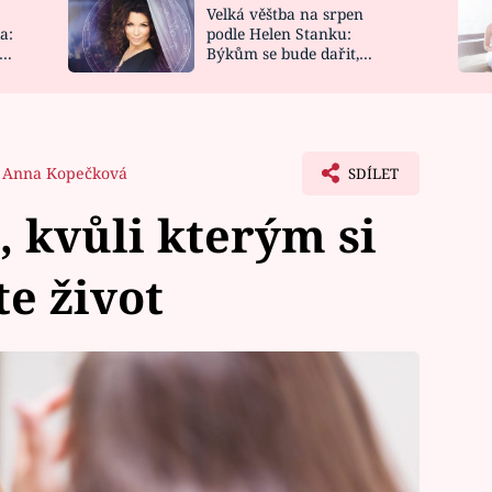
Velká věštba na srpen
NOVINKY
ZAHRADA
a:
podle Helen Stanku:
y
Býkům se bude dařit,
VIDEORECEPTY
DESIGN
Vodnáře čeká jízda
Anna Kopečková
SDÍLET
, kvůli kterým si
te život