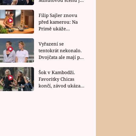
bez dubla
Filip Sajler znovu
před kamerou: Na
Primě ukáže
poctivou kuchyni i
rychlé recepty
Vyřazení se
tentokrát nekonalo.
Dvojčata ale mají po
uzavření třetí etapy
závodu nůž na krku
Šok v Kambodži.
Favoritky Chicas
končí, závod ukázal
svou nejtvrdší tvář