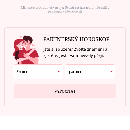
Ministerstvo financí varuje: Účastí na hazardní hře může
vzniknout závislost ⑱
PARTNERSKÝ HOROSKOP
Jste si souzení? Zvolte znamení a
zjistěte, jestli vám hvězdy přejí.
VYPOČÍTAT