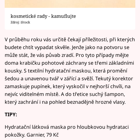
kosmetické rady - kamuflujte
Zdroj: iStock
V průběhu roku vás určitě čekají příležitosti, při kterých
budete chtít vypadat skvěle. Jenže jako na potvoru se
může stát, že vás půvab zradí. Pro tyto případy mějte
doma krabičku pohotové záchrany se třemi základními
kousky. S textilní hydratační maskou, která promění
šedou a unavenou tvář v zářící a svěží. Tekutý korektor
zamaskuje pupínek, který vyskočil v nejhorší chvíli, na
nejvíc viditelném místě. A do třetice suchý šampon,
který zachrání i na pohled beznadějně hrozné vlasy.
TIPY:
Hydratační látková maska pro hloubkovou hydrataci
pokožky. Garnier, 79 Kč