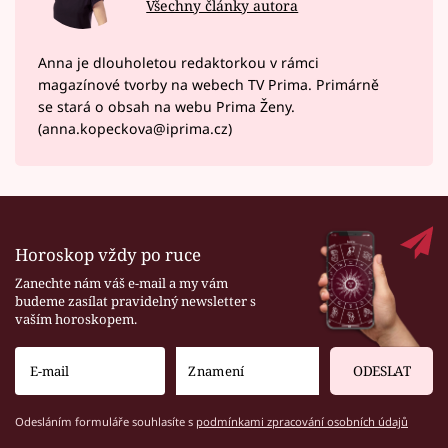
Všechny články autora
Anna je dlouholetou redaktorkou v rámci
magazínové tvorby na webech TV Prima. Primárně
se stará o obsah na webu Prima Ženy.
(anna.kopeckova@iprima.cz)
Horoskop vždy po ruce
Zanechte nám váš e-mail a my vám
budeme zasílat pravidelný newsletter s
vaším horoskopem.
ODESLAT
Odesláním formuláře souhlasíte s
podmínkami zpracování osobních údajů