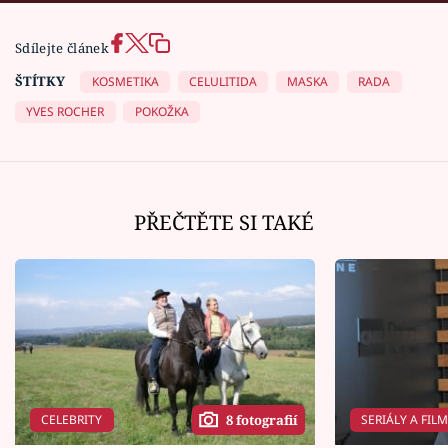
Sdílejte článek
ŠTÍTKY
KOSMETIKA
CELULITIDA
MASKA
RADA
YVES ROCHER
POKOŽKA
PŘEČTĚTE SI TAKÉ
CELEBRITY
SERIÁLY A FIL
8 fotografií