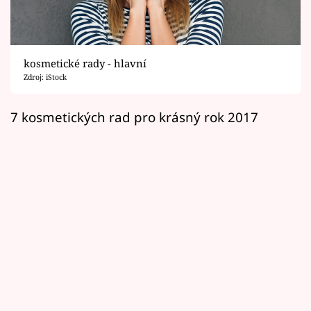
Horoskopy
Sledujte prima+
kosmetické rady - hlavní
Filmový festival Karlovy Vary
Zdroj: iStock
Pořady
7 kosmetických rad pro krásný rok 2017
Mámy sobě
Přihlášení
Sledujte nás