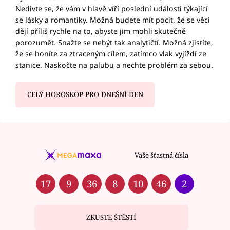
Nedivte se, že vám v hlavě víří poslední události týkající
se lásky a romantiky. Možná budete mít pocit, že se věci
dějí příliš rychle na to, abyste jim mohli skutečně
porozumět. Snažte se nebýt tak analytičtí. Možná zjistíte,
že se honíte za ztraceným cílem, zatímco vlak vyjíždí ze
stanice. Naskočte na palubu a nechte problém za sebou.
CELÝ HOROSKOP PRO DNEŠNÍ DEN
Vaše šťastná čísla
17
9
36
8
10
46
2
ZKUSTE ŠTĚSTÍ