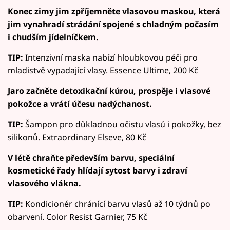
Konec zimy jim zpříjemněte vlasovou maskou, která
jim vynahradí strádání spojené s chladným počasím
i chudším jídelníčkem.
TIP:
Intenzivní maska nabízí hloubkovou péči pro
mladistvě vypadající vlasy. Essence Ultime, 200 Kč
Jaro začněte detoxikační kúrou, prospěje i vlasové
pokožce a vrátí účesu nadýchanost.
TIP:
Šampon pro důkladnou očistu vlasů i pokožky, bez
silikonů. Extraordinary Elseve, 80 Kč
V létě chraňte především barvu, speciální
kosmetické řady hlídají sytost barvy i zdraví
vlasového vlákna.
TIP:
Kondicionér chránící barvu vlasů až 10 týdnů po
obarvení. Color Resist Garnier, 75 Kč