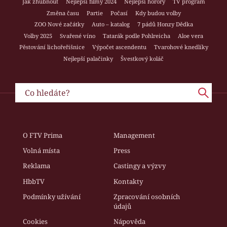
Jak zhubnout
Nejlepší filmy 2024
Nejlepší horory
TV program
Změna času
Partie
Počasí
Kdy budou volby
ZOO Nové začátky
Auto – katalog
7 pádů Honzy Dědka
Volby 2025
Svařené víno
Tatarák podle Pohlreicha
Aloe vera
Pěstování lichořeřišnice
Výpočet ascendentu
Tvarohové knedlíky
Nejlepší palačinky
Švestkový koláč
O FTV Prima
Management
Volná místa
Press
Reklama
Castingy a výzvy
HbbTV
Kontakty
Podmínky užívání
Zpracování osobních
údajů
Cookies
Nápověda