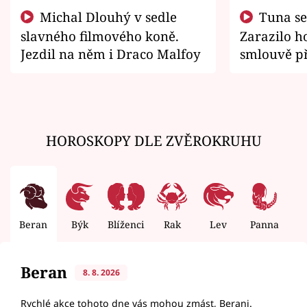
Michal Dlouhý v sedle
Tuna se chtěl vrátit domů.
slavného filmového koně.
Zarazilo ho
Jezdil na něm i Draco Malfoy
smlouvě př
zemřít
HOROSKOPY DLE ZVĚROKRUHU
Beran
Býk
Blíženci
Rak
Lev
Panna
V
Beran
8. 8. 2026
Rychlé akce tohoto dne vás mohou zmást, Berani.