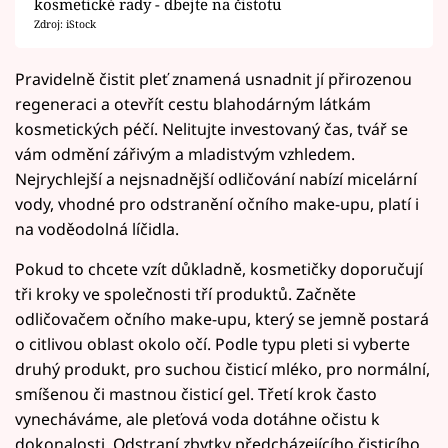
kosmetické rady - dbejte na čistotu
Zdroj: iStock
Pravidelně čistit pleť znamená usnadnit jí přirozenou
regeneraci a otevřít cestu blahodárným látkám
kosmetických péčí. Nelitujte investovaný čas, tvář se
vám odmění zářivým a mladistvým vzhledem.
Nejrychlejší a nejsnadnější odličování nabízí micelární
vody, vhodné pro odstranění očního make-upu, platí i
na voděodolná líčidla.
Pokud to chcete vzít důkladně, kosmetičky doporučují
tři kroky ve společnosti tří produktů. Začněte
odličovačem očního make-upu, který se jemně postará
o citlivou oblast okolo očí. Podle typu pleti si vyberte
druhý produkt, pro suchou čisticí mléko, pro normální,
smíšenou či mastnou čisticí gel. Třetí krok často
vynecháváme, ale pleťová voda dotáhne očistu k
dokonalosti. Odstraní zbytky předcházejícího čisticího