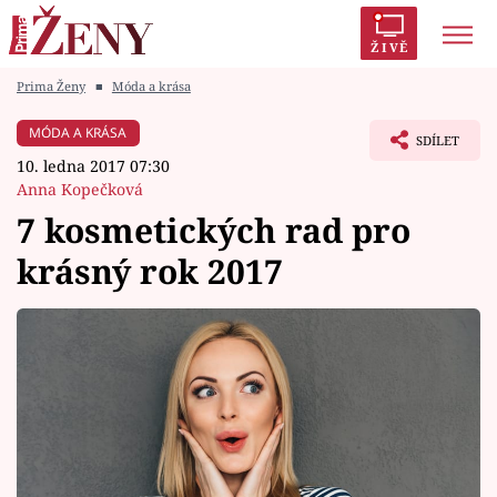
ŽIVĚ
Prima Ženy
■
Móda a krása
Trendy:
Polabí
Inspekce
Prostřeno!
AYTO?
MÓDA A KRÁSA
SDÍLET
Módní alarm
Zrádci
Proměny
10. ledna 2017 07:30
Anna Kopečková
7 kosmetických rad pro
krásný rok 2017
Témata
Celebrity
Vztahy
Seriály