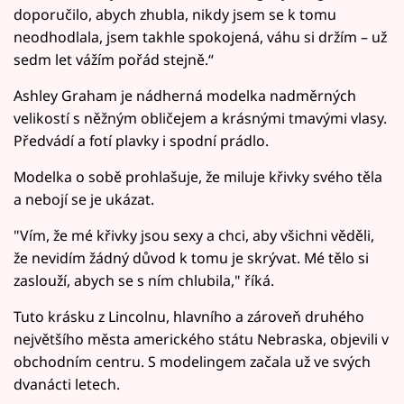
doporučilo, abych zhubla, nikdy jsem se k tomu
neodhodlala, jsem takhle spokojená, váhu si držím – už
sedm let vážím pořád stejně.“
Ashley Graham je nádherná modelka nadměrných
velikostí s něžným obličejem a krásnými tmavými vlasy.
Předvádí a fotí plavky i spodní prádlo.
Modelka o sobě prohlašuje, že miluje křivky svého těla
a nebojí se je ukázat.
"Vím, že mé křivky jsou sexy a chci, aby všichni věděli,
že nevidím žádný důvod k tomu je skrývat. Mé tělo si
zaslouží, abych se s ním chlubila," říká.
Tuto krásku z Lincolnu, hlavního a zároveň druhého
největšího města amerického státu Nebraska, objevili v
obchodním centru. S modelingem začala už ve svých
dvanácti letech.