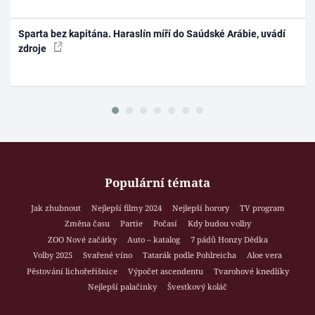
Sparta bez kapitána. Haraslín míří do Saúdské Arábie, uvádí
zdroje
Populární témata
Jak zhubnout
Nejlepší filmy 2024
Nejlepší horory
TV program
Změna času
Partie
Počasí
Kdy budou volby
ZOO Nové začátky
Auto – katalog
7 pádů Honzy Dědka
Volby 2025
Svařené víno
Tatarák podle Pohlreicha
Aloe vera
Pěstování lichořeřišnice
Výpočet ascendentu
Tvarohové knedlíky
Nejlepší palačinky
Švestkový koláč