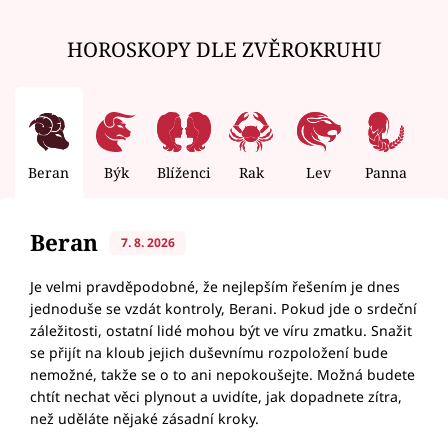
HOROSKOPY DLE ZVĚROKRUHU
Beran
Býk
Blíženci
Rak
Lev
Panna
V
Beran
7. 8. 2026
Je velmi pravděpodobné, že nejlepším řešením je dnes
jednoduše se vzdát kontroly, Berani. Pokud jde o srdeční
záležitosti, ostatní lidé mohou být ve víru zmatku. Snažit
se přijít na kloub jejich duševnímu rozpoložení bude
nemožné, takže se o to ani nepokoušejte. Možná budete
chtít nechat věci plynout a uvidíte, jak dopadnete zítra,
než uděláte nějaké zásadní kroky.