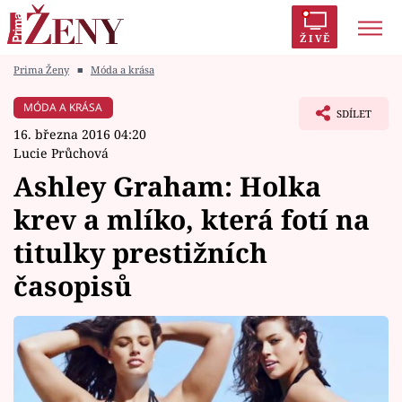
ŽIVĚ
Prima Ženy
■
Móda a krása
Trendy:
Polabí
Inspekce
Prostřeno!
AYTO?
MÓDA A KRÁSA
SDÍLET
Módní alarm
Zrádci
Proměny
16. března 2016 04:20
Lucie Průchová
Ashley Graham: Holka
krev a mlíko, která fotí na
Témata
titulky prestižních
Celebrity
časopisů
Vztahy
Seriály