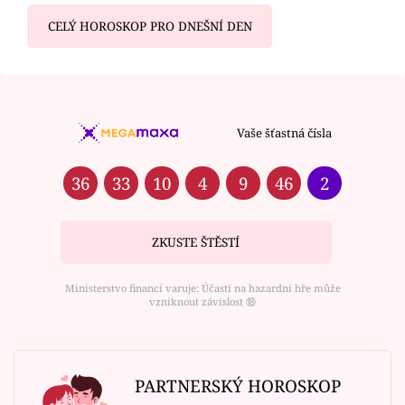
CELÝ HOROSKOP PRO DNEŠNÍ DEN
Vaše šťastná čísla
36
33
10
4
9
46
2
ZKUSTE ŠTĚSTÍ
Ministerstvo financí varuje: Účastí na hazardní hře může
vzniknout závislost ⑱
PARTNERSKÝ HOROSKOP