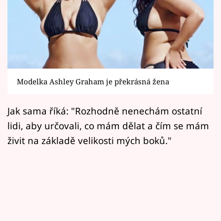
Horoskopy
Sledujte prima+
Filmový festival Karlovy Vary
Pořady
Modelka Ashley Graham je překrásná žena
Mámy sobě
Jak sama říká: "Rozhodně nenechám ostatní
lidi, aby určovali, co mám dělat a čím se mám
Přihlášení
živit na základě velikosti mých boků."
Sledujte nás