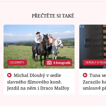
PŘEČTĚTE SI TAKÉ
CELEBRITY
SERIÁLY A FIL
8 fotografií
Michal Dlouhý v sedle
Tuna se chtěl vrátit domů.
slavného filmového koně.
Zarazilo ho
Jezdil na něm i Draco Malfoy
smlouvě př
zemřít