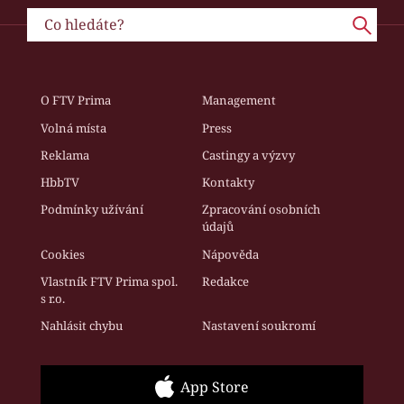
O FTV Prima
Management
Volná místa
Press
Reklama
Castingy a výzvy
HbbTV
Kontakty
Podmínky užívání
Zpracování osobních
údajů
Cookies
Nápověda
Vlastník FTV Prima spol.
Redakce
s r.o.
Nahlásit chybu
Nastavení soukromí
App Store