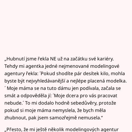
„Hubnutí jsme řekla NE už na začátku své kariéry.
Tehdy mi agentka jedné nejmenované modelingové
agentury řekla: ´Pokud shodíte pár desítek kilo, mohla
byste být nejvyhledávanější a nejlépe placená modelka.
´ Moje máma se na tuto dámu jen podívala, začala se
smát a odpověděla jí: ´Moje dcera pro vás pracovat
nebude.´ To mi dodalo hodně sebedůvěry, protože
pokud si moje máma nemyslela, že bych měla
zhubnout, pak jsem samozřejmě nemusela.“
„Přesto, že mi ještě několik modelingových agentur