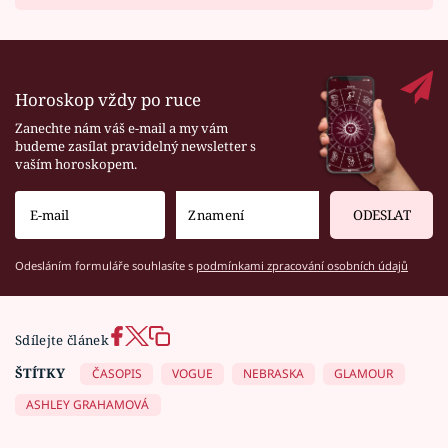
Horoskop vždy po ruce
Zanechte nám váš e-mail a my vám
budeme zasílat pravidelný newsletter s
vaším horoskopem.
ODESLAT
Odesláním formuláře souhlasíte s
podmínkami zpracování osobních údajů
Sdílejte článek
ŠTÍTKY
ČASOPIS
VOGUE
NEBRASKA
GLAMOUR
ASHLEY GRAHAMOVÁ