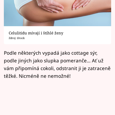
Horoskopy
Sledujte prima+
Filmový festival Karlovy Vary
Celulitidu mívají i štíhlé ženy
Pořady
Zdroj: iStock
Mámy sobě
Podle některých vypadá jako cottage sýr,
podle jiných jako slupka pomeranče… Ať už
Přihlášení
vám připomíná cokoli, odstranit ji je zatraceně
těžké. Nicméně ne nemožné!
Sledujte nás