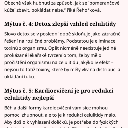
Obecně však hubnutí za způsob, jak se ´pomerančové
kůže´ zbavit, pokládat nelze,“ říká Řehořková.
Mýtus č. 4: Detox zlepší vzhled celulitidy
Slovo detox se v poslední době skloňuje jako zázračné
řešení na rozličné problémy. Podstatou je eliminace
toxinů z organismu. Opět nicméně neexistuje jediné
prokázané lékařské tvrzení o tom, že by mělo
pročištění organismu na celulitidu jakýkoliv efekt –
nejsou to totiž toxiny, které by měly vliv na distribuci a
ukládání tuku.
Mýtus č. 5: Kardiocvičení je pro redukci
celulitidy nejlepší
Běh a další formy kardiocvičení vám sice mohou
pomoci zhubnout, ale to je k redukci celulitidy málo.
Aby došlo k vyhlazení ďolíčků, je potřeba do fyzických