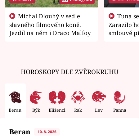
Michal Dlouhý v sedle
Tuna se chtěl vrátit domů.
slavného filmového koně.
Zarazilo ho
Jezdil na něm i Draco Malfoy
smlouvě př
zemřít
HOROSKOPY DLE ZVĚROKRUHU
Beran
Býk
Blíženci
Rak
Lev
Panna
V
Beran
10. 8. 2026