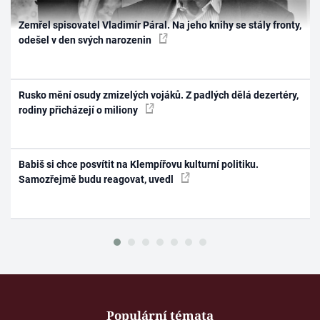
Zemřel spisovatel Vladimír Páral. Na jeho knihy se stály fronty,
odešel v den svých narozenin
Rusko mění osudy zmizelých vojáků. Z padlých dělá dezertéry,
rodiny přicházejí o miliony
Babiš si chce posvítit na Klempířovu kulturní politiku.
Samozřejmě budu reagovat, uvedl
Populární témata