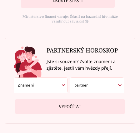
ZKUSTE ŠTĚSTÍ
Ministerstvo financí varuje: Účastí na hazardní hře může
vzniknout závislost ⑱
PARTNERSKÝ HOROSKOP
Jste si souzení? Zvolte znamení a
zjistěte, jestli vám hvězdy přejí.
VYPOČÍTAT