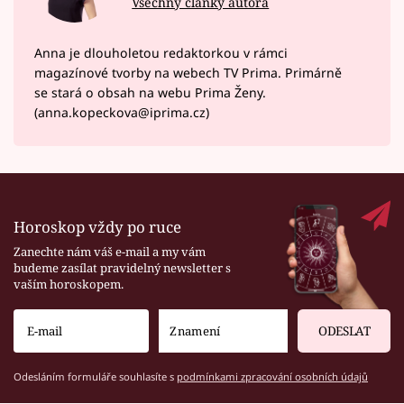
Všechny články autora
Anna je dlouholetou redaktorkou v rámci
magazínové tvorby na webech TV Prima. Primárně
se stará o obsah na webu Prima Ženy.
(anna.kopeckova@iprima.cz)
Horoskop vždy po ruce
Zanechte nám váš e-mail a my vám
budeme zasílat pravidelný newsletter s
vaším horoskopem.
ODESLAT
Odesláním formuláře souhlasíte s
podmínkami zpracování osobních údajů