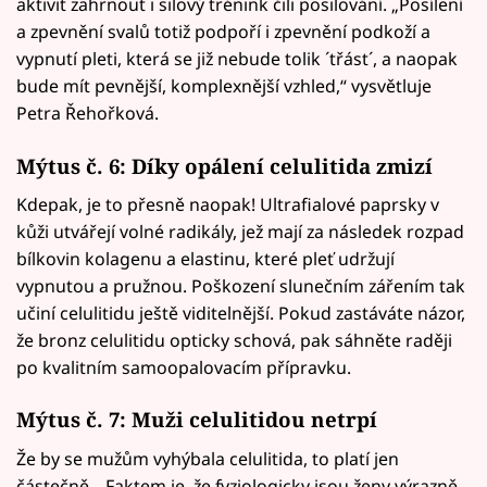
aktivit zahrnout i silový trénink čili posilování. „Posílení
a zpevnění svalů totiž podpoří i zpevnění podkoží a
vypnutí pleti, která se již nebude tolik ´třást´, a naopak
bude mít pevnější, komplexnější vzhled,“ vysvětluje
Petra Řehořková.
Mýtus č. 6: Díky opálení celulitida zmizí
Kdepak, je to přesně naopak! Ultrafialové paprsky v
kůži utvářejí volné radikály, jež mají za následek rozpad
bílkovin kolagenu a elastinu, které pleť udržují
vypnutou a pružnou. Poškození slunečním zářením tak
učiní celulitidu ještě viditelnější. Pokud zastáváte názor,
že bronz celulitidu opticky schová, pak sáhněte raději
po kvalitním samoopalovacím přípravku.
Mýtus č. 7: Muži celulitidou netrpí
Že by se mužům vyhýbala celulitida, to platí jen
částečně. „Faktem je, že fyziologicky jsou ženy výrazně