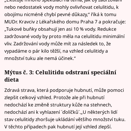
nebo nedostatek vody mohly ovlivňovat celulitidu, k
obojímu nicméně chybí pevné důkazy,“ říká k tomu
MUDr. Kravciv z Lékařského domu Praha 7 a pokračuje:
„Tukové buňky obsahují jen asi 10 % vody. Redukce
zadržované vody by proto měla na celulitidu minimální
vliv. Zadržování vody může mít za následek to, že
vypadáme o pár kilo těžší, na vzhled celulitidy a
množství tuku ale nemá účinek.“
Mýtus č. 3: Celulitidu odstraní speciální
dieta
Zdravá strava, která podporuje hubnutí, může pomoci
zlepšit celkový vzhled. Protože ale při hubnutí
nedochází ke změně struktury kůže na stehnech,
nedochází ani k vyhlazení ´ďolíčků´.„U některých lidí
stav celulitidy zhoršuje ukládání většího množství tuku.
V těchto případech pak hubnutí její vzhled zlepší.