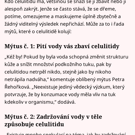
Kdo celulitidu má, většinou se snaží se jí zbavit nebo ji
alespoň zakrýt. Jenže se často stává, že se dřeme,
potíme, omezujeme a maskujeme úplně zbytečně a
žádný viditelný výsledek nepřichází. Může za to i řada
mýtů, které o celulitidě kolují:
Mýtus č. 1: Pití vody vás zbaví celulitidy
„Kéž by! Pokud by byla voda schopná změnit strukturu
kůže a snížit množství podkožního tuku, pak by
celulitidou netrpěl nikdo, stejně jako by nikoho
netrápila nadváha,“ komentuje oblíbený mýtus Petra
Řehořková. „Neexistuje jediný vědecký výzkum, který
potvrzuje, že by konzumace vody měla vliv na tuk
kdekoliv v organismu,“ dodává.
Mýtus č. 2: Zadržování vody v těle
způsobuje celulitidu
„Existuje mnoho spekulací na téma, jak by zadržování