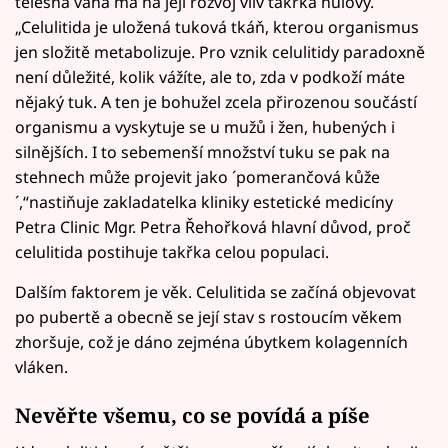
tělesná váha má na její rozvoj vliv takřka nulový.
„Celulitida je uložená tuková tkáň, kterou organismus
jen složitě metabolizuje. Pro vznik celulitidy paradoxně
není důležité, kolik vážíte, ale to, zda v podkoží máte
nějaký tuk. A ten je bohužel zcela přirozenou součástí
organismu a vyskytuje se u mužů i žen, hubených i
silnějších. I to sebemenší množství tuku se pak na
stehnech může projevit jako ´pomerančová kůže
´,“nastiňuje zakladatelka kliniky estetické medicíny
Petra Clinic Mgr. Petra Řehořková hlavní důvod, proč
celulitida postihuje takřka celou populaci.
Dalším faktorem je věk. Celulitida se začíná objevovat
po pubertě a obecně se její stav s rostoucím věkem
zhoršuje, což je dáno zejména úbytkem kolagenních
vláken.
Nevěřte všemu, co se povídá a píše