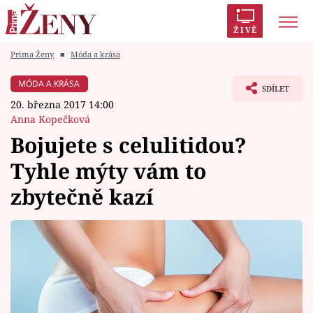
ŽIVĚ
Prima Ženy
■
Móda a krása
Trendy:
Polabí
Inspekce
Prostřeno!
AYTO?
MÓDA A KRÁSA
SDÍLET
Módní alarm
Zrádci
Proměny
20. března 2017 14:00
Anna Kopečková
Bojujete s celulitidou?
Tyhle mýty vám to
Témata
zbytečně kazí
Celebrity
Vztahy
Seriály