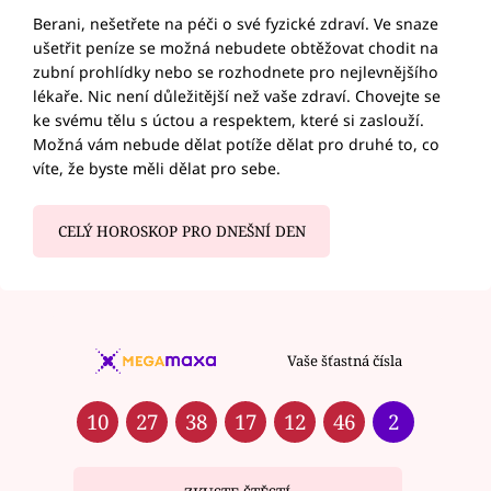
Berani, nešetřete na péči o své fyzické zdraví. Ve snaze
ušetřit peníze se možná nebudete obtěžovat chodit na
zubní prohlídky nebo se rozhodnete pro nejlevnějšího
lékaře. Nic není důležitější než vaše zdraví. Chovejte se
ke svému tělu s úctou a respektem, které si zaslouží.
Možná vám nebude dělat potíže dělat pro druhé to, co
víte, že byste měli dělat pro sebe.
CELÝ HOROSKOP PRO DNEŠNÍ DEN
Vaše šťastná čísla
10
27
38
17
12
46
2