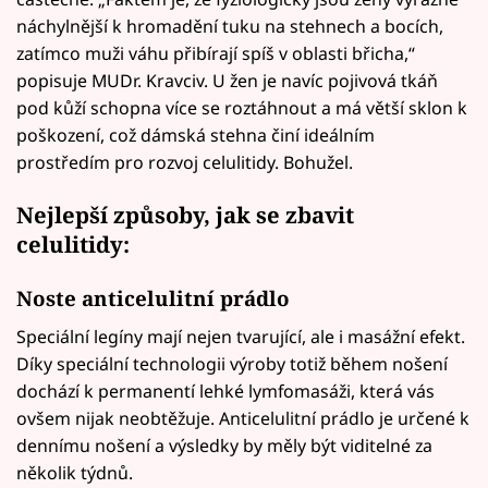
náchylnější k hromadění tuku na stehnech a bocích,
zatímco muži váhu přibírají spíš v oblasti břicha,“
popisuje MUDr. Kravciv. U žen je navíc pojivová tkáň
pod kůží schopna více se roztáhnout a má větší sklon k
poškození, což dámská stehna činí ideálním
prostředím pro rozvoj celulitidy. Bohužel.
Nejlepší způsoby, jak se zbavit
celulitidy:
Noste anticelulitní prádlo
Speciální legíny mají nejen tvarující, ale i masážní efekt.
Díky speciální technologii výroby totiž během nošení
dochází k permanentí lehké lymfomasáži, která vás
ovšem nijak neobtěžuje. Anticelulitní prádlo je určené k
dennímu nošení a výsledky by měly být viditelné za
několik týdnů.