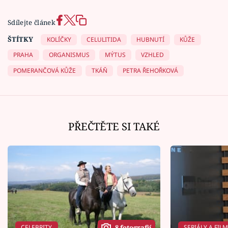
Sdílejte článek
ŠTÍTKY
KOLÍČKY
CELULITIDA
HUBNUTÍ
KŮŽE
PRAHA
ORGANISMUS
MÝTUS
VZHLED
POMERANČOVÁ KŮŽE
TKÁŇ
PETRA ŘEHOŘKOVÁ
PŘEČTĚTE SI TAKÉ
CELEBRITY
SERIÁLY A FIL
8 fotografií