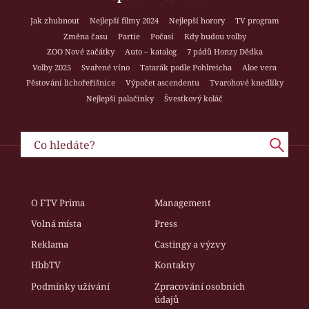
Jak zhubnout
Nejlepší filmy 2024
Nejlepší horory
TV program
Změna času
Partie
Počasí
Kdy budou volby
ZOO Nové začátky
Auto – katalog
7 pádů Honzy Dědka
Volby 2025
Svařené víno
Tatarák podle Pohlreicha
Aloe vera
Pěstování lichořeřišnice
Výpočet ascendentu
Tvarohové knedlíky
Nejlepší palačinky
Švestkový koláč
O FTV Prima
Management
Volná místa
Press
Reklama
Castingy a výzvy
HbbTV
Kontakty
Podmínky užívání
Zpracování osobních
údajů