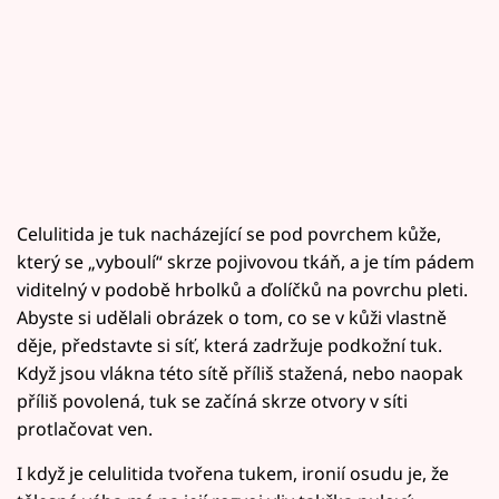
Celulitida je tuk nacházející se pod povrchem kůže,
který se „vyboulí“ skrze pojivovou tkáň, a je tím pádem
viditelný v podobě hrbolků a ďolíčků na povrchu pleti.
Abyste si udělali obrázek o tom, co se v kůži vlastně
děje, představte si síť, která zadržuje podkožní tuk.
Když jsou vlákna této sítě příliš stažená, nebo naopak
příliš povolená, tuk se začíná skrze otvory v síti
protlačovat ven.
I když je celulitida tvořena tukem, ironií osudu je, že