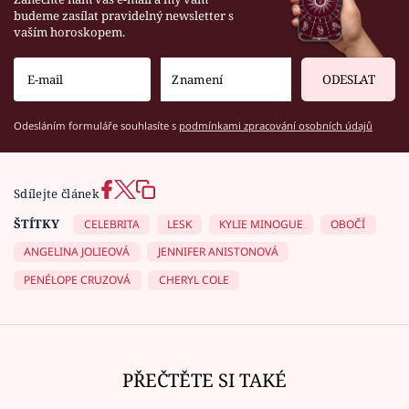
budeme zasílat pravidelný newsletter s
vaším horoskopem.
ODESLAT
Odesláním formuláře souhlasíte s
podmínkami zpracování osobních údajů
Sdílejte článek
ŠTÍTKY
CELEBRITA
LESK
KYLIE MINOGUE
OBOČÍ
ANGELINA JOLIEOVÁ
JENNIFER ANISTONOVÁ
PENÉLOPE CRUZOVÁ
CHERYL COLE
PŘEČTĚTE SI TAKÉ