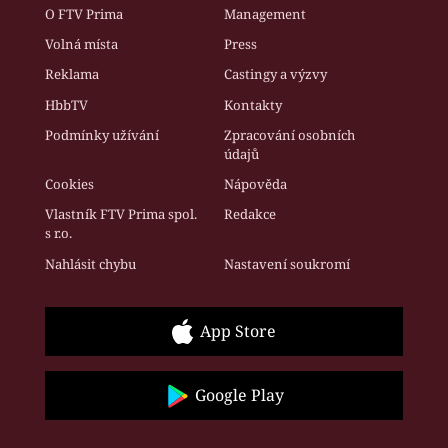
O FTV Prima
Management
Volná místa
Press
Reklama
Castingy a výzvy
HbbTV
Kontakty
Podmínky užívání
Zpracování osobních
údajů
Cookies
Nápověda
Vlastník FTV Prima spol.
Redakce
s r.o.
Nahlásit chybu
Nastavení soukromí
App Store
Google Play