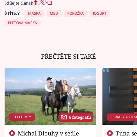
Sdílejte článek
ŠTÍTKY
MASKA
MED
POKOŽKA
JOGURT
PLEŤOVÁ MASKA
PŘEČTĚTE SI TAKÉ
CELEBRITY
SERIÁLY A FIL
8 fotografií
Michal Dlouhý v sedle
Tuna se chtěl vrátit domů.