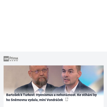
Bartošek k Turkovi: Hyenismus a nehoráznost. Ke stíhání by
ho Sněmovna vydala, míní Vondráček