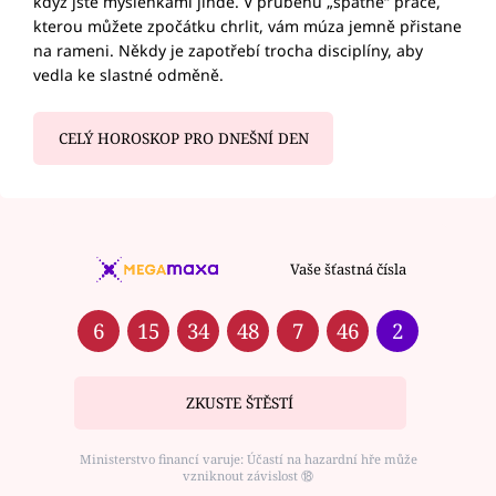
když jste myšlenkami jinde. V průběhu „špatné“ práce,
kterou můžete zpočátku chrlit, vám múza jemně přistane
na rameni. Někdy je zapotřebí trocha disciplíny, aby
vedla ke slastné odměně.
CELÝ HOROSKOP PRO DNEŠNÍ DEN
Vaše šťastná čísla
6
15
34
48
7
46
2
ZKUSTE ŠTĚSTÍ
Ministerstvo financí varuje: Účastí na hazardní hře může
vzniknout závislost ⑱