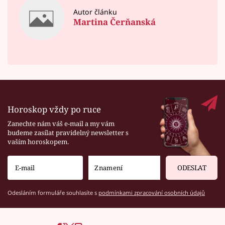
Autor článku
Martina Čerňanská
Horoskop vždy po ruce
Zanechte nám váš e-mail a my vám
budeme zasílat pravidelný newsletter s
vaším horoskopem.
ODESLAT
Odesláním formuláře souhlasíte s
podmínkami zpracování osobních údajů