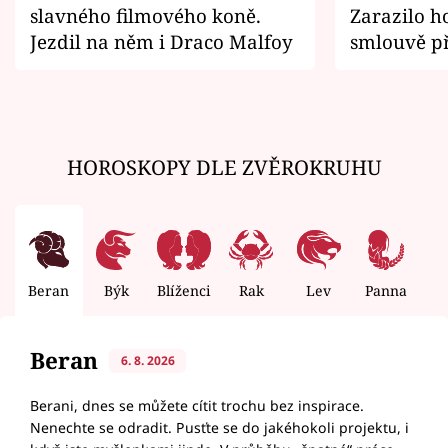
slavného filmového koně.
Zarazilo ho
Jezdil na něm i Draco Malfoy
smlouvě př
zemřít
HOROSKOPY DLE ZVĚROKRUHU
Beran
Býk
Blíženci
Rak
Lev
Panna
V
Beran
6. 8. 2026
Berani, dnes se můžete cítit trochu bez inspirace.
Nenechte se odradit. Pusťte se do jakéhokoli projektu, i