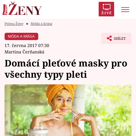
ŽIVĚ
Prima Ženy
■
Móda a krása
Trendy:
Polabí
Inspekce
Prostřeno!
AYTO?
MÓDA A KRÁSA
SDÍLET
Módní alarm
Zrádci
Proměny
17. června 2017 07:30
Martina Čerňanská
Domácí pleťové masky pro
všechny typy pleti
Témata
Celebrity
Vztahy
Seriály