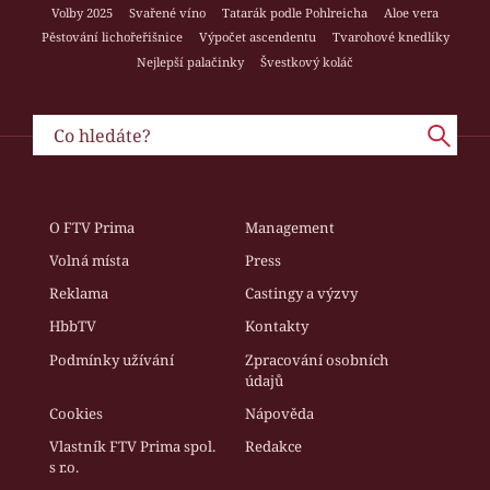
Volby 2025
Svařené víno
Tatarák podle Pohlreicha
Aloe vera
Pěstování lichořeřišnice
Výpočet ascendentu
Tvarohové knedlíky
Nejlepší palačinky
Švestkový koláč
O FTV Prima
Management
Volná místa
Press
Reklama
Castingy a výzvy
HbbTV
Kontakty
Podmínky užívání
Zpracování osobních
údajů
Cookies
Nápověda
Vlastník FTV Prima spol.
Redakce
s r.o.