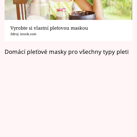
Horoskopy
Sledujte prima+
Vyrobte si vlastní pleťovou maskou
Filmový festival Karlovy Vary
Zdroj: istock.com
Pořady
Domácí pleťové masky pro všechny typy pleti
Mámy sobě
Přihlášení
Sledujte nás