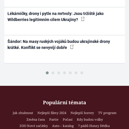
Lékárničky, drony i pytle na mrtvoly: Jsou tržiště jako
Wildberries legitimním cílem Ukrajiny?
Šándor: Na masy ruských vojáků budou ukrajinské drony
krátké. Konflikt se nevyvíjí dobře
Populární témata
Jak zhubnout
Nejlepší filmy 2024
Nejlepší horory
TV program
Změna času
Partie
Počasí
Kdy budou volby
ZOO Nové začátky
Auto – katalog
7 pádů Honzy Dědka