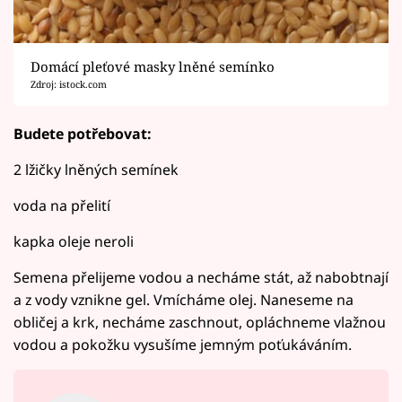
Domácí pleťové masky lněné semínko
Zdroj: istock.com
Budete potřebovat:
2 lžičky lněných semínek
voda na přelití
kapka oleje neroli
Semena přelijeme vodou a necháme stát, až nabobtnají
a z vody vznikne gel. Vmícháme olej. Naneseme na
obličej a krk, necháme zaschnout, opláchneme vlažnou
vodou a pokožku vysušíme jemným poťukáváním.