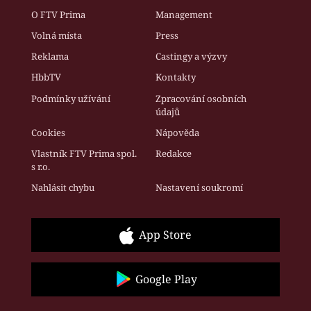
O FTV Prima
Management
Volná místa
Press
Reklama
Castingy a výzvy
HbbTV
Kontakty
Podmínky užívání
Zpracování osobních
údajů
Cookies
Nápověda
Vlastník FTV Prima spol.
Redakce
s r.o.
Nahlásit chybu
Nastavení soukromí
App Store
Google Play