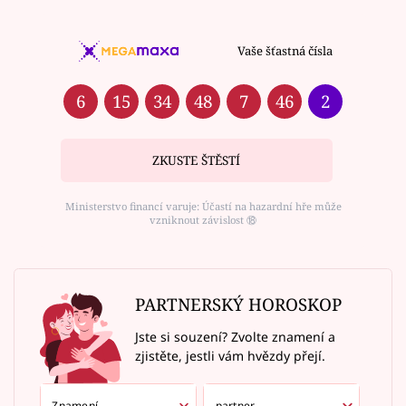
Vaše šťastná čísla
6
15
34
48
7
46
2
ZKUSTE ŠTĚSTÍ
Ministerstvo financí varuje: Účastí na hazardní hře může
vzniknout závislost ⑱
PARTNERSKÝ HOROSKOP
Jste si souzení? Zvolte znamení a
zjistěte, jestli vám hvězdy přejí.