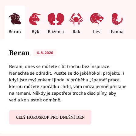
Beran
Býk
Blíženci
Rak
Lev
Panna
V
Beran
6. 8. 2026
Berani, dnes se můžete cítit trochu bez inspirace.
Nenechte se odradit. Pusťte se do jakéhokoli projektu, i
když jste myšlenkami jinde. V průběhu „špatné“ práce,
kterou můžete zpočátku chrlit, vám múza jemně přistane
na rameni. Někdy je zapotřebí trocha disciplíny, aby
vedla ke slastné odměně.
CELÝ HOROSKOP PRO DNEŠNÍ DEN