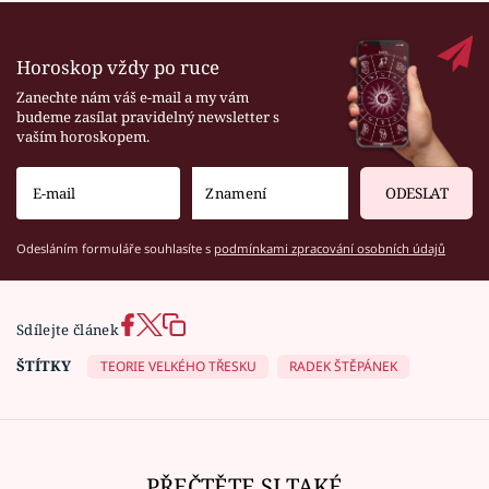
Horoskop vždy po ruce
Zanechte nám váš e-mail a my vám
budeme zasílat pravidelný newsletter s
vaším horoskopem.
ODESLAT
Odesláním formuláře souhlasíte s
podmínkami zpracování osobních údajů
Sdílejte článek
ŠTÍTKY
TEORIE VELKÉHO TŘESKU
RADEK ŠTĚPÁNEK
PŘEČTĚTE SI TAKÉ