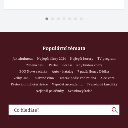
Populární témata
Jak zhubnout
Nejlepší filmy 2024
Nejlepší horory
TV program
Změna času
Partie
Počasí
Kdy budou volby
ZOO Nové začátky
Auto – katalog
7 pádů Honzy Dědka
Volby 2025
Svařené víno
Tatarák podle Pohlreicha
Aloe vera
Pěstování lichořeřišnice
Výpočet ascendentu
Tvarohové knedlíky
Nejlepší palačinky
Švestkový koláč