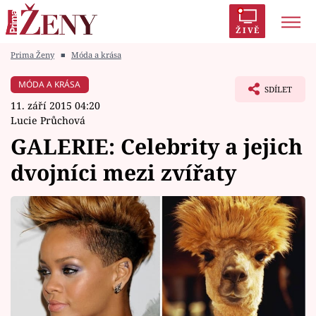
ŽIVĚ
Prima Ženy
■
Móda a krása
Trendy:
Polabí
Inspekce
Prostřeno!
AYTO?
MÓDA A KRÁSA
SDÍLET
Módní alarm
Zrádci
Proměny
11. září 2015 04:20
Lucie Průchová
GALERIE: Celebrity a jejich
dvojníci mezi zvířaty
Témata
Celebrity
Vztahy
Seriály