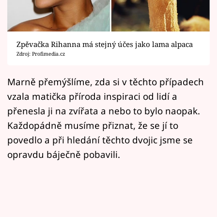
Horoskopy
Sledujte prima+
Zpěvačka Rihanna má stejný účes jako lama alpaca
Filmový festival Karlovy Vary
Zdroj: Profimedia.cz
Pořady
Marně přemýšlíme, zda si v těchto případech
vzala matička příroda inspiraci od lidí a
Mámy sobě
přenesla ji na zvířata a nebo to bylo naopak.
Každopádně musíme přiznat, že se jí to
Přihlášení
povedlo a při hledání těchto dvojic jsme se
opravdu báječně pobavili.
Sledujte nás