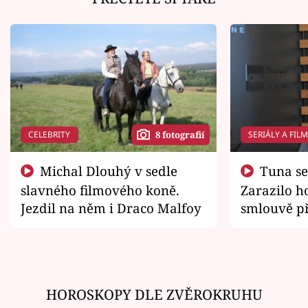
CELEBRITY
SERIÁLY A FIL
8 fotografií
Michal Dlouhý v sedle
Tuna se chtěl vrátit domů.
slavného filmového koně.
Zarazilo ho
Jezdil na něm i Draco Malfoy
smlouvě př
zemřít
HOROSKOPY DLE ZVĚROKRUHU