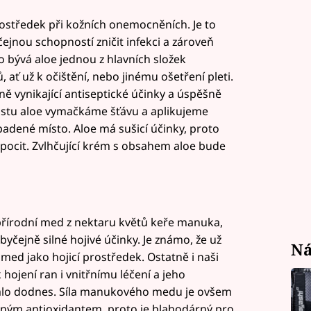
ostředek při kožních onemocněních. Je to
jnou schopností zničit infekci a zároveň
o bývá aloe jednou z hlavních složek
ať už k očištění, nebo jinému ošetření pleti.
ině vynikající antiseptické účinky a úspěšně
 listu aloe vymačkáme šťávu a aplikujeme
dené místo. Aloe má sušicí účinky, proto
pocit. Zvlhčující krém s obsahem aloe bude
přírodní med z nektaru květů keře manuka,
čejně silné hojivé účinky. Je známo, že už
Ná
 med jako hojicí prostředek. Ostatně i naši
 hojení ran i vnitřnímu léčení a jeho
hovalo dodnes. Síla manukového medu je ovšem
lným antioxidantem, proto je blahodárný pro