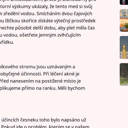
torní výzkumy ukázaly, že tento med si svůj
m zředění vodou. Smícháním dvou čajových
 lžičkou skořice získáte výtečný prostředek
echte působit delší dobu, aby pleť měla čas
ou vodou, ošetřete jemným zvlhčujícím
řídku.
ovníkového stromu jsou uznávaným a
yčejné účinnosti. Při léčení akné je
Před nanesením na postižené místo je
aplikujeme přímo na ranku. Měli bychom
h účincích česneku toho bylo napsáno už
í! Pokud jde o problém, kterým se v našem