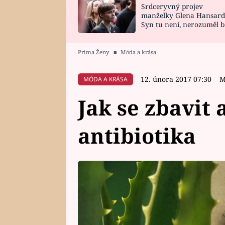
Srdceryvný projev
SNÁŘ
CELEBRITY
manželky Glena Hansard
Syn tu není, nerozuměl b
HOROSKOP NA
VAŘENÍ
tomu, vysvětlila
ROK 2023
Prima Ženy
■
Móda a krása
12. února 2017 07:30
M
MÓDA A KRÁSA
Jak se zbavit 
antibiotika