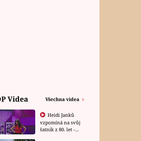
P Videa
Všechna videa
Heidi Janků
vzpomíná na svůj
šatník z 80. let -
Shopaholičky