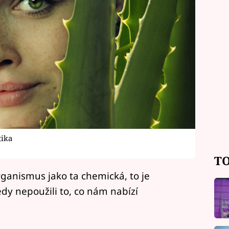
tika
TO
rganismus jako ta chemická, to je
dy nepoužili to, co nám nabízí