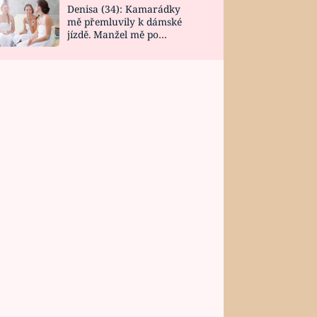
Denisa (34): Kamarádky
mě přemluvily k dámské
jízdě. Manžel mě po
návratu zaskočil