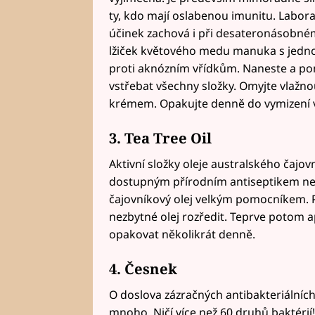
ty, kdo mají oslabenou imunitu. Labora
účinek zachová i při desateronásobné
lžiček květového medu manuka s jednou
proti aknózním vřídkům. Naneste a pon
vstřebat všechny složky. Omyjte vlažn
krémem. Opakujte denně do vymizení v
3. Tea Tree Oil
Aktivní složky oleje australského čaj
dostupným přírodním antiseptikem neob
čajovníkový olej velkým pomocníkem. 
nezbytné olej rozředit. Teprve potom 
opakovat několikrát denně.
4. Česnek
O doslova zázračných antibakteriálníc
mnoho. Ničí více než 60 druhů baktéri