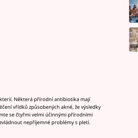
terií. Některá přírodní antibiotika mají
i léčení vřídků způsobených akné, že výsledky
te se čtyřmi velmi účinnými přírodními
vládnout nepříjemné problémy s pletí.