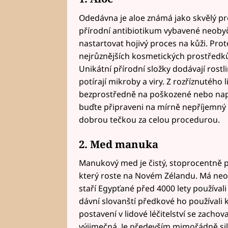
Odedávna je aloe známá jako skvělý pr
přírodní antibiotikum vybavené neobyče
nastartovat hojivý proces na kůži. Prot
nejrůznějších kosmetických prostředků, 
Unikátní přírodní složky dodávají rostl
potírají mikroby a viry. Z rozříznutého
bezprostředně na poškozené nebo napa
buďte připraveni na mírně nepříjemný 
dobrou tečkou za celou procedurou.
2. Med manuka
Manukový med je čistý, stoprocentně 
který roste na Novém Zélandu. Má neoby
staří Egypťané před 4000 lety používali
dávní slovanští předkové ho používali k
postavení v lidové léčitelství se zac
výjimečná. Je především mimořádně si