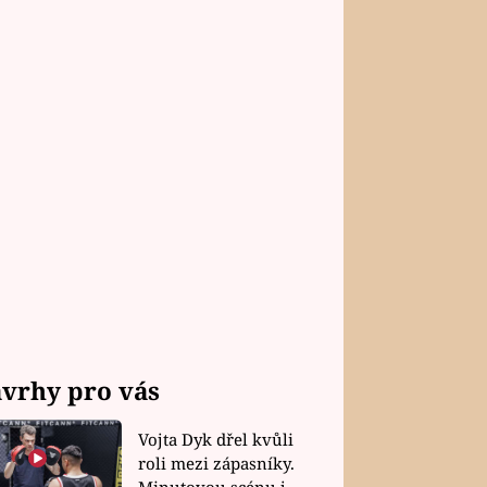
vrhy pro vás
Vojta Dyk dřel kvůli
roli mezi zápasníky.
Minutovou scénu jel