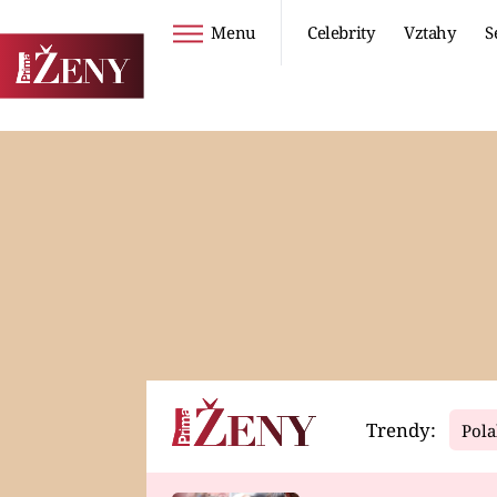
Menu
Celebrity
Vztahy
S
Seriály
Životní styl
ZOO
DIETY A HUBNUTÍ
PROSTŘENO!
CESTOVÁNÍ A
DOVOLENÁ
DUCH
ZDRAVÍ
Trendy:
Pola
Horoskopy
Video
ASTROČLÁNKY
SERIÁLY