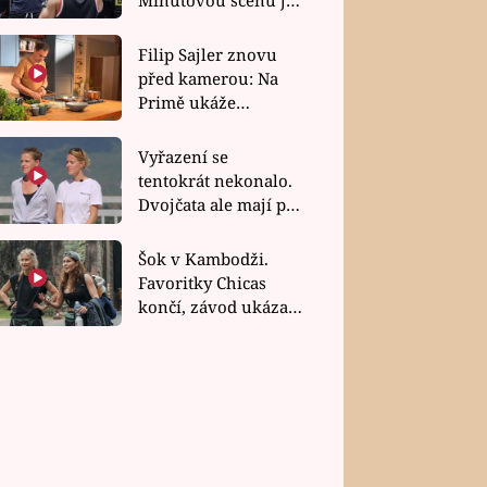
bez dubla
Filip Sajler znovu
před kamerou: Na
Primě ukáže
poctivou kuchyni i
rychlé recepty
Vyřazení se
tentokrát nekonalo.
Dvojčata ale mají po
uzavření třetí etapy
závodu nůž na krku
Šok v Kambodži.
Favoritky Chicas
končí, závod ukázal
svou nejtvrdší tvář