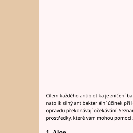
Cílem každého antibiotika je zničení bak
natolik silný antibakteriální účinek př
opravdu překonávají očekávání. Seznam
prostředky, které vám mohou pomoci z
1. Aloe