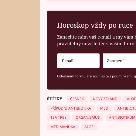
Horoskop vždy po ruce
Zanechte nám váš e-mail a my vám 
pravidelný newsletter s vaším hor
Odesláním formuláře souhlasíte s
podmínkami zp
ŠTÍTKY
ČESNEK
NOVÝ ZÉLAND
ALOE
PŘÍRODNÍ ANTIBIOTIKA
MED
ANTIBIOT
TEA TREE
ORGANISMUS
ANTIBIOTIKUM
MED MANUKA
ALOE