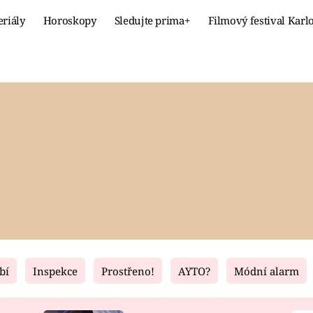
eriály
Horoskopy
Sledujte prima+
Filmový festival Karl
Celebrity
Recept
MÓDA A KRÁSA
HLAVNÍ JÍ
VZTAHY A SEX
SLADKÉ
PRIMA MAMINKA
ZDRAVÉ
bí
Inspekce
Prostřeno!
AYTO?
Módní alarm
Fresh
Living
RECEPTY
BYDLENÍ