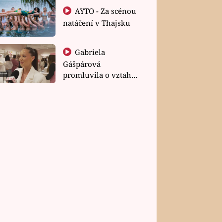
AYTO - Za scénou
natáčení v Thajsku
Gabriela
Gášpárová
promluvila o vztahu
a zakládání rodiny