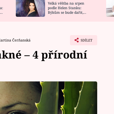
Velká věštba na srpen
NOVINKY
ZAHRADA
a:
podle Helen Stanku:
y
Býkům se bude dařit,
VIDEORECEPTY
DESIGN
Vodnáře čeká jízda
artina Čerňanská
SDÍLET
akné – 4 přírodní