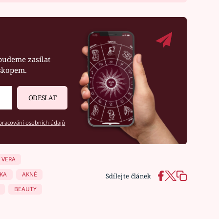
budeme zasílat
oskopem.
ODESLAT
racování osobních údajů
 VERA
IKA
AKNÉ
Sdílejte článek
BEAUTY