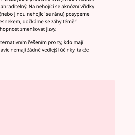
hraditelný. Na nehojící se aknózní vřídky
(nebo jinou nehojící se ránu) posypeme
esnekem, dočkáme se záhy téměř
hopnost zmenšovat jizvy.
ternativním řešením pro ty, kdo mají
avíc nemají žádné vedlejší účinky, takže
á