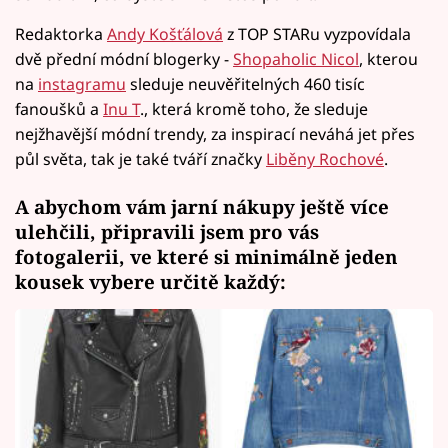
Redaktorka
Andy Košťálová
z TOP STARu vyzpovídala
dvě přední módní blogerky -
Shopaholic Nicol
, kterou
na
instagramu
sleduje neuvěřitelných 460 tisíc
fanoušků a
Inu T
., která kromě toho, že sleduje
nejžhavější módní trendy, za inspirací neváhá jet přes
půl světa, tak je také tváří značky
Liběny Rochové
.
A abychom vám jarní nákupy ještě více
ulehčili, připravili jsem pro vás
fotogalerii, ve které si minimálně jeden
kousek vybere určitě každý: