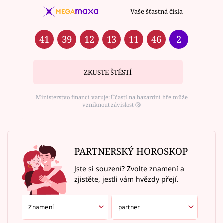
Vaše šťastná čísla
41
39
12
13
11
46
2
ZKUSTE ŠTĚSTÍ
Ministerstvo financí varuje: Účastí na hazardní hře může
vzniknout závislost ⑱
PARTNERSKÝ HOROSKOP
Jste si souzení? Zvolte znamení a
zjistěte, jestli vám hvězdy přejí.