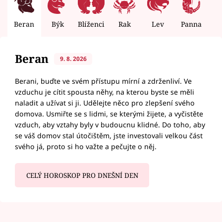
Beran
Býk
Blíženci
Rak
Lev
Panna
V
Beran
9. 8. 2026
Berani, buďte ve svém přístupu mírní a zdrženliví. Ve
vzduchu je cítit spousta něhy, na kterou byste se měli
naladit a užívat si ji. Udělejte něco pro zlepšení svého
domova. Usmiřte se s lidmi, se kterými žijete, a vyčistěte
vzduch, aby vztahy byly v budoucnu klidné. Do toho, aby
se váš domov stal útočištěm, jste investovali velkou část
svého já, proto si ho važte a pečujte o něj.
CELÝ HOROSKOP PRO DNEŠNÍ DEN