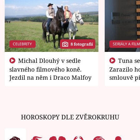
CELEBRITY
SERIÁLY A FIL
8 fotografií
Michal Dlouhý v sedle
Tuna se chtěl vrátit domů.
slavného filmového koně.
Zarazilo ho
Jezdil na něm i Draco Malfoy
smlouvě př
zemřít
HOROSKOPY DLE ZVĚROKRUHU