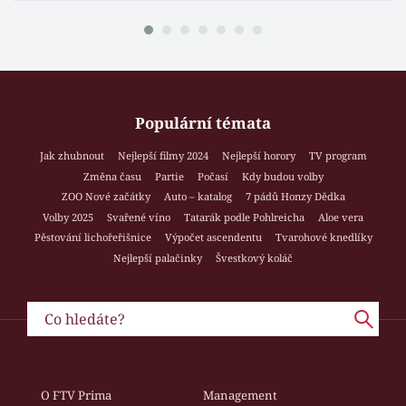
Populární témata
Jak zhubnout
Nejlepší filmy 2024
Nejlepší horory
TV program
Změna času
Partie
Počasí
Kdy budou volby
ZOO Nové začátky
Auto – katalog
7 pádů Honzy Dědka
Volby 2025
Svařené víno
Tatarák podle Pohlreicha
Aloe vera
Pěstování lichořeřišnice
Výpočet ascendentu
Tvarohové knedlíky
Nejlepší palačinky
Švestkový koláč
O FTV Prima
Management