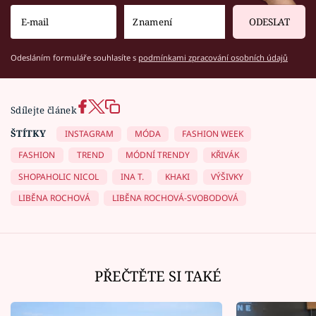
ODESLAT
Odesláním formuláře souhlasíte s
podmínkami zpracování osobních údajů
Sdílejte článek
ŠTÍTKY
INSTAGRAM
MÓDA
FASHION WEEK
FASHION
TREND
MÓDNÍ TRENDY
KŘIVÁK
SHOPAHOLIC NICOL
INA T.
KHAKI
VÝŠIVKY
LIBĚNA ROCHOVÁ
LIBĚNA ROCHOVÁ-SVOBODOVÁ
PŘEČTĚTE SI TAKÉ