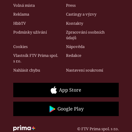
Volná místa
Press
Reklama
Castingy a výzvy
HbbTV
Kontakty
Podmínky užívání
Zpracování osobních
údajů
Cookies
Nápověda
Vlastník FTV Prima spol.
Redakce
s r.o.
Nahlásit chybu
Nastavení soukromí
App Store
Google Play
© FTV Prima spol. s r.o.