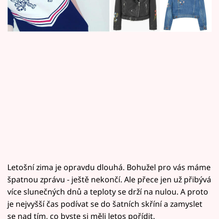
Horoskopy
Sledujte prima+
Filmový festival Karlovy Vary
Pořady
Mámy sobě
Přihlášení
Sledujte nás
Letošní zima je opravdu dlouhá. Bohužel pro vás máme
špatnou zprávu - ještě nekončí. Ale přece jen už přibývá
více slunečných dnů a teploty se drží na nulou. A proto
je nejvyšší čas podívat se do šatních skříní a zamyslet
se nad tím, co byste si měli letos pořídit.