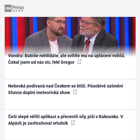
Vondra: Babiše nehlídáte, ale svítíte mu na uplácení voličů.
Čekal jsem od vás víc, řekl Gregor
Nebeská podívaná nad Českem se blíží. Působivé zatmění
Slunce doplní meteorická show
Češi slepě věřili aplikaci a přecenili síly, píší v Rakousku. V
Alpách je zachraňoval vrtulník