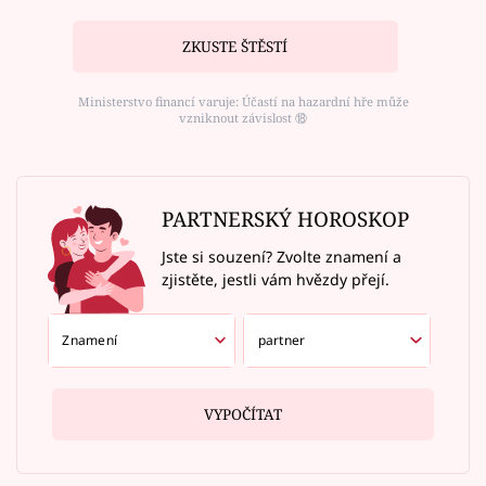
ZKUSTE ŠTĚSTÍ
Ministerstvo financí varuje: Účastí na hazardní hře může
vzniknout závislost ⑱
PARTNERSKÝ HOROSKOP
Jste si souzení? Zvolte znamení a
zjistěte, jestli vám hvězdy přejí.
VYPOČÍTAT