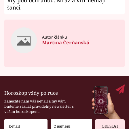
Rty pod ochranou: Mráz a vítr nemají
šanci
Autor článku
Martina Čerňanská
Horoskop vždy po ruce
Zanechte nám váš e-mail a my vám
budeme zasílat pravidelný newsletter s
vaším horoskopem.
ODESLAT