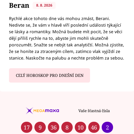
Beran
8. 8. 2026
Rychlé akce tohoto dne vás mohou zmást, Berani.
Nedivte se, že vám v hlavě víří poslední události týkající
se lásky a romantiky. Možná budete mít pocit, že se věci
dějí příliš rychle na to, abyste jim mohli skutečně
porozumět. Snažte se nebýt tak analytičtí. Možná zjistíte,
že se honíte za ztraceným cílem, zatímco vlak vyjíždí ze
stanice. Naskočte na palubu a nechte problém za sebou.
CELÝ HOROSKOP PRO DNEŠNÍ DEN
Vaše šťastná čísla
17
9
36
8
10
46
2