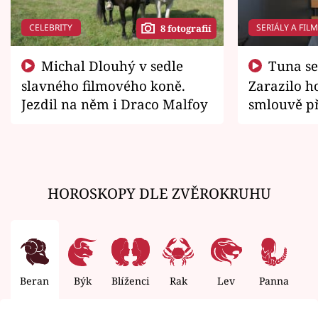
CELEBRITY
SERIÁLY A FIL
8 fotografií
Michal Dlouhý v sedle
Tuna se chtěl vrátit domů.
slavného filmového koně.
Zarazilo ho
Jezdil na něm i Draco Malfoy
smlouvě př
zemřít
HOROSKOPY DLE ZVĚROKRUHU
Beran
Býk
Blíženci
Rak
Lev
Panna
V