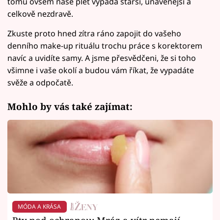
tomu ovšem naše pleť vypadá starší, unavenější a
celkově nezdravě.
Zkuste proto hned zítra ráno zapojit do vašeho
denního make-up rituálu trochu práce s korektorem
navíc a uvidíte samy. A jsme přesvědčeni, že si toho
všimne i vaše okolí a budou vám říkat, že vypadáte
svěže a odpočatě.
Mohlo by vás také zajímat:
MÓDA A KRÁSA