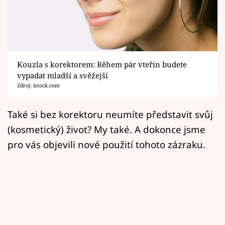
Horoskopy
Sledujte prima+
Filmový festival Karlovy Vary
Kouzla s korektorem: Během pár vteřin budete
Pořady
vypadat mladší a svěžejší
Zdroj: istock.com
Mámy sobě
Také si bez korektoru neumíte představit svůj
(kosmetický) život? My také. A dokonce jsme
Přihlášení
pro vás objevili nové použití tohoto zázraku.
Sledujte nás