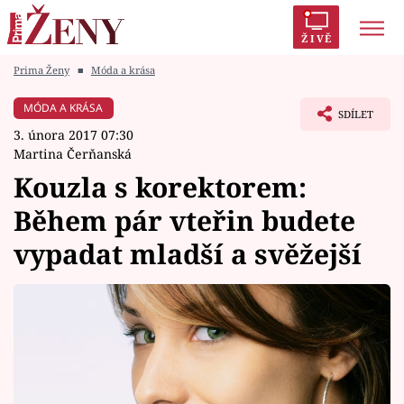
ŽIVĚ
Prima Ženy
■
Móda a krása
Trendy:
Polabí
Inspekce
Prostřeno!
AYTO?
MÓDA A KRÁSA
SDÍLET
Módní alarm
Zrádci
Proměny
3. února 2017 07:30
Martina Čerňanská
Kouzla s korektorem:
Během pár vteřin budete
Témata
vypadat mladší a svěžejší
Celebrity
Vztahy
Seriály