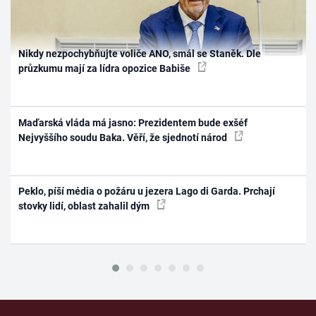
Nikdy nezpochybňujte voliče ANO, smál se Staněk. Dle
průzkumu mají za lídra opozice Babiše
Maďarská vláda má jasno: Prezidentem bude exšéf
Nejvyššího soudu Baka. Věří, že sjednotí národ
Peklo, píší média o požáru u jezera Lago di Garda. Prchají
stovky lidí, oblast zahalil dým