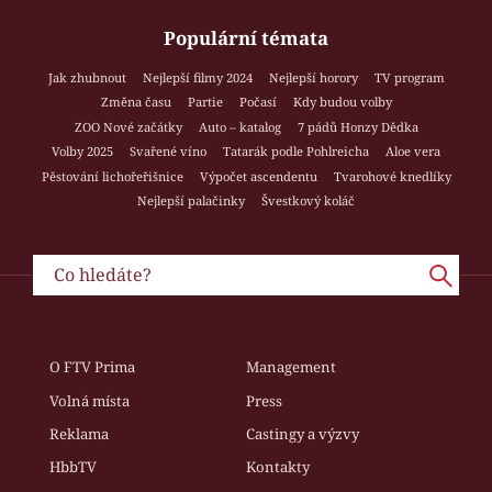
Populární témata
Jak zhubnout
Nejlepší filmy 2024
Nejlepší horory
TV program
Změna času
Partie
Počasí
Kdy budou volby
ZOO Nové začátky
Auto – katalog
7 pádů Honzy Dědka
Volby 2025
Svařené víno
Tatarák podle Pohlreicha
Aloe vera
Pěstování lichořeřišnice
Výpočet ascendentu
Tvarohové knedlíky
Nejlepší palačinky
Švestkový koláč
O FTV Prima
Management
Volná místa
Press
Reklama
Castingy a výzvy
HbbTV
Kontakty