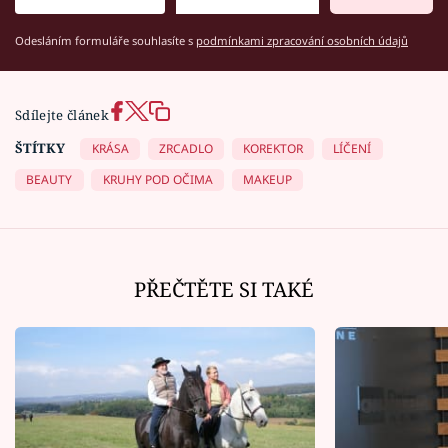
Odesláním formuláře souhlasíte s
podmínkami zpracování osobních údajů
Sdílejte článek
ŠTÍTKY
KRÁSA
ZRCADLO
KOREKTOR
LÍČENÍ
BEAUTY
KRUHY POD OČIMA
MAKEUP
PŘEČTĚTE SI TAKÉ